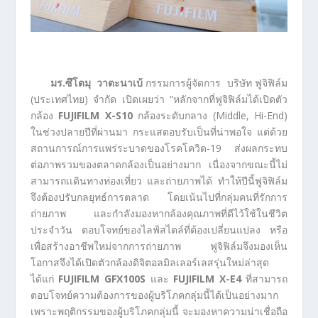
มร.ซึโตมุ วาตะนาเบ้
กรรมการผู้จัดการ บริษัท ฟูจิฟิล์ม
(ประเทศไทย) จำกัด เปิดเผยว่า “หลักจากที่ฟูจิฟิล์มได้เปิดตัว
กล้อง
FUJIFILM X-S10
กล้องระดับกลาง (Middle, Hi-End)
ในช่วงปลายปีที่ผ่านมา กระแสตอบรับเป็นที่น่าพอใจ แต่ด้วย
สถานการณ์การแพร่ระบาดของโรคโควิด-19 ส่งผลกระทบ
ต่อภาพรวมของตลาดกล้องเป็นอย่างมาก เนื่องจากขณะนี้ไม่
สามารถเเดินทางท่องเที่ยว และถ่ายภาพได้ ทำให้ปีนี้ฟูจิฟิล์ม
จึงต้องปรับกลยุทธ์การตลาด โดยเน้นไปที่กลุ่มคนที่รักการ
ถ่ายภาพ และกำลังมองหากล้องคุณภาพที่ดีไว้ใช้ในชีวิต
ประจำวัน ตอบโจทย์ของไลฟ์สไตล์ที่ต้องเปลี่ยนแปลง หรือ
เพื่อสร้างอาชีพใหม่จากการถ่ายภาพ ฟูจิฟิล์มจึงมองเห็น
โอกาสจึงได้เปิดตัวกล้องดิจิตอลมิลเลอร์เลสรุ่นใหม่ล่าสุด
ได้แก่
FUJIFILM GFX100S
และ
FUJIFILM X-E4
ที่สามารถ
ตอบโจทย์ความต้องการของผู้บริโภคกลุ่มนี้ได้เป็นอย่างมาก
เพราะพฤติกรรมของผู้บริโภคกลุ่มนี้ จะมองหาความน่าเชื่อถือ