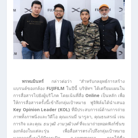
พรหมมินทร์
กล่าวต่อว่า “สำหรับกลยุทธ์การสร้าง
แบรนด์ของกล้อง
FUJIFILM
ในปีนี้ บริษัทฯ ได้เตรียมแผนใน
การสื่อสารไปยังผู้บริโภค โดยเน้นที่สื่อ
Online
เป็นหลัก เพื่อ
ให้การสื่อสารครั้งนี้เข้าถึงกลุ่มเป้าหมาย ฟูจิฟิล์มได้นำเสนอ
Key Opinion Leader
(KOL)
ที่มีประสบการณ์ด้านการถ่าย
ภาพทั้งภาพนิ่งและวิดีโอ คุณแรมมี่ นารูลา, คุณธนสรณ์ เจน
การกิจ และคุณ
ธนวุฒิ งามวุฒิวงศ์
ที่จะมาถ่ายทอดฟังก์ชั่นข
องกล้องในแต่ละรุ่น เพื่อสื่อสารตรงไปถึงกลุ่มเป้าหมาย
นอกจากนี้เราได้มีการเปิด e-commerce ภายใต้ชื่อ