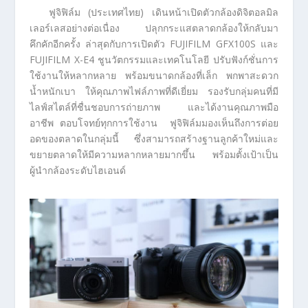
ฟูจิฟิล์ม (ประเทศไทย) เดินหน้าเปิดตัวกล้องดิจิตอลมิล
เลอร์เลสอย่างต่อเนื่อง ปลุกกระแสตลาดกล้องให้กลับมา
คึกคักอีกครั้ง ล่าสุดกับการเปิดตัว FUJIFILM GFX100S และ
FUJIFILM X-E4 ชูนวัตกรรมและเทคโนโลยี ปรับฟังก์ชั่นการ
ใช้งานให้หลากหลาย พร้อมขนาดกล้องที่เล็ก พกพาสะดวก
น้ำหนักเบา ให้คุณภาพไฟล์ภาพที่ดีเยี่ยม รองรับกลุ่มคนที่มี
ไลฟ์สไตล์ที่ชื่นชอบการถ่ายภาพ และได้งานคุณภาพมือ
อาชีพ ตอบโจทย์ทุกการใช้งาน ฟูจิฟิล์มมองเห็นถึงการต่อย
อดของตลาดในกลุ่มนี้ ซึ่งสามารถสร้างฐานลูกค้าใหม่และ
ขยายตลาดให้มีความหลากหลายมากขึ้น พร้อมตั้งเป้าเป็น
ผู้นำกล้องระดับไฮเอนด์