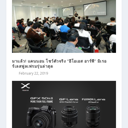
มาแล้ว! แคนนอน โชว์ตัวจริง “อีโอเอส อาร์พี” มิเรอ
ร์เลสฟูลเฟรมรุ่นล่าสุด
February 22, 2019