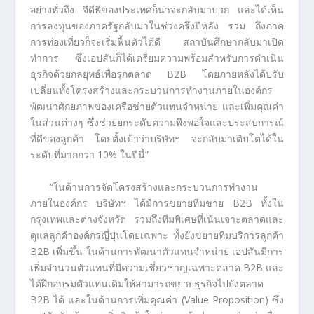
อย่างทั่วถึง จีดีพีของประเทศก็น่าจะกลับมาบวก และได้เห็น
การลงทุนของภาครัฐกลับมาในช่วงครึ่งปีหลัง รวม ถึงภาค
การท่องเที่ยวก็จะเริ่มฟื้นตัวได้ดี สถาบันศึกษากลับมาเปิด
ทำการ ซึ่งเอปสันก็ได้เตรียมความพร้อมสำหรับการดำเนิน
ธุรกิจด้วยกลยุทธ์เพื่อรุกตลาด B2B โดยภายหลังได้ปรับ
เปลี่ยนทั้งโครงสร้างและกระบวนการทำงานภายในองค์กร
พัฒนาศักยภาพของเครือข่ายตัวแทนจำหน่าย และเพิ่มคุณค่า​
ในส่วนต่างๆ ซึ่งช่วยยกระดับความพึงพอใจและประสบการณ์
ที่ดีของลูกค้า โดยตั้งเป้าว่าบริษัทฯ จะกลับมาเติบโตได้ใน
ระดับที่มากกว่า 10% ในปีนี้”
“ในด้านการจัดโครงสร้างและกระบวนการทำงาน
ภายในองค์กร บริษัทฯ ได้มีการขยายทีมขาย B2B ทั้งใน
กรุงเทพและต่างจังหวัด รวมถึงทีมพิเศษที่เน้นเจาะตลาดและ
ดูแลลูกค้าองค์กรญี่ปุ่นโดยเฉพาะ ทั้งยังขยายทีมบริการลูกค้า
B2B เพิ่มขึ้น ในด้านการพัฒนาตัวแทนจำหน่าย เอปสันมีการ
เพิ่มจำนวนตัวแทนที่มีความเชี่ยวชาญเฉพาะตลาด B2B และ
ได้ฝึกอบรมตัวแทนเดิมให้สามารถขยายธุรกิจไปยังตลาด
B2B ได้ และในด้านการเพิ่มคุณค่า (Value Proposition) ซึ่ง