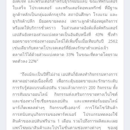
อิงค์เจ็ท และพรินเตอร์สำหรับธุรกิจมินิแล็บ ขณะที่พรินเตอร์
ใบเสร็จ โปรเจคเตอร์ และพรินเตอร์ดอทเมทริกซ์ ที่มีฐาน
ลูกค้าหลักเป็นกลุ่มองค์กรธุรกิจ สถาบันศึกษา โรงแรม และ
ธุรกิจค้าปลีก มียอดขายลดลง เพราะลูกค้าต้องหยุดกิจการ
หรืองดให้บริการชั่วคราว ในส่วนตลาดอิงค์แท็งค์พรินเตอร์
เอปสันยังครองส่วนแบ่งตลาดเป็นอันดับหนึ่งที่ 43% ซึ่งทำ
ยอดขายจากช่องทางออนไลน์ได้เพิ่มขึ้นเมื่อเทียบกับปี 2562
เช่นเดียวกับตลาดโปรเจคเตอร์ที่ยังคงรักษาตำแหน่งเจ้า
ตลาดไว้ได้ด้วยส่วนแบ่งตลาด 33% ในขณะที่ตลาดโดยรวม
หดตัวลง 22%”
“ถึงแม้จะเป็นปีที่ไม่ง่าย เอปสันก็ยังคงทำกิจกรรมทางการ
ตลาดอย่างต่อเนื่องทั้งปี เพื่อกระตุ้นยอดขายและรักษาระดับ
การรับรู้ต่อแบรนด์เอปสัน รวมแล้วมากกว่า 200 กิจกรรม ทั้ง
การสัมมนาออนไลน์ กิจกรรมส่งเสริมการขายทางเว็บไซต์
และช่องทางโซเชียลของเอปสัน และแพลทฟอร์มออนไลน์
มาร์เก็ตเพลสต่างๆ กิจกรรมซีเอสอาร์ การโร้ดโชว์สินค้า
การสนับสนุนกิจกรรมของพาร์ทเนอร์ โปรแกรมทดลองใช้
สินค้าของเอปสันฟรีนาน 1 เดือน รวมไปถึงการผลิตและเผย
แพร่โฆษณาสินค้าและโปรโมชั่นตามช่องทางต่างๆ ของคู่