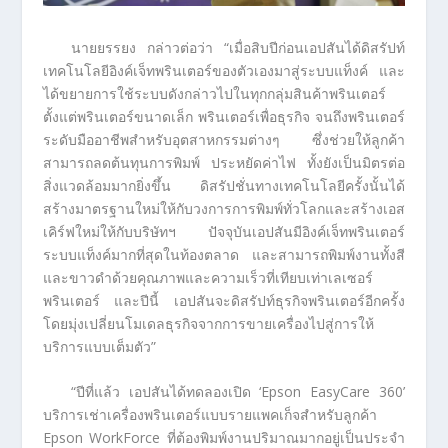
นายยรรยง กล่าวต่อว่า “เมื่อสิบปีก่อนเอปสันได้ดิสรัปท์
เทคโนโลยีอิงค์เจ็ทพรินเตอร์ของตัวเองมาสู่ระบบแท็งค์ และ
ได้ขยายการใช้ระบบดังกล่าวไปในทุกกลุ่มสินค้าพรินเตอร์
ตั้งแต่พรินเตอร์ขนาดเล็ก พรินเตอร์เพื่อธุรกิจ จนถึงพรินเตอร์
ระดับมืออาชีพสำหรับอุตสาหกรรมต่างๆ ซึ่งช่วยให้ลูกค้า
สามารถลดต้นทุนการพิมพ์ ประหยัดค่าไฟ ทั้งยังเป็นมิตรต่อ
สิ่งแวดล้อมมากยิ่งขึ้น ดิสรัปชั่นทางเทคโนโลยีครั้งนั้นได้
สร้างมาตรฐานใหม่ให้กับวงการการพิมพ์ทั่วโลกและสร้างเอส
เคิร์ฟใหม่ให้กับบริษัทฯ ปัจจุบันเอปสันมีอิงค์เจ็ทพรินเตอร์
ระบบแท็งค์มากที่สุดในท้องตลาด และสามารถพิมพ์งานทั้งสี
และขาวดำด้วยคุณภาพและความเร็วที่เทียบเท่าเลเซอร์
พรินเตอร์ และปีนี้ เอปสันจะดิสรัปท์ธุรกิจพรินเตอร์อีกครั้ง
โดยมุ่งเปลี่ยนโมเดลธุรกิจจากการขายเครื่องไปสู่การให้
บริการแบบเต็มตัว”
“ปีที่แล้ว เอปสันได้ทดลองเปิด ‘Epson EasyCare 360’
บริการเช่าเครื่องพรินเตอร์แบบรายแพคเก็จสำหรับลูกค้า
Epson WorkForce ที่ต้องพิมพ์งานปริมาณมากอยู่เป็นประจำ