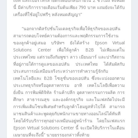
ถึงที่ และเบอร์โทรสายตรงตอบกลับภายใน 2 ชั่วโมง ทั้งหมด
นี้ มีค่าบริการรายเดือนเริ่มต้นเพียง 790 บาท แถมยังจะได้รับ
เครื่องที่ใช้อยู่ไปฟรีๆ หลังหมดสัญญา”
“นอกจากดิสรัปชั่นโมเดลธุรกิจเพื่อให้ธุรกิจของเอปสัน
สามารถตอบโจทย์ความต้องการและพฤติกรรมการใช้งาน
ของลูกค้าอยู่เสมอ บริษัทฯ ยังได้สร้าง Epson Virtual
Solutions Center เพื่อให้ลูกค้า B2B ไม่เพียงแต่ใน
ประเทศไทย แต่รวมถึงกัมพูชา ลาว เมียนมาร์ และปากีสถาน
ที่อยู่ภายใต้การดูแลของเอปสัน ประเทศไทย ได้สัมผัสกับ
ประสบการณ์เสมือนจริงระหว่างการทำความรู้จักกับ
เทคโนโลยีและ B2B โซลูชั่นของเอปสัน ซึ่งจะแบ่งออกตาม
ประเภทธุรกิจหรืออุตสาหกรรม อาทิ เทคโนโลยีเพื่อความ
ยั่งยืน การพิมพ์ดิจิทัล ร้านค้าปลีก อุตสาหกรรมการผลิต การ
ศึกษา สาธารณสุข และองค์กรธุรกิจ และในเฟสถัดไปจะมี
การเพิ่มเติมโซนพิเศษสำหรับลูกค้าโฮมยูสทั่วไปให้ สามารถ
มาชมสินค้าและพูดคุยกับพนักงานขายทางออนไลน์ได้ทันที
โดยได้รับบริการทุกอย่างเหมือนอยู่หน้าร้าน โดยในเฟสแรก
Epson Virtual Solutions Center นี้ จะเปิดให้บริการในเดือน
เมษายนที่จะถึงนี้” นายยรรยงกล่าวทิ้งท้าย