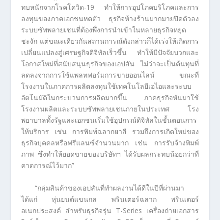
ทบหนักจากโรคโควิด-19 ทำให้การอุปโภคบริโภคและการ
ลงทุนของภาคเอกชนหดตัว ธุรกิจห้างร้านมากมายปิดตัวลง
ระบบซัพพลายเชนที่ต้องพึ่งการนำเข้าในหลายธุรกิจหยุด
ชะงัก แต่ขณะเดียวกันสถานการณ์ดังกล่าวก็ได้เร่งให้เกิดการ
เปลี่ยนแปลงสู่เศรษฐกิจดิจิทัลเร็วขึ้น ทำให้มีปัจจัยบวกและ
โอกาสใหม่ที่สนับสนุนธุรกิจของเอปสัน ไม่ว่าจะเป็นต้นทุนที่
ลดลงจากการใช้แพลทฟอร์มการขายออนไลน์ ขณะที่
โรงงานในภาคการผลิตลงทุนใช้เทคโนโลยีเอไอและระบบ
อัตโนมัติในกระบวนการผลิตมากขึ้น ภาคธุรกิจหันมาใช้
โรงงานผลิตและระบบซัพพลายเชนภายในประเทศ โรง
พยาบาลทั้งรัฐและเอกชนเริ่มใช้อุปกรณ์ดิจิทัลในขั้นตอนการ
ให้บริการ เช่น การพิมพ์ฉลากยาสี รวมถึงการเกิดใหม่ของ
ธุรกิจบุคคลหรือฟรีแลนซ์จำนวนมาก เช่น การรับจ้างพิมพ์
ภาพ ซึ่งทำให้ยอดขายของบริษัทฯ ได้รับผลกระทบน้อยกว่าที่
คาดการณ์ไว้มาก”
“กลุ่มสินค้าของเอปสันที่ทำผลงานได้ดีในปีที่ผ่านมา
ได้แก่ หุ่นยนต์แขนกล พรินเตอร์ฉลาก พรินเตอร์
อเนกประสงค์ สำหรับธุรกิจรุ่น T-Series เครื่องถ่ายเอกสาร