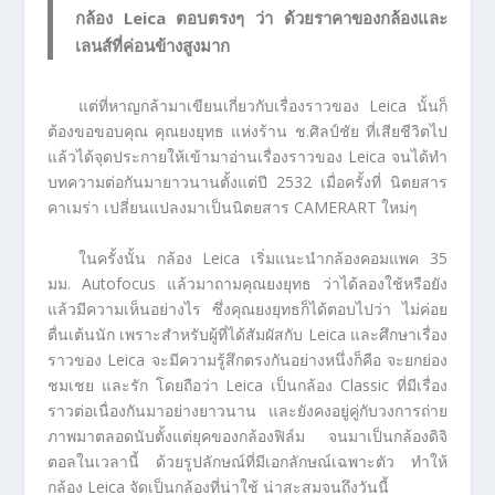
กล้อง Leica ตอบตรงๆ ว่า ด้วยราคาของกล้องและ
เลนส์ที่ค่อนข้างสูงมาก
แต่ที่หาญกล้ามาเขียนเกี่ยวกับเรื่องราวของ Leica นั้นก็
ต้องขอขอบคุณ คุณยงยุทธ แห่งร้าน ช.ศิลป์ชัย ที่เสียชีวิตไป
แล้วได้จุดประกายให้เข้ามาอ่านเรื่องราวของ Leica จนได้ทำ
บทความต่อกันมายาวนานตั้งแต่ปี 2532 เมื่อครั้งที่ นิตยสาร
คาเมร่า เปลี่ยนแปลงมาเป็นนิตยสาร CAMERART ใหม่ๆ
ในครั้งนั้น กล้อง Leica เริ่มแนะนำกล้องคอมแพค 35
มม. Autofocus แล้วมาถามคุณยงยุทธ ว่าได้ลองใช้หรือยัง
แล้วมีความเห็นอย่างไร ซึ่งคุณยงยุทธก็ได้ตอบไปว่า ไม่ค่อย
ตื่นเต้นนัก เพราะสำหรับผู้ที่ได้สัมผัสกับ Leica และศึกษาเรื่อง
ราวของ Leica จะมีความรู้สึกตรงกันอย่างหนึ่งก็คือ จะยกย่อง
ชมเชย และรัก โดยถือว่า Leica เป็นกล้อง Classic ที่มีเรื่อง
ราวต่อเนื่องกันมาอย่างยาวนาน และยังคงอยู่คู่กับวงการถ่าย
ภาพมาตลอดนับตั้งแต่ยุคของกล้องฟิล์ม จนมาเป็นกล้องดิจิ
ตอลในเวลานี้ ด้วยรูปลักษณ์ที่มีเอกลักษณ์เฉพาะตัว ทำให้
กล้อง Leica จัดเป็นกล้องที่น่าใช้ น่าสะสมจนถึงวันนี้