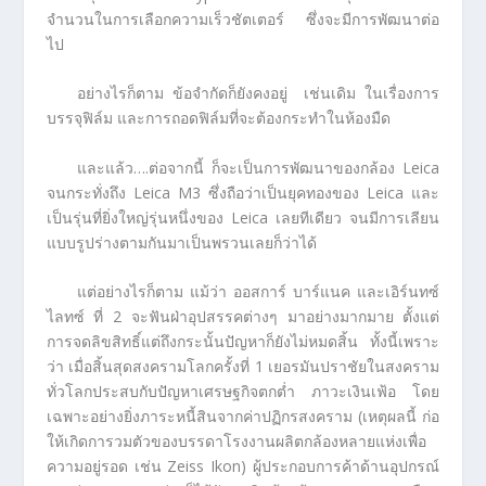
จำนวนในการเลือกความเร็วชัตเตอร์ ซึ่งจะมีการพัฒนาต่อ
ไป
อย่างไรก็ตาม ข้อจำกัดก็ยังคงอยู่ เช่นเดิม ในเรื่องการ
บรรจุฟิล์ม และการถอดฟิล์มที่จะต้องกระทำในห้องมืด
และแล้ว….ต่อจากนี้ ก็จะเป็นการพัฒนาของกล้อง Leica
จนกระทั่งถึง Leica M3 ซึ่งถือว่าเป็นยุคทองของ Leica และ
เป็นรุ่นที่ยิ่งใหญ่รุ่นหนึ่งของ Leica เลยทีเดียว จนมีการเลียน
แบบรูปร่างตามกันมาเป็นพรวนเลยก็ว่าได้
แต่อย่างไรก็ตาม แม้ว่า ออสการ์ บาร์แนค และเอิร์นทซ์
ไลทซ์ ที่ 2 จะฟันฝ่าอุปสรรคต่างๆ มาอย่างมากมาย ตั้งแต่
การจดลิขสิทธิ์แต่ถึงกระนั้นปัญหาก็ยังไม่หมดสิ้น ทั้งนี้เพราะ
ว่า เมื่อสิ้นสุดสงครามโลกครั้งที่ 1 เยอรมันปราชัยในสงคราม
ทั่วโลกประสบกับปัญหาเศรษฐกิจตกต่ำ ภาวะเงินเฟ้อ โดย
เฉพาะอย่างยิ่งภาระหนี้สินจากค่าปฏิกรสงคราม (เหตุผลนี้ ก่อ
ให้เกิดการวมตัวของบรรดาโรงงานผลิตกล้องหลายแห่งเพื่อ
ความอยู่รอด เช่น Zeiss Ikon) ผู้ประกอบการค้าด้านอุปกรณ์