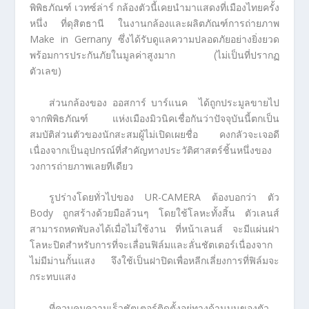
พิพิธภัณฑ์ เวทซ์ล่าร์ กล้องตัวนี้เคยนำมาแสดงที่เมืองไทยครั้ง
หนึ่ง ที่ดุสิตธานี ในงานกล้องและผลิตภัณฑ์การถ่ายภาพ
Make in Gernany ซึ่งได้รับดูแลความปลอดภัยอย่างยิ่งยวด
พร้อมการประกันภัยในมูลค่าสูงมาก (ไม่เป็นที่ปรากฏ
ตัวเลข)
ส่วนกล้องของ ออสการ์ บาร์แนค ได้ถูกประมูลขายไป
จากพิพิธภัณฑ์ แห่งเมืองมิวนิคเชื่อกันว่าปัจจุบันนี้ตกเป็น
สมบัติส่วนตัวของนักสะสมผู้ไม่เปิดเผยชื่อ คงกลัวจะเจอดี
เนื่องจากเป็นอุปกรณ์ที่สำคัญทางประวัติศาสตร์ชิ้นหนึ่งของ
วงการถ่ายภาพเลยทีเดียว
รูปร่างโดยทั่วไปของ UR-CAMERA ต้องบอกว่า ตัว
Body ถูกสร้างด้วยมือล้วนๆ โดยใช้โลหะทั้งสิ้น ตัวเลนส์
สามารถหดพับลงได้เมื่อไม่ใช้งาน ที่หน้าเลนส์ จะมีแผ่นฝา
โลหะปิดสำหรับการที่จะเลื่อนฟิล์มและลั่นชัตเตอร์เนื่องจาก
ไม่มีม่านกั้นแสง จึงใช้เป็นฝาปิดเพื่อหลีกเลี่ยงการที่ฟิล์มจะ
กระทบแสง
ที่ควบคุมความเร็วชัตเตอร์ติดตั้งอยู่ทางด้านบนของตัว