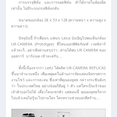
การบรรจุฟิล์ม และการถอดฟิล์ม ทำได้ภายในห้องมืด
เท่านั้น ไม่มีระบบกรอฟิล์มกลับ
ขนาดของกล้อง 28 x 53 x 128 (ความหนา x ความสูง x
ความยาว)
ปัจจุบันนี้ ถ้าเพื่อนๆ แฟนๆ Leica บังเอิญไปพบเห็นกล้อง
UR-CAMERA (Prototype) ที่ไหนนอกพิพิธภัณฑ์ เวทซ์ล่าร์
แล้วละก็…อย่าเพิ่งด่วนสรุปว่า…ท่านได้พบ UR-CAMERA ของ
ออสการ์ บาร์แนค เข้าละครับ….
ทั้งนี้เนื่องจากว่า Leitz ได้ผลิต UR-CAMERA REPLICAS
ขึ้นมาจำนวนหนึ่ง เพื่อเหตุผลในด้านการจัดแสดงนิทรรศการ
งานโชว์ และการสะสม ซึ่งเท่าที่คุณยงยุทธ กล่าวกระซิบดังๆ
ว่า ในประเทศไทย อย่างน้อยก็มีอยู่ 1 ตัว แต่ใครเป็นเจ้าของ
เจ้าตัวบอกไม่ได้ เดี๋ยวโดนเขกหัว แต่ตอนนี้ คุณยงยุทธก็จาก
ไปแล้วเลยไม่รู้จะไปถามใคร ใครทราบช่วยบอกทีคร้าบ….