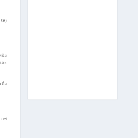
ise)
นิ่ง
ฟและ
มื่อ
 ภาพ