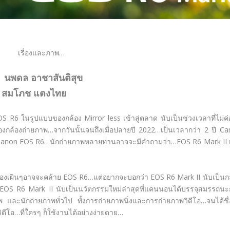
เรื่องและภาพ…
นพดล อาชาสันติสุข
สมโภช แตงไทย
6 ในรูปแบบของกล้อง Mirror less เข้าสู่ตลาด นับเป็นช่วงเวลาที่ไม่ค่
งกล้องถ่ายภาพ…จากวันนั้นจนถึงเมื่อปลายปี 2022…เป็นเวลากว่า 2 ปี C
ี่ Canon EOS R6…นักถ่ายภาพหลายท่านอาจจะมีคำถามว่า…EOS R6 Mark II 
มองเผินๆอาจจะคล้าย EOS R6…แต่อยากจะบอกว่า EOS R6 Mark II นับเป็นก
ว… EOS R6 Mark II นับเป็นนวัตกรรมใหม่ล่าสุดที่แคนนอนได้บรรจุสมรรถน
พ และนักถ่ายภาพทั่วไป ทั้งการถ่ายภาพนิ่งและการถ่ายภาพวิดีโอ…จนได้ชื่
ิดีโอ…ที่ใครๆ ก็ใช้งานได้อย่างง่ายดาย…