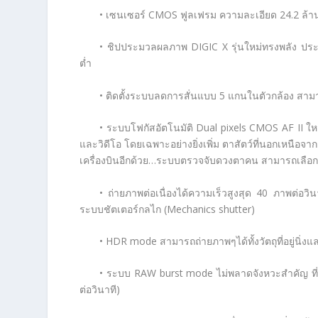
• เซนเซอร์ CMOS ฟูลเฟรม ความละเอียด 24.2 ล้า
• ชิปประมวลผลภาพ DIGIC X รุ่นใหม่ทรงพลัง ประ
ต่ำ
• ติดตั้งระบบลดการสั่นแบบ 5 แกนในตัวกล้อง สาม
• ระบบโฟกัสอัตโนมัติ Dual pixels CMOS AF II ใหม
และวิดีโอ โดยเฉพาะอย่างยิ่งเพิ่ม ตาสัตว์ที่นอกเหนื
เครื่องบินอีกด้วย…ระบบตรวจจับดวงตาคน สามารถเลือกล
• ถ่ายภาพต่อเนื่องได้ความเร็วสูงสุด 40 ภาพต่อวินา
ระบบชัตเตอร์กลไก (Mechanics shutter)
• HDR mode สามารถถ่ายภาพๆได้ทั้งวัตถุที่อยู่นิ่งแล
• ระบบ RAW burst mode ไม่พลาดจังหวะสำคัญ ที่
ต่อวินาที)