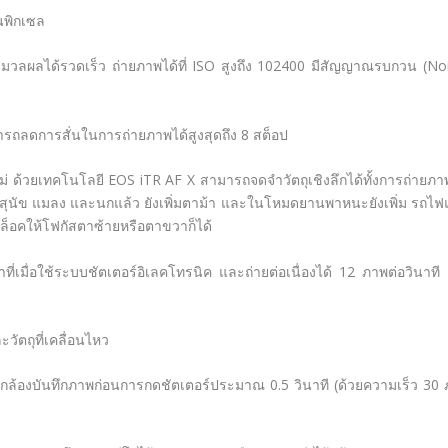
นพิกเซล
มวลผลได้รวดเร็ว ถ่ายภาพได้ที่ ISO สูงถึง 102400 มีสัญญาณรบกวน (No
ารถลดการสั่นในการถ่ายภาพได้สูงสุดถึง 8 สต็อป
่ ด้วยเทคโนโลยี EOS iTR AF X สามารถจดจำวัตถุเชิงลึกได้ทั้งการถ่ายภาพ
อจากสุนัข แมลง และนกแล้ว ยังเพิ่มตาม้า และในโหมดยานพาหนะยังเพิ่ม รถไ
็อคให้โฟกัสตาซ้ายหรือตาขวาก็ได้
ที่เมื่อใช้ระบบชัตเตอร์อิเลคโทรนิค และถ่ายต่อเนื่องได้ 12 ภาพต่อวินาที เ
ะวัตถุที่เคลื่อนไหว
กล้องบันทึกภาพก่อนการกดชัตเตอร์ประมาณ 0.5 วินาที (ด้วยความเร็ว 30