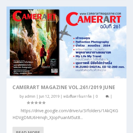
CAMERART MAGAZINE VOL.261/2019 JUNE
by
admin
|
Jun 12, 2019
|
หนังสือคาร์เมราร์ต
|
0
|
https://drive.google.com/drive/u/3/folders/1AkQKG
HDVgDMU6Hrnqh_XJopPuanM5ut8...
READ MORE