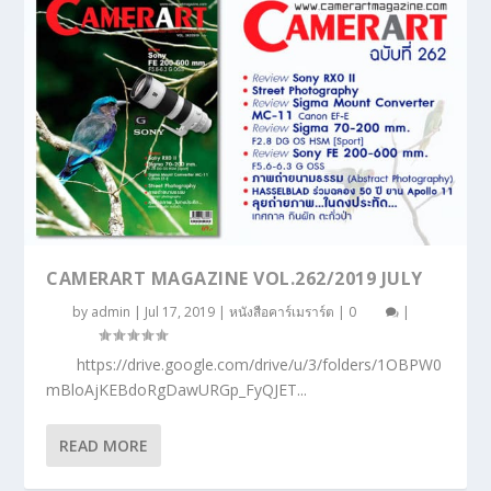
CAMERART MAGAZINE VOL.262/2019 JULY
by
admin
|
Jul 17, 2019
|
หนังสือคาร์เมราร์ต
|
0
|
https://drive.google.com/drive/u/3/folders/1OBPW0
mBloAjKEBdoRgDawURGp_FyQJET...
READ MORE