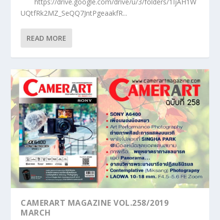
https://drive.google.com/drive/u/3/folders/1IjAH1W
UQtfRk2MZ_SeQQ7JntPgeaakfR...
READ MORE
CAMERART MAGAZINE VOL.258/2019
MARCH