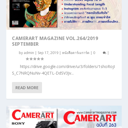
CAMERART MAGAZINE VOL.264/2019
SEPTEMBER
by
admin
|
Sep 17, 2019
|
หนังสือคาร์เมราร์ต
|
0
|
https://drive.google.com/drive/u/3/folders/1shoRojI
S_C7NRQNuNv-4QETL-DdSV3Jv...
READ MORE