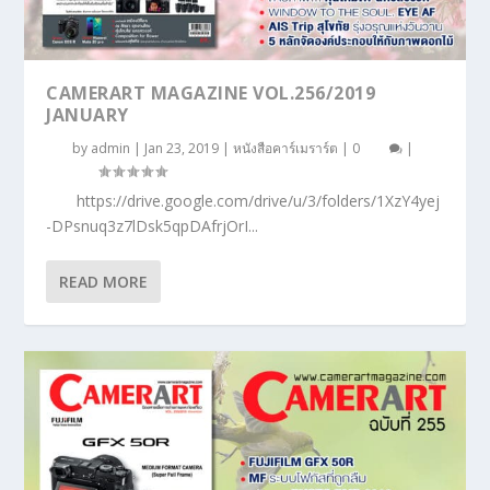
CAMERART MAGAZINE VOL.256/2019
JANUARY
by
admin
|
Jan 23, 2019
|
หนังสือคาร์เมราร์ต
|
0
|
https://drive.google.com/drive/u/3/folders/1XzY4yej
-DPsnuq3z7lDsk5qpDAfrjOrI...
READ MORE