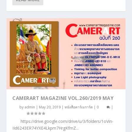
CAMERART MAGAZINE VOL.260/2019 MAY
by
admin
|
May 20, 2019
|
หนังสือคาร์เมราร์ต
|
0
|
https://drive.google.com/drive/u/3/folders/1oVin-
IId6243ER74YXE4Lkpm7HrgKfmZ...