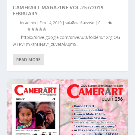
CAMERART MAGAZINE VOL.257/2019
FEBRUARY
by
admin
|
Feb 14, 2019
|
หนังสือคาร์เมราร์ต
|
0
|
https://drive.google.com/drive/u/3/folders/1XrgjQG
wTRv1m7znHNavr_zuvetAlAqm8...
READ MORE