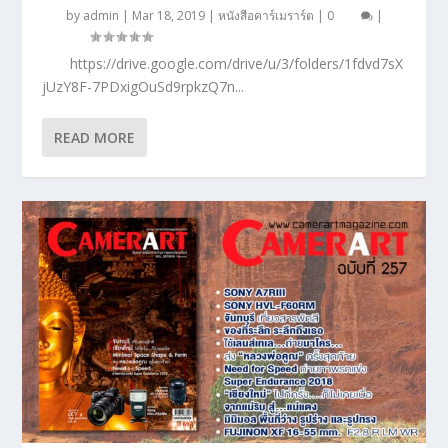
by
admin
|
Mar 18, 2019
|
หนังสือคาร์เมราร์ต
|
0
|
https://drive.google.com/drive/u/3/folders/1fdvd7sX
jUzY8F-7PDxigOuSd9rpkzQ7n...
READ MORE