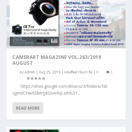
CAMERART MAGAZINE VOL.263/2019
AUGUST
by
admin
|
Aug 25, 2019
|
หนังสือคาร์เมราร์ต
|
0
|
https://drive.google.com/drive/u/3/folders/1bl-
zgm0CHwXE8ArJjItGoARqLsrh02i1...
READ MORE