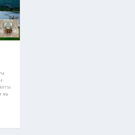
ทาง
วง
บสภาวะ
r จน