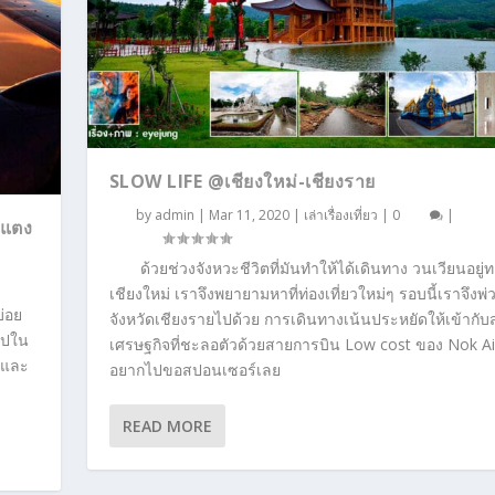
SLOW LIFE @เชียงใหม่-เชียงราย
by
admin
|
Mar 11, 2020
|
เล่าเรื่องเที่ยว
|
0
|
ม่แตง
ด้วยช่วงจังหวะชีวิตที่มันทำให้ได้เดินทาง วนเวียนอยู่
เชียงใหม่ เราจึงพยายามหาที่ท่องเที่ยวใหม่ๆ รอบนี้เราจึงพ่
บ่อย
จังหวัดเชียงรายไปด้วย การเดินทางเน้นประหยัดให้เข้ากั
ะไปใน
เศรษฐกิจที่ชะลอตัวด้วยสายการบิน Low cost ของ Nok Ai
ก และ
อยากไปขอสปอนเซอร์เลย
READ MORE