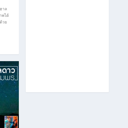
าฮาล
าพได้
ด้วย