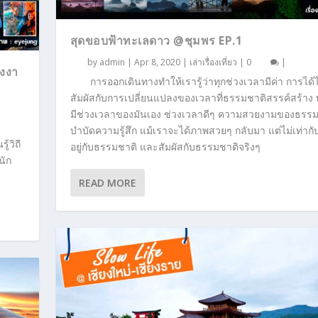
สุดขอบฟ้าทะเลดาว @ชุมพร EP.1
by
admin
|
Apr 8, 2020
|
เล่าเรื่องเที่ยว
|
0
|
ังงา
การออกเดินทางทำให้เรารู้ว่าทุกช่วงเวลามีค่า การได้
สัมผัสกับการเปลี่ยนแปลงของเวลาที่ธรรมชาติสรรค์สร้าง ท
มีช่วงเวลาของมันเอง ช่วงเวลาดีๆ ความสวยงามของธรร
บำบัดความรู้สึก แม้เราจะได้ภาพสวยๆ กลับมา แต่ไม่เท่ากั
้วิถี
อยู่กับธรรมชาติ และสัมผัสกับธรรมชาติจริงๆ
นัก
READ MORE