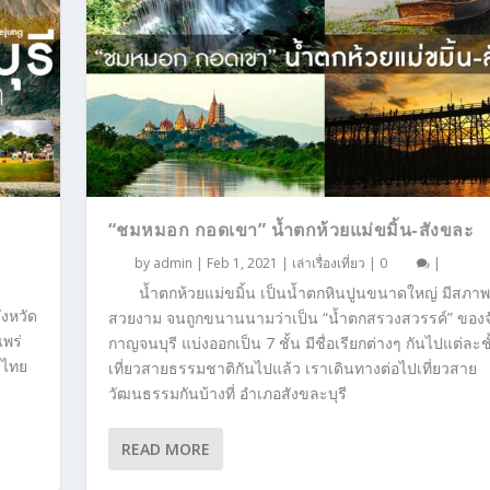
“ชมหมอก กอดเขา” น้ำตกห้วยแม่ขมิ้น-สังขละ
by
admin
|
Feb 1, 2021
|
เล่าเรื่องเที่ยว
|
0
|
น้ำตกห้วยแม่ขมิ้น เป็นน้ำตกหินปูนขนาดใหญ่ มีสภาพ
ังหวัด
สวยงาม จนถูกขนานนามว่าเป็น “น้ำตกสรวงสวรรค์” ของจ
แพร่
กาญจนบุรี แบ่งออกเป็น 7 ชั้น มีชื่อเรียกต่างๆ กันไปแต่ละชั
มไทย
เที่ยวสายธรรมชาติกันไปแล้ว เราเดินทางต่อไปเที่ยวสาย
วัฒนธรรมกันบ้างที่ อำเภอสังขละบุรี
READ MORE