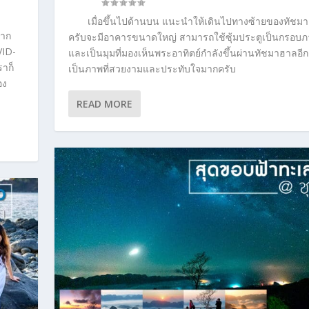
เมื่อขึ้นไปด้านบน แนะนำให้เดินไปทางซ้ายของทัชม
จาก
ครับจะมีอาคารขนาดใหญ่ สามารถใช้ซุ้มประตูเป็นกรอบภ
VID-
และเป็นมุมที่มองเห็นพระอาทิตย์กำลังขึ้นผ่านทัชมาฮาลอีก
ราก็
เป็นภาพที่สวยงามและประทับใจมากครับ
อง
READ MORE