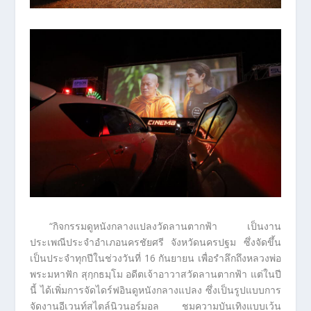
“กิจกรรมดูหนังกลางแปลงวัดลานตากฟ้า เป็นงาน
ประเพณีประจำอำเภอนครชัยศรี จังหวัดนครปฐม ซึ่งจัดขึ้น
เป็นประจำทุกปีในช่วงวันที่ 16 กันยายน เพื่อรำลึกถึงหลวงพ่อ
พระมหาฟัก สุกฺกธมฺโม อดีตเจ้าอาวาสวัดลานตากฟ้า แต่ในปี
นี้ ได้เพิ่มการจัดไดร์ฟอินดูหนังกลางแปลง ซึ่งเป็นรูปแบบการ
จัดงานอีเวนท์สไตล์นิวนอร์มอล ชมความบันเทิงแบบเว้น