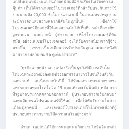
เอปสันเป็นหนึ่งในแบรนด์ยอดนิยมที่มีชื่อเสียงในเรื่องความ
คุ้มค่า เห็นได้จากเลเซอร์โปรเจคเตอร์ที่กล้ารับประกันการใช้
งานนานถึง 20,000 ชั่วโมง นอกจากนี้ ในงานมหรสพทุกงาน
จะมีการจัดแสงสว่างหลากสีสันในทุกพื้นที่ ซึ่งถ้าใช้
โปรเจคเตอร์มือสองที่ให้แสงสว่างไม่ได้เต็มที่ หนังที่ฉายก็จะ
ถูกรบกวน นอกจากนี้ ผู้ประกอบการที่ใช้โปรเจคเตอร์ที่ทัน
สมัย อย่างเลเซอร์โปรเจคเตอร์ จะได้รับความนิยมจากผู้จ้าง
มากขึ้น เพราะเป็นเหมือนการรับประกันคุณภาพของหนังที่
ฉายว่าภาพสวย คมชัด ดูเต็มอรรถรส”
“ธุรกิจฉายหนังกลางแปลงยังเป็นธุรกิจที่มีการเติบโต
โดยเฉพาะอย่างยิ่งตั้งแต่ช่วงออกพรรษายาวไปจนถึงหลังวัน
สงกรานต์ แต่เนื่องจากในปีนี้ ได้รับผลกระทบหนักจากการ
แพร่ระบาดของโรคโควิด-19 และเพิ่งจะเริ่มฟื้นตัว หลัง จาก
ที่รัฐบาลประกาศคลายล็อกดาวน์ ผู้ประกอบการก็เริ่มกลับมา
ลงทุนอัพเกรดโปรเจคเตอร์ที่ใช้อยู่ เพื่อให้ทันรับงานในช่วง
เดือนตุลาคมนี้ และเลเซอร์โปรเจคเตอร์ก็เป็นทางเลือกที่ผู้
ประกอบการหลายรายให้ความสนใจอย่างมาก”
ล่าสุด เอปสันได้ให้การสนับสนุนกิจกรรมไดร์ฟอินดูหนัง