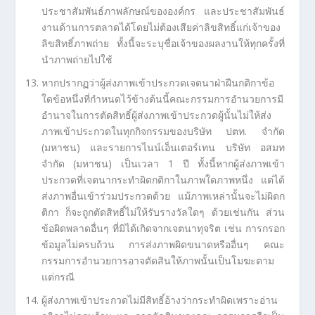
ประชาสัมพันธ์ภาพลักษณ์ขององค์กร และประชาสัมพันธ์
งานด้านการตลาดได้โดยไม่ต้องเสียค่าลิขสิทธิ์แก่เจ้าของ
ลิขสิทธิ์ภาพถ่าย ทั้งนี้จะระบุชื่อเจ้าของผลงานให้ทุกครั้งที่
นำภาพถ่ายไปใช้
หากปรากฏว่าผู้ส่งภาพเข้าประกวดเจตนาฝ่าฝืนกติกาข้อ
ใดข้อหนึ่งที่กำหนดไว้ข้างต้นนี้คณะกรรมการอำนวยการมี
อำนาจในการตัดสิทธิ์ผู้ส่งภาพเข้าประกวดผู้นั้นไม่ให้ส่ง
ภาพเข้าประกวดในทุกกิจกรรมของบริษัท ปตท. จำกัด
(มหาชน) และรายการไนน์เอ็นเตอร์เทน บริษัท อสมท
จำกัด (มหาชน) เป็นเวลา 1 ปี ทั้งนี้หากผู้ส่งภาพเข้า
ประกวดที่เจตนากระทำผิดกติกาในภาพใดภาพหนึ่ง แต่ได้
ส่งภาพอื่นเข้าร่วมประกวดด้วย แม้ภาพเหล่านั้นจะไม่ผิดก
ติกา ก็จะถูกตัดสิทธิ์ไม่ให้รับรางวัลใดๆ ด้วยเช่นกัน ส่วน
ข้อผิดพลาดอื่นๆ ที่มิได้เกิดจากเจตนาทุจริต เช่น การกรอก
ข้อมูลไม่ครบถ้วน การส่งภาพผิดขนาดหรืออื่นๆ คณะ
กรรมการอำนวยการอาจตัดสินให้ภาพนั้นเป็นโมฆะตาม
แต่กรณี
ผู้ส่งภาพเข้าประกวดไม่มีสิทธิ์อ้างว่ากระทำผิดเพราะอ่าน