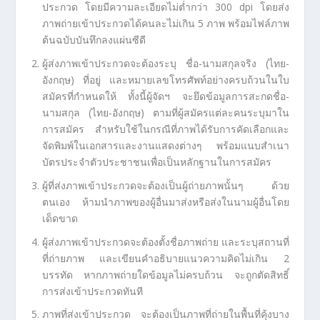
ประกวด โดยมีความละเอียดไม่ต่ำกว่า 300 dpi โดยส่ง
ภาพถ่ายเข้าประกวดได้คนละไม่เกิน 5 ภาพ พร้อมไฟล์ภาพ
ต้นฉบับบันทึกลงแผ่นซีดี
ผู้ส่งภาพเข้าประกวดจะต้องระบุ ชื่อ-นามสกุลจริง (ไทย-
อังกฤษ) ที่อยู่ และหมายเลขโทรศัพท์อย่างครบถ้วนในใบ
สมัครที่กำหนดให้ ทั้งนี้ผู้จัดฯ จะยึดข้อมูลการสะกดชื่อ-
นามสกุล (ไทย-อังกฤษ) ตามที่ผู้สมัครแต่ละคนระบุมาใน
การสมัคร สำหรับใช้ในกรณีที่ภาพได้รับการคัดเลือกและ
จัดพิมพ์ในเอกสารและงานแสดงต่างๆ พร้อมแนบสำเนา
บัตรประจำตัวประชาชนเพื่อเป็นหลักฐานในการสมัคร
ผู้ที่ส่งภาพเข้าประกวดจะต้องเป็นผู้ถ่ายภาพนั้นๆ ด้วย
ตนเอง ห้ามนำภาพของผู้อื่นมาส่งหรือส่งในนามผู้อื่นโดย
เด็ดขาด
ผู้ส่งภาพเข้าประกวดจะต้องตั้งชื่อภาพถ่าย และระบุสถานที่
ที่ถ่ายภาพ และเขียนคำอธิบายแนวความคิดไม่เกิน 2
บรรทัด หากภาพถ่ายใดข้อมูลไม่ครบถ้วน จะถูกตัดสิทธิ์
การส่งเข้าประกวดทันที
ภาพที่ส่งเข้าประกวด จะต้องเป็นภาพที่ถ่ายในพื้นที่คุ้งบาง