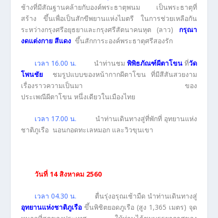
ช้างที่มีสัณฐานคล้ายกับองค์พระธาตุพนม เป็นพระธาตุที่
สร้าง ขึ้นเพื่อเป็นสักขีพยานแห่งไมตรี ในการช่วยเหลือกัน
ระหว่างกรุงศรีอยุธยาและกรุงศรีสัตนาคนหุต (ลาว)
กรุณา
งดแต่งกาย สีแดง
ขึ้นสักการะองค์พระธาตุศรีสองรัก
เวลา 16.00 น.
นำท่านชม
พิพิธภัณฑ์ผีตาโขน
ที่
วัด
โพนชัย
ชมรูปแบบของหน้ากากผีตาโขน ที่มีสีสันสวยงาม
เรื่องราวความเป็นมา ของ
ประเพณีผีตาโขน หนึ่งเดียวในเมืองไทย
เวลา 17.00 น.
นำท่านเดินทางสู่ที่พักที่ อุทยานแห่ง
ชาติภูเรือ นอนกอดทะเลหมอก และวิวขุนเขา
วันที่ 14 สิงหาคม
2560
เวลา 04.30 น.
ตื่นรุ่งอรุณเช้ามืด นำท่านเดินทางสู่
อุทยานแห่งชาติภูเรือ
ขึ้นพิชิตยอดภูเรือ (สูง 1,365 เมตร) จุด