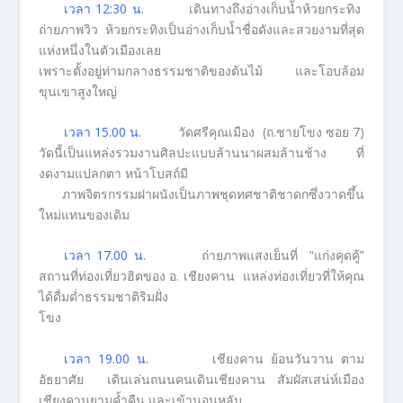
เวลา 12:30 น.
เดินทางถึงอ่างเก็บน้ำห้วยกระทิง
ถ่ายภาพวิว ห้วยกระทิงเป็นอ่างเก็บน้ำชื่อดังและสวยงามที่สุด
แห่งหนึ่งในตัวเมืองเลย
เพราะตั้งอยู่ท่ามกลางธรรมชาติของต้นไม้ และโอบล้อม
ขุนเขาสูงใหญ่
เวลา 15.00 น.
วัดศรีคุณเมือง (ถ.ชายโขง ซอย 7)
วัดนี้เป็นแหล่งรวมงานศิลปะแบบล้านนาผสมล้านช้าง ที่
งดงามแปลกตา หน้าโบสถ์มี
ภาพจิตรกรรมฝาผนังเป็นภาพชุดทศชาติชาดกซึ่งวาดขึ้น
ใหม่แทนของเดิม
เวลา 17.00 น.
ถ่ายภาพแสงเย็นที่ “แก่งคุดคู้”
สถานที่ท่องเที่ยวฮิตของ อ. เชียงคาน แหล่งท่องเที่ยวที่ให้คุณ
ได้ดื่มด่ำธรรมชาติริมฝั่ง
โขง
เวลา 19.00 น.
เชียงคาน ย้อนวันวาน ตาม
อัธยาศัย เดินเล่นถนนคนเดินเชียงคาน สัมผัสเสน่ห์เมือง
เชียงคานยามค้ำคืน และเข้านอนหลับ