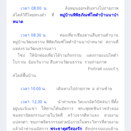
เวลา 08.00 น.
ล้อหมุนออกเดินทางไปถ่ายภาพ
สไตล์วิถีไทยทรงดำ ที่
หมู่บ้าน
พิพิธภัณฑ์ไทดำ
บ้าน
นาป่า
หนาด
เวลา 08.30 น.
ท่องเที่ยวเชียงคานสืบสานตำนาน
หมู่บ้านวัฒนธรรม พิพิธภัณฑ์ไทดำบ้านนาป่าหนาด’ สถานที่
แหล่งรวมวัฒนธรรมลาว
โซ่ง ให้นักท่องเที่ยวได้รวมกิจกรรม แต่งกายแบบไทดำ
โบราณ ย้อนวันวาน สืบสานวัฒนธรรม รวมถ่ายภาพ
Portrait แบบเก๋ ๆ
สไตล์พื้นบ้าน
เวลา 10.00 น.
เดินทางไปถ่ายภาพ อ. ด่านซ้าย
เวลา 12.30 น.
นำท่านชม วัดเนรมิตวิปัสสนา ที่ตั้ง
อยู่บนเนินเขา ให้ท่านได้นมัสการ พระพุทธชินราชจำลอง
ชมสถาปัตยกรรมภายในวัดที่ สร้างจากศิลาแลง สวยงาม
แปลกตา ชมภาพจิตรกรรมฝาผนังภายในพระวิหารที่สวยงาม
แล้วนำท่านนมัสการ
พระธาตุศรีสองรัก
ศิลปกรรมแบบล้าน