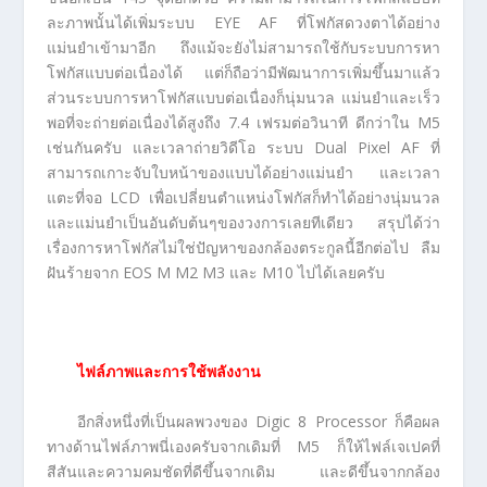
ละภาพนั้นได้เพิ่มระบบ EYE AF ที่โฟกัสดวงตาได้อย่าง
แม่นยำเข้ามาอีก ถึงแม้จะยังไม่สามารถใช้กับระบบการหา
โฟกัสแบบต่อเนื่องได้ แต่ก็ถือว่ามีพัฒนาการเพิ่มขึ้นมาแล้ว
ส่วนระบบการหาโฟกัสแบบต่อเนื่องก็นุ่มนวล แม่นยำและเร็ว
พอที่จะถ่ายต่อเนื่องได้สูงถึง 7.4 เฟรมต่อวินาที ดีกว่าใน M5
เช่นกันครับ และเวลาถ่ายวิดีโอ ระบบ Dual Pixel AF ที่
สามารถเกาะจับใบหน้าของแบบได้อย่างแม่นยำ และเวลา
แตะที่จอ LCD เพื่อเปลี่ยนตำแหน่งโฟกัสก็ทำได้อย่างนุ่มนวล
และแม่นยำเป็นอันดับต้นๆของวงการเลยทีเดียว สรุปได้ว่า
เรื่องการหาโฟกัสไม่ใช่ปัญหาของกล้องตระกูลนี้อีกต่อไป ลืม
ฝันร้ายจาก EOS M M2 M3 และ M10 ไปได้เลยครับ
ไฟล์ภาพและการใช้พลังงาน
อีกสิ่งหนึ่งที่เป็นผลพวงของ Digic 8 Processor ก็คือผล
ทางด้านไฟล์ภาพนี่เองครับจากเดิมที่ M5 ก็ให้ไฟล์เจเปคที่
สีสันและความคมชัดที่ดีขึ้นจากเดิม และดีขึ้นจากกล้อง