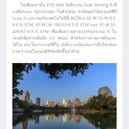
ไม่เพียงเท่านั้น EOS M50 ยังมีระบบ Dual Sensing IS ที่
อาศัยระบบ Gyroscopic ในตัวกล้อง ส่งข้อมูลไปยังเลนส์ที่มี
ระบบ IS และรองรับเทคโนโลยีนี้ อันได้แก่ EF-M 15-45/3.5-
6.3 IS STM, EF-M 18-150/3.5-6.3 IS STM และ EF-M 55-
200/4.5-6.3 IS STM เพื่อเพิ่มความสามารถของระบบ IS ใน
เลนส์เพิ่มจากเดิมอีก 0.5 สตอป สำหรับการถ่ายภาพนิ่งและ
วิดีโอ และในการถ่ายวิดีโอ ยังมีระบบป้องกันการสั่นไหวของ
ภาพ 5 แกนในแบบดิจิทัลเพิ่มขึ้นมาด้วย