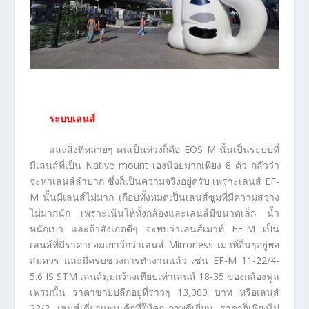
ระบบเลนส์
และสิ่งที่หลายๆ คนเป็นห่วงก็คือ EOS M นั้นเป็นระบบที่
มีเลนส์ที่เป็น Native mount เองน้อยมากเพียง 8 ตัว กลัวว่า
จะหาเลนส์ลำบาก ซึ่งก็เป็นความจริงอยู่ครับ เพราะเลนส์ EF-
M นั้นมีเลนส์ไม่มาก เกือบทั้งหมดเป็นเลนส์ซูมที่มีความสว่าง
ไม่มากนัก เพราะเน้นให้ทั้งกล้องและเลนส์มีขนาดเล็ก น้ำ
หนักเบา และถ้าสังเกตดีๆ จะพบว่าเลนส์เมาท์ EF-M เป็น
เลนส์ที่มีราคาย่อมเยาว์กว่าเลนส์ Mirrorless เมาท์อื่นๆอยู่พอ
สมควร และมีครบช่วงการทำงานแล้ว เช่น EF-M 11-22/4-
5.6 IS STM เลนส์มุมกว้างเทียบเท่าเลนส์ 18-35 ของกล้องฟูล
เฟรมนั้น ราคาขายปลีกอยู่ที่ราวๆ 13,000 บาท หรือเลนส์
22/2 เลนส์เดี่ยวแพนเค้กที่ให้คุณภาพดีเยี่ยม ราคาก็เพียงไม่