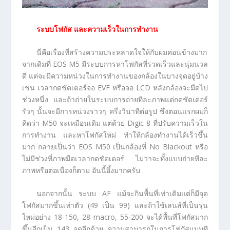
ระบบโฟกัส และความเร็วในการทำงาน
นี่คือเรื่องที่สร้างความประหลาดใจให้กับผมค่อนข้างมาก
จากเดิมที่ EOS M5 มีระบบการหาโฟกัสที่รวดเร็วและนุ่มนวล
ดี แต่จะมีความหน่วงในการทำงานของกล้องในบางจุดอยู่บ้าง
เช่น เวลากดชัตเตอร์จอ EVF หรือจอ LCD หลังกล้องจะมืดไป
ช่วงหนึ่ง และถ้าถ่ายในระบบการถ่ายทีละภาพแต่กดชัตเตอร์
รัวๆ นั้นจะมีการหน่วงราวๆ ครึ่งวินาทีต่อรูป ซึ่งตอนแรกผมก็
คิดว่า M50 จะเหมือนเดิม แต่ด้วย Digic 8 ที่ปรับความเร็วใน
การทำงาน และหาโฟกัสใหม่ ทำให้กล้องทำงานได้เร็วขึ้น
มาก กลายเป็นว่า EOS M50 เป็นกล้องที่ No Blackout หรือ
ไม่มีช่วงที่ภาพมืดเวลากดชัตเตอร์ ไม่ว่าจะทั้งแบบถ่ายทีละ
ภาพหรือต่อเนื่องก็ตาม อันนี้อึ้งมากครับ
นอกจากนั้น ระบบ AF แม้จะกินพื้นที่เท่าเดิมแต่ก็มีจุด
โฟกัสมากขึ้นเท่าตัว (49 เป็น 99) และถ้าใช้เลนส์ที่เป็นรุ่น
ใหม่อย่าง 18-150, 28 macro, 55-200 จะได้พื้นที่โฟกัสมาก
ขึ้นอีกเป็น 143 จุดอีกด้วย ความสามารถในการโฟกัสแบบที