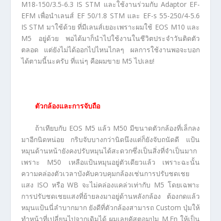
M18-150/3.5-6.3 IS STM และใช้งานร่วมกับ Adaptor EF-
EFM เพื่อนำเลนส์ EF 50/1.8 STM และ EF-s 55-250/4-5.6
IS STM มาใช้ด้วย ที่มีเลนส์เยอะเพราะผมใช้ EOS M10 และ
M5 อยู่ด้วย พอได้มาก็นำไปใช้งานในชีวิตประจำวันติดตัว
ตลอด แต่ยังไม่ได้ออกไปไหนไกลๆ ผลการใช้งานพอจะบอก
ได้ตามนี้นะครับ ที่แน่ๆ คือผมขาย M5 ไปเลย!
ตัวกล้องและการจับถือ
ถ้าเทียบกับ EOS M5 แล้ว M50 มีขนาดตัวกล้องที่เล็กลง
มาอีกนิดหน่อย กริบจับบางกว่านิดนึงแต่ก็ยังจับถนัดดี แป้น
หมุนด้านหน้ายังคงปรับหมุนได้สะดวกซึ่งเป็นสิ่งที่จำเป็นมาก
เพราะ M50 เหลือแป้นหมุนอยู่ตัวเดียวแล้ว เพราะฉะนั้น
ความคล่องตัวเวลาบังคับควบคุมกล้องเช่นการปรับชดเชย
แสง ISO หรือ WB จะไม่คล่องแคล่วเท่ากับ M5 โดยเฉพาะ
การปรับชดเชยแสงที่ย้ายลงมาอยู่ด้านหลังกล้อง ต้องกดแล้ว
หมุนแป้นนี่ลำบากมาก ยังดีที่ตัวกล้องสามารถ Custom ปุ่มให้
ทำหน้าที่เปลี่ยนไปจากเดิมได้ ผมเลยคัสตอมปุ่ม M.Fn ให้เป็น