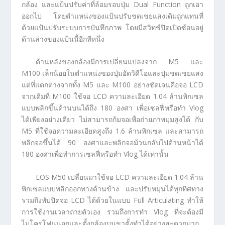
กล้อง และแป้นปรับค่าที่ล้อมรอบปุ่ม Dual Function ถูกเอา
ออกไป โดยตำแหน่งของแป้นปรับชดเชยแสงเดิมถูกแทนที่
ด้วยแป้นปรับระบบการบันทึกภาพ โดยมีสวิทช์ปิดเปิดซ้อนอยู่
ด้านล่างของแป้นนี้อีกทีหนึ่ง
ด้านหลังของกล้องมีการเปลี่ยนแปลงจาก M5 และ
M100 เล็กน้อยในตำแหน่งของปุ่มอัดวิดีโอและปุ่มชดเชยแสง
แต่ที่แตกต่างจากทั้ง M5 และ M100 อย่างชัดเจนคือจอ LCD
จากเดิมที่ M100 ใช้จอ LCD ความละเอียด 1.04 ล้านพิกเซล
แบบพลิกขึ้นด้านบนได้ถึง 180 องศา เพื่อเซลฟี่หรือทำ Vlog
ได้เพียงอย่างเดียว ไม่สามารถก้มจอเพื่อถ่ายภาพมุมสูงได้ กับ
M5 ที่ใช้จอความละเอียดสูงถึง 1.6 ล้านพิกเซล และสามารถ
พลิกจอขึ้นได้ 90 องศาและพลิกจอม้วนกลับไปด้านหน้าได้
180 องศาเพื่อทำการเซลฟี่หรือทำ Vlog ได้เท่านั้น
EOS M50 เปลี่ยนมาใช้จอ LCD ความละเอียด 1.04 ล้าน
พิกเซลแบบพลิกออกทางด้านข้าง และปรับหมุนได้ทุกทิศทาง
รวมถึงพับปิดจอ LCD ได้ด้วยในแบบ Full Articulating ทำให้
การใช้งานเวลาถ่ายตัวเอง รวมถึงการทำ Vlog ที่จะต้องมี
ไมโครโฟนนอกและตั้งกล้องบนขาตั้งทำได้อย่างสะดวกมาก