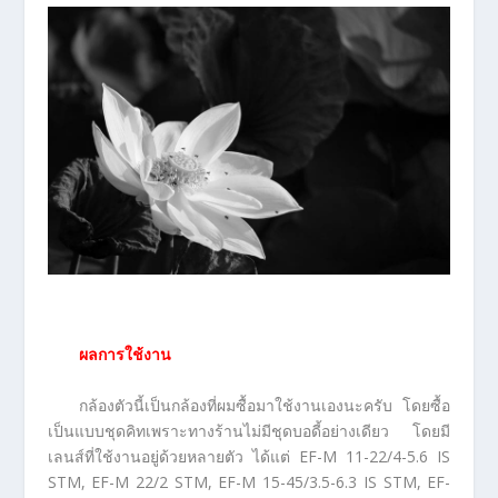
ผลการใช้งาน
กล้องตัวนี้เป็นกล้องที่ผมซื้อมาใช้งานเองนะครับ โดยซื้อ
เป็นแบบชุดคิทเพราะทางร้านไม่มีชุดบอดี้อย่างเดียว โดยมี
เลนส์ที่ใช้งานอยู่ด้วยหลายตัว ได้แต่ EF-M 11-22/4-5.6 IS
STM, EF-M 22/2 STM, EF-M 15-45/3.5-6.3 IS STM, EF-