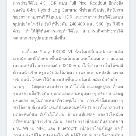
การถ่ายวีดีโอ 4K HDR แบบ Full Pixel Readout อีกทั้งยัง
รองรับ 8-bit Hybrid Log Gamma ที่ช่วยเสริมประสิทธิภาพ
ของการถ่ายภาพวีดีโอแบบ HDR และสามารถถ่ายวีดีโอแบบ
ซุปเปอร์สโลว์โมชั่นได้ที่ระดับ 240,480 และ 960 fps ได้อีก
ด้วย ทำให้ผู้ที่ต้องการถ่ายทำวีดีโอ สามารถที่จะทำงานได้
หลากหลายรูปแบบมากยิ่งขึ้น
บอดี้ของ Sony RX100 VI นั้นไม่เปลี่ยนแปลงจากเดิม
มากนัก จะมีก็คือหนาขึ้นเพียงเล็กน้อยแทบไม่แตกต่าง ผมลอง
เอาเคสซิลิโคนยางของตัว RX100V มาใส่ก็สามารถใส่ได้พอดี
ด้านหน้าเรียบหรูแต่จับถือได้สะดวก เพราะด้านหลังมียางรอง
บริเวณนิ้วโป้งทำให้จับกระชับขึ้นและไม่เมื่อยมือเมื่อจับถือ
นานๆ วัสดุและงานประกอบทำได้เนี้ยบและดูหรูหราตั้งแต่
รุ่นแรกจนถึงปัจจุบัน ปุ่มกดและแป้นหมุนต่างๆ ปรับง่ายและดู
แข็งแรง อยู่ในตำแหน่งที่ควบคุมได้ง่าย การเข้าถึงเมนูต่างๆ
ทำได้ง่าย ด้านหน้าเลนส์มีวงแหวนที่ใช้ปรับการตั้งค่าสำหรับ
แต่ละฟังก์ชั่น ที่เข้าถึงได้ง่าย ด้านบนมีแฟลช และวิวไฟน์เด
อร์ที่ซ่อนอยู่อย่างเรียบเนียน รองรับการเชื่อมต่อที่หลากหลาย
ผ่าน Wi-Fi, NFC และ Bluetooth เพื่อถ่ายโอนข้อมูล แชร์
ภาพ และวีดีโอ อัปรูปลงโซเชี่ยลได้ในทันที รวมถึงการเชื่อม