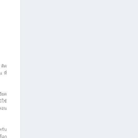
 ติด
 ที่
อียด
้ใช้
หลอน
หรับ
ลือก