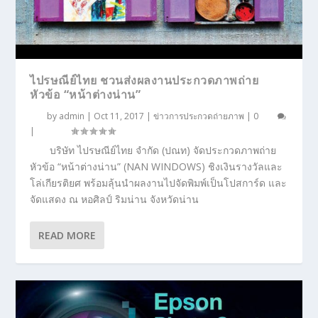
ไปรษณีย์ไทย ชวนส่งผลงานประกวดภาพถ่าย
หัวข้อ “หน้าต่างน่าน”
by
admin
|
Oct 11, 2017
|
ข่าวการประกวดถ่ายภาพ
|
0
|
บริษัท ไปรษณีย์ไทย จำกัด (ปณท) จัดประกวดภาพถ่าย
หัวข้อ “หน้าต่างน่าน” (NAN WINDOWS) ชิงเงินรางวัลและ
โล่เกียรติยศ พร้อมลุ้นนำผลงานไปจัดพิมพ์เป็นโปสการ์ด และ
จัดแสดง ณ หอศิลป์ ริมน่าน จังหวัดน่าน
READ MORE