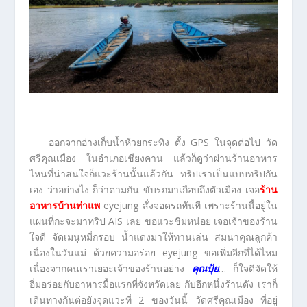
ออกจากอ่างเก็บน้ำห้วยกระทิง ตั้ง GPS ในจุดต่อไป วัด
ศรีคุณเมือง ในอำเภอเชียงคาน แล้วก็ดูว่าผ่านร้านอาหาร
ไหนที่น่าสนใจก็แวะร้านนั้นแล้วกัน ทริปเราเป็นแบบทริปกัน
เอง ว่าอย่างไง ก็ว่าตามกัน ขับรถมาเกือบถึงตัวเมือง เจอ
ร้าน
อาหารบ้านท่าแพ
eyejung สั่งจอดรถทันที เพราะร้านนี้อยู่ใน
แผนที่กะจะมาทริป AIS เลย ขอแวะชิมหน่อย เจอเจ้าของร้าน
ใจดี จัดเมนูหมี่กรอบ น้ำแดงมาให้ทานเล่น สมนาคุณลูกค้า
เนื่องในวันแม่ ด้วยความอร่อย eyejung ขอเพิ่มอีกที่ได้ไหม
เนื่องจากคนเราเยอะเจ้าของร้านอย่าง
คุณปุ้ย
… ก็ใจดีจัดให้
อิ่มอร่อยกับอาหารมื้อแรกที่จังหวัดเลย กับอีกหนึ่งร้านดัง เราก็
เดินทางกันต่อยังจุดแวะที่ 2 ของวันนี้ วัดศรีคุณเมือง ที่อยู่