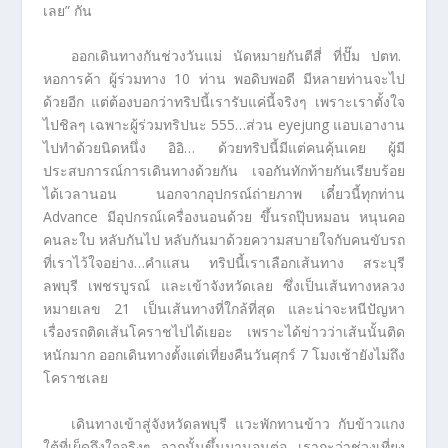
เลย” กัน
ออกเดินทางกันช่วงวันแม่ นัดหมายกันตีสี่ ที่ปั๊ม ปตท.
หอการค้า ผู้ร่วมทาง 10 ท่าน พอดิบพอดี มีหลายท่านจะไป
ด้วยอีก แต่ต้องบอกว่าทริปนี้เรารับแค่นี้จริงๆ เพราะเราตั้งใจ
ไปชิลๆ เฉพาะผู้ร่วมทริปนะ 555…ส่วน eyejung แอบเอางาน
ไปทำด้วยนิดหนึ่ง อิอิ… ด้วยทริปนี้มีแต่คนคุ้นเคย ผู้มี
ประสบการณ์การเดินทางด้วยกัน เจอกันทักท้ายกันเรียบร้อย
ได้เวลานอน นอกจากอุปกรณ์ถ่ายภาพ เดี๋ยวนี้ทุกท่าน
Advance มีอุปกรณ์เครื่องนอนด้วย ขึ้นรถปุ๊บหมอน หนุนคอ
คนละใบ หลับกันไป หลับกันมาด้วยความสบายใจกับคนขับรถ
ที่เราไว้ใจอย่าง…คำแสน ทริปนี้เราเลือกเส้นทาง สระบุรี
ลพบุรี เพชรบูรณ์ และเข้าจังหวัดเลย ซึ่งเป็นเส้นทางหลวง
หมายเลข 21 เป็นเส้นทางที่ใกล้ที่สุด และน่าจะหนีปัญหา
เรื่องรถติดเส้นโคราชไปได้เยอะ เพราะได้ข่าวว่าเส้นนั้นติด
หนักมาก ออกเดินทางตั้งแต่เที่ยงคืนวันศุกร์ 7 โมงเช้ายังไม่ถึง
โคราชเลย
เดินทางเข้าสู่จังหวัดลพบุรี แวะพักทานข้าว กับข้าวแกง
ใต้ที่เผ็ดถึงใจจริงๆ จากนั้นขึ้นมานอนต่อ เรากะว่าช่วงเที่ยง