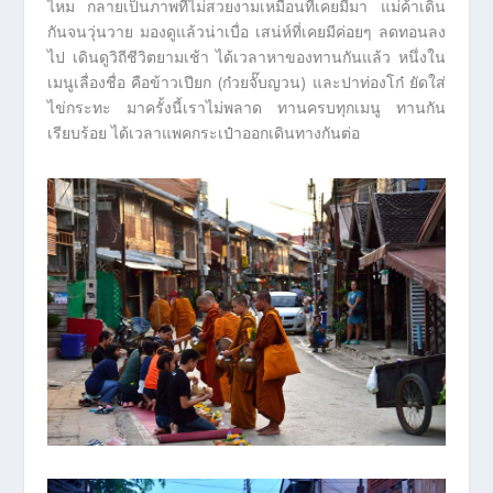
ไหม กลายเป็นภาพที่ไม่สวยงามเหมือนที่เคยมีมา แม่ค้าเดิน
กันจนวุ่นวาย มองดูแล้วน่าเบื่อ เสน่ห์ที่เคยมีค่อยๆ ลดทอนลง
ไป เดินดูวิถีชีวิตยามเช้า ได้เวลาหาของทานกันแล้ว หนึ่งใน
เมนูเลื่องชื่อ คือข้าวเปียก (ก๋วยจั๊บญวน) และปาท่องโก๋ ยัดใส่
ไข่กระทะ มาครั้งนี้เราไม่พลาด ทานครบทุกเมนู ทานกัน
เรียบร้อย ได้เวลาแพคกระเป๋าออกเดินทางกันต่อ