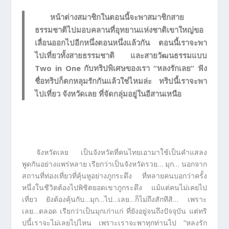
หน้าต่างสมาชิกในตอนนี้จะพาสมาชิกสาย
ธรรมชาติไปมอบคลานที่อุทยานแห่งชาติเขาใหญ่ขอ
เลื่อนออกไปอีกหนึ่งตอนหนึ่งแล้วกัน ตอนนี้เราจะพา
ไปเที่ยวทั้งสายธรรมชาติ และสายวัฒนธรรมแบบ
Two in One กับทริปพิเศษของเรา “หลงรักเลย” ฟัง
ชื่อทริปก็ตกหลุมรักกันแล้วใช่ไหมล่ะ ทริปนี้เราจะพา
ไปเที่ยว จังหวัดเลย ที่จัดกลุ่มอยู่ในอีสานเหนือ
จังหวัดเลย เป็นจังหวัดที่คนไทยเอามาใช้เป็นคำแสลง
พูดกันอย่างแพร่หลาย เรียกว่าเป็นจังหวัดรวย… มุก… นอกจาก
สถานที่ท่องเที่ยวที่คุ้นหูอย่างภูกระดึง ที่หลายคนบอกว่าครั้ง
หนึ่งในชีวิตต้องไปพิชิตยอดเขาภูกระดึง แม้แต่คนไม่เคยไป
เที่ยว ยังต้องคุ้นกับ…มุก…ไป…เลย…ก็ไม่ถึงสักทีสิ… เพราะ
เลย…ตลอด เรียกว่าเป็นมุกเก่าแก่ ที่ยังอยู่จนถึงปัจจุบัน แต่ทริ
ปนี้เราจะไม่เลยไปไหน เพราะเราจะพาทุกท่านไป “หลงรัก