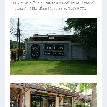
ซอย 7 ถนนชายโขง ณ เชียงคาน คราวนี้ได้พาคนโสดมาขึ้น
คานแก้เคล็ด 555… เพื่อจะได้ลงจากคานกันเสียที อิอิ…