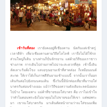
เช้าวันที่สอง
เรายังคงอยู่ที่เชียงคาน นัดกันแต่เช้าตรู่
เวลาตีห้า เที่ยวเชียงคานตามวิถีสโลไลฟ์ เราจึงไม่ได้ใช้รถ
ส่วนใหญ่ก็เดิน บางท่านก็ปั่นจักรยาน แต่ด้วยวิถีของเราชาว
ช่างภาพ การเดินไปถ่ายภาพไปน่าจะสะดวกที่สุด เช้านี้เดิน
ลัดเลาะริมฝั่งโขง แสงอรุณยามเช้าที่สาดส่อง ก็เหมือนมนต์
สะกด ให้เราได้เก็บภาพสีสันยามเช้าแบบนี้ จากนั้นเราก็ออก
เดินกันต่อไปยังถนนคนเดิน ซึ่งวันนี้มีนักท่องเที่ยวที่มารอใส่
บาตรกันค่อนข้างเยอะ แม้ว่าวิถีของความดังเดิมจะลดน้อยลง
ไปบ้าง โดยเฉพาะ แม่ค้าที่ขายของใส่บาตร คือ เราไม่เข้าใจ
ว่าทำไมตอนพระยังไม่มาคุณไม่ไปขายของให้เขา แต่พอพระ
มา เขาจะใส่บาตรกัน มาเดินตัดหน้าถามว่าจะใส่ขนมเพิ่ม