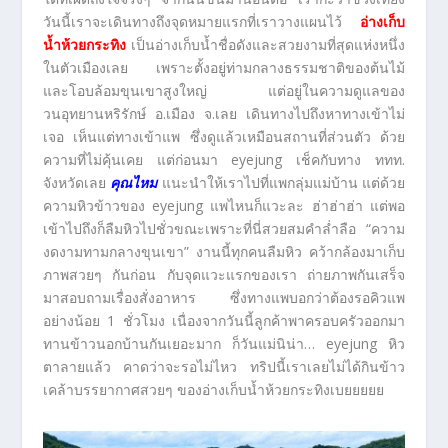
วันนี้เราจะเดินทางถึงจุดหมายแรกที่เราวางแผนไว้
อ่างเก็บ
น้ำห้วยกระทิง
เป็นอ่างเก็บน้ำชื่อดังและสวยงามที่สุดแห่งหนึ่ง
ในตัวเมืองเลย เพราะตั้งอยู่ท่ามกลางธรรมชาติของต้นไม้
และโอบล้อมขุนเขาสูงใหญ่ แต่อยู่ในความดูแลของ
วนอุทยานหริรักษ์ อ.เมือง จ.เลย เดินทางไปถึงหาทางเข้าไม่
เจอ เห็นแต่ทางเข้าแพ ซึ่งดูแล้วเหมือนสถานที่ส่วนตัว ด้วย
ความที่ไม่คุ้นเคย แต่ก่อนมา eyejung เช็คกับทาง ททท.
จังหวัดเลย
คุณไหม
แนะนำให้เราไปที่แพกลุ่มแม่บ้าน แต่ด้วย
ความหิวข้าวของ eyejung แพไหนก็แวะละ ฮ่าฮ่าฮ่า แต่พอ
เข้าไปถึงก็ลืมหิวไปชั่วขณะเพราะที่นี่สวยสมคำล่ำลือ “ความ
งดงามทามกลางขุนเขา” งานนี้ทุกคนลืมหิว คว้ากล้องมาเก็บ
ภาพสวยๆ กันก่อน กับจุดแวะแรกของเรา ถ่ายภาพกันเสร็จ
มาสอบถามเรื่องสั่งอาหาร ซึ่งทางแพบอกว่าต้องรอคิวแพ
อย่างน้อย 1 ชั่วโมง เนื่องจากวันนี้ลูกค้าพาครอบครัวออกมา
ทานข้าวนอกบ้านกันเยอะมาก ก็วันแม่นิน่า… eyejung หิว
ตาลายแล้ว คาดว่าจะรอไม่ไหว ทริปนี้เราเลยไม่ได้กินข้าว
เคล้าบรรยากาศสวยๆ ของอ่างเก็บน้ำห้วยกระทิงเบยยยยย