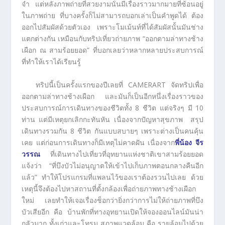
จำ แต่หลังภาพถ่ายที่สวยงามนั่นมีเรื่องราวมากมายที่ซ้อนอยู่
ในภาพถ่าย ที่บางครั้งก็ไม่สามารถบอกเล่าเป็นคำพูดได้ ต้อง
ออกไปสัมผัสด้วยตัวเอง เพราะโมเม้นท์ที่ได้สัมผัสนั้นมันช่าง
แตกต่างกัน เหมือนกับทริปเที่ยวถ่ายภาพ “ออกตามล่าทางช้าง
เผือก ณ สามร้อยยอด” ที่บอกเลยว่าหลากหลายประสบการณ์
ที่ทำให้เราได้เรียนรู้
ทริปนี้เป็นครั้งแรกของปีเลยที่ CAMERART จัดทริปเพื่อ
ออกตามล่าทางช้างเผือก และมันก็เป็นอีกหนึ่งเรื่องราวของ
ประสบการณ์การเดินทางของชีวิตทั้ง 8 ชีวิต แต่จริงๆ มี 10
ท่าน แต่มีเหตุยกเลิกกะทันหัน เนื่องจากปัญหาสุขภาพ สรุป
เดินทางรวมกัน 8 ชีวิต กันแบบสบายๆ เพราะต่างเป็นคนคุ้น
เคย แต่ก่อนการเดินทางก็มีเหตุไม่คาดฝัน เนื่องจาก
พี่น้อง จีร
วรรณ
ที่เดินทางไปเที่ยวที่อุทยานแห่งชาติเขาสามร้อยยอด
แจ้งว่า “ที่บึงบัวไม่อนุญาตให้เข้าไปเก็บภาพตอนกลางคืนอีก
แล้ว” ทำให้โปรแกรมที่แพลนไว้ของเราต้องรวนไปเลย ด้วย
เหตุนี้จึงต้องไปหาสถานที่ตั้งกล้องเพื่อถ่ายภาพทางช้างเผือก
ใหม่ เลยทำให้เจอเรื่องช็อกว่ายิ่งกว่าการไม่ให้ถ่ายภาพที่บึง
บัวเสียอีก คือ บ้านพักที่ทางอุทยานเปิดให้จองออนไลน์มันน่า
กลัวมาก ทั้งเก่าและโทรม สภาพแวดล้อม คือ รายล้อมไปด้วย