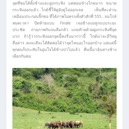
จุดที่ชมได้ทั้งช้างและฝูงกระทิง แต่ค่อนข้างไกลมาก ขนาด
กระทิงออกแล้ว…ไกด์ชี้ให้ดูยังดูไม่ออกเลย เห็นที่ละส่วน
เหมือนประกอบจิ๊กซอ ที่ได้ภาพไม่ครบทั้งตัวสักที่ 555…จนใกล้
หมดเวลา ปิดท้ายแบบ Finale เจอช้างแม่ลูกแบบระยะ
ประชิด ถ่ายภาพกันจนลืมกลัว แถมท้ายด้วยฝูงกระทิงที่จุด
แรก ถ้ารู้ว่ากระทิงออกจุดนี้คงรีบมากว่านี้ ไกด์น่าจะมีวิทยุ
สื่อสาร คงจะดีจะได้ติดต่อได้ว่าจุดไหนอะไรออกบ้าง แต่แค่นี้
ทุกคนก็ประทับใจอุ่นใจได้ช้างป่าไปแล้ว คืนนี้มาลุ้นทางช้าง
เผือกกันต่อ