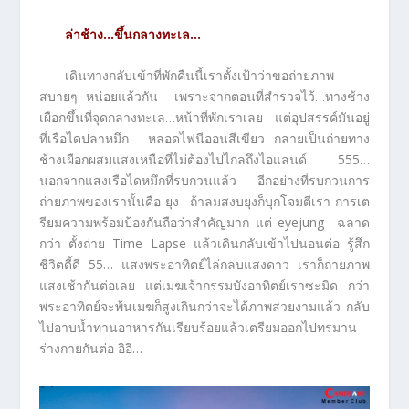
ล่าช้าง…ขึ้นกลางทะเล…
เดินทางกลับเข้าที่พักคืนนี้เราตั้งเป้าว่าขอถ่ายภาพ
สบายๆ หน่อยแล้วกัน เพราะจากตอนที่สำรวจไว้…ทางช้าง
เผือกขึ้นที่จุดกลางทะเล…หน้าที่พักเราเลย แต่อุปสรรค์มันอยู่
ที่เรือไดปลาหมึก หลอดไฟนีออนสีเขียว กลายเป็นถ่ายทาง
ช้างเผือกผสมแสงเหนือที่ไม่ต้องไปไกลถึงไอแลนด์ 555…
นอกจากแสงเรือไดหมึกที่รบกวนแล้ว อีกอย่างที่รบกวนการ
ถ่ายภาพของเรานั้นคือ ยุง ถ้าลมสงบยุงก็บุกโจมตีเรา การเต
รียมความพร้อมป้องกันถือว่าสำคัญมาก แต่ eyejung ฉลาด
กว่า ตั้งถ่าย Time Lapse แล้วเดินกลับเข้าไปนอนต่อ รู้สึก
ชีวิตดี้ดี 55… แสงพระอาทิตย์ไล่กลบแสงดาว เราก็ถ่ายภาพ
แสงเช้ากันต่อเลย แต่เมฆเจ้ากรรมบังอาทิตย์เราซะมิด กว่า
พระอาทิตย์จะพ้นเมฆก็สูงเกินกว่าจะได้ภาพสวยงามแล้ว กลับ
ไปอาบน้ำทานอาหารกันเรียบร้อยแล้วเตรียมออกไปทรมาน
ร่างกายกันต่อ อิอิ…