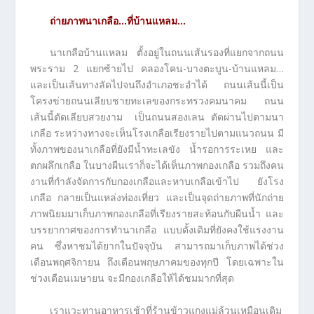
ถ่ายภาพนาเกลือ…ที่บ้านแหลม…
นาเกลือบ้านแหลม ตั้งอยู่ในถนนเส้นรองที่แยกจากถนน
พระราม 2 แยกซ้ายไป คลองโคน-บางตะบูน-บ้านแหลม…
และเป็นเส้นทางลัดไปจนถึงอำเภอชะอำได้ ถนนเส้นนี้เป็น
โครงข่ายถนนเลียบชายทะเลของกระทรวงคมนาคม ถนน
เส้นนี้ตัดเลียบสวยงาม เป็นถนนสองเลน ตัดผ่านไปตามนา
เกลือ ระหว่างทางจะเห็นโรงเกลือเรียงรายไปตามแนวถนน มี
ทั้งภาพของนาเกลือที่ยังมีน้ำทะเลขัง น้ำรอการระเหย และ
ตกผลึกเกลือ ในบางผืนเราก็จะได้เห็นภาพกองเกลือ รวมถึงคน
งานที่กำลังจัดการกับกองเกลือและหาบเกลือเข้าไป ยังโรง
เกลือ กลายเป็นแหล่งท่องเที่ยว และเป็นจุดถ่ายภาพที่นักถ่าย
ภาพนิยมมาเก็บภาพกองเกลือที่เรียงรายสะท้อนกับผืนน้ำ และ
บรรยากาศของการทำนาเกลือ แบบดั้งเดิมที่ยังคงใช้แรงงาน
คน ซึ่งหาชมได้ยากในปัจจุบัน สามารถมาเก็บภาพได้ช่วง
เดือนพฤศจิกายน ถึงเดือนพฤษภาคมของทุกปี โดยเฉพาะใน
ช่วงเดือนเมษายน จะมีกองเกลือให้ได้ชมมากที่สุด
เราแวะทานอาหารเช้าที่ร้านข้าวแกงแม่ล้วนเหมือนเดิม