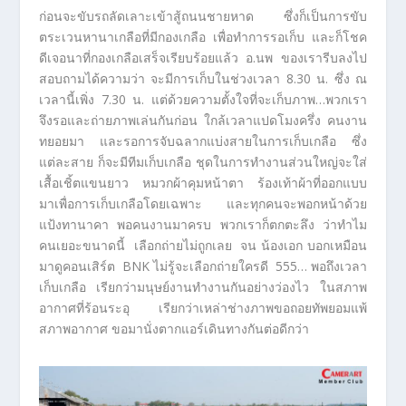
ก่อนจะขับรถลัดเลาะเข้าสู้ถนนชายหาด ซึ่งก็เป็นการขับ
ตระเวนหานาเกลือที่มีกองเกลือ เพื่อทำการรอเก็บ และก็โชค
ดีเจอนาที่กองเกลือเสร็จเรียบร้อยแล้ว อ.นพ ของเรารีบลงไป
สอบถามได้ความว่า จะมีการเก็บในช่วงเวลา 8.30 น. ซึ่ง ณ
เวลานี้เพิ่ง 7.30 น. แต่ด้วยความตั้งใจที่จะเก็บภาพ…พวกเรา
จึงรอและถ่ายภาพเล่นกันก่อน ใกล้เวลาแปดโมงครึ่ง คนงาน
ทยอยมา และรอการจับฉลากแบ่งสายในการเก็บเกลือ ซึ่ง
แต่ละสาย ก็จะมีทีมเก็บเกลือ ชุดในการทำงานส่วนใหญ่จะใส่
เสื้อเชิ้ตแขนยาว หมวกผ้าคุมหน้าตา ร้องเท้าผ้าที่ออกแบบ
มาเพื่อการเก็บเกลือโดยเฉพาะ และทุกคนจะพอกหน้าด้วย
แป้งทานาคา พอคนงานมาครบ พวกเราก็ตกตะลึง ว่าทำไม
คนเยอะขนาดนี้ เลือกถ่ายไม่ถูกเลย จน น้องเอก บอกเหมือน
มาดูคอนเสิร์ต BNK ไม่รู้จะเลือกถ่ายใครดี 555… พอถึงเวลา
เก็บเกลือ เรียกว่ามนุษย์งานทำงานกันอย่างว่องไว ในสภาพ
อากาศที่ร้อนระอุ เรียกว่าเหล่าช่างภาพขอถอยทัพยอมแพ้
สภาพอากาศ ขอมานั่งตากแอร์เดินทางกันต่อดีกว่า