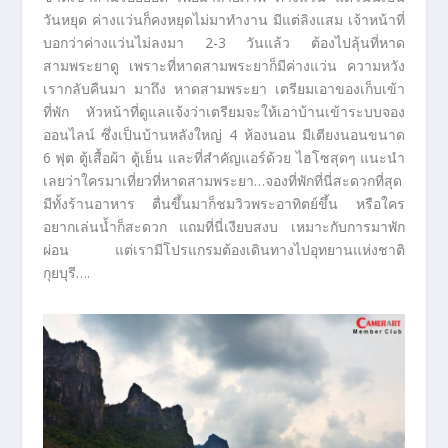
วันหยุด ค่างแว่นก็คงหยุดไม่มาทำงาน มีแต่ลิงแสม เจ้าหน้าที่
บอกว่าค่างแว่นไม่ลงมา 2-3 วันแล้ว ต้องไปลุ้นที่หาด
สามพระยาดู เพราะที่หาดสามพระยาก็มีค่างแว่น ความหวัง
เรากลับคืนมา มาถึง หาดสามพระยา เตรียมเอาของเก็บเข้า
ที่พัก หัวหน้าที่ดูแลแจ้งว่าเตรียมจะให้เอาบ้านเข้าระบบจอง
ออนไลน์ ซึ่งเป็นบ้านหลังใหญ่ 4 ห้องนอน มีเตียงนอนขนาด
6 ฟุต ตู้เสื้อผ้า ตู้เย็น และที่สำคัญแอร์ด้วย ไฮโซสุดๆ แนะนำ
เลยว่าใครมาเที่ยวที่หาดสามพระยา…จองที่พักที่นี่สะดวกที่สุด
มีทั้งร้านอาหาร ตื่นขึ้นมาก็ชมวิวพระอาทิตย์ขึ้น หรือใคร
อยากเล่นน้ำก็สะดวก แถมที่นี่เงียบสงบ เหมาะกับการมาพัก
ผ่อน แต่เรามีโปรแกรมต้องเดินทางไปอุทยานแห่งชาติ
กุยบุรี….