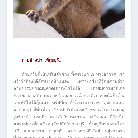
ถ่ายช้างป่า…ที่กุยบุรี…
ด้วยทริปนี้เป็นทริปล่าช้าง ทั้งทางบก & ทางอากาศ เรา
หวังว่าต้องได้สักทางหนึ่งแหละ… เพราะอย่างที่รู้กันภาพถ่าย
ตามธรรมชาติมันคาดเดาอะไรไม่ได้ เตรียมการมาดีเจอ
สภาพอากาศปิด ฝนตกหรือเหตุการณ์อะไรที่เราคาดไม่ถึงเป็น
เสน่ห์ที่ให้ได้ลุ้นเอา ทริปนี้เราตั้งใจมาถ่ายภาพ อุทยานแห่ง
ชาติกุยบุรี ที่ขึ้นชื่อว่า “ซาฟารีเมืองไทย” เพราะสามารถเฝ้าดู
ฝูงช้างป่า กระทิง และสัตว์ป่าหายากอย่างวัวแดง ที่จัดเป็น
ชมรมท่องเที่ยวเชิงอนุรักษ์สัตว์ป่ากุยบุรี ตั้งอยู่ที่บ้านรวมไทย
ม.7 ต.หาดขาม อ.กุยบุรี จ.ประจวบคีรีขันธ์ อยู่ห่างจาก
ที่ทำการอุทยานฯ ประมาณ 20 กม. สามารถชมได้ในเวลา