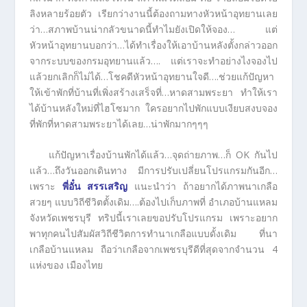
ลิงหลายร้อยตัว เรียกว่างานนี้ต้องถามทางหัวหน้าอุทยานเลย
ว่า…สภาพบ้านน่ากลัวขนาดนี้ทำไมยังเปิดให้จอง… แต่
หัวหน้าอุทยานบอกว่า…ได้ทำเรื่องให้เอาบ้านหลังตั้งกล่าวออก
จากระบบของกรมอุทยานแล้ว…. แต่เราจะทำอย่างไงจองไป
แล้วยกเลิกก็ไม่ได้…โชคดีหัวหน้าอุทยานใจดี….ช่วยแก้ปัญหา
ให้เข้าพักที่บ้านที่เพิ่งสร้างเสร็จที่…หาดสามพระยา ทำให้เรา
ได้บ้านหลังใหม่ที่ไฮโซมาก ใครอยากไปพักแบบเงียบสงบจอง
ที่พักที่หาดสามพระยาได้เลย…น่าพักมากๆๆๆ
แก้ปัญหาเรื่องบ้านพักได้แล้ว…จุดถ่ายภาพ…ก็ OK กันไป
แล้ว…ถึงวันออกเดินทาง มีการปรับเปลี่ยนโปรแกรมกันอีก…
เพราะ
พี่อั๋น สรรเสริญ
แนะนำว่า ถ้าอยากได้ภาพนาเกลือ
สวยๆ แบบวิถีชีวิตตั้งเดิม….ต้องไปเก็บภาพที่ อำเภอบ้านแหลม
จังหวัดเพชรบุรี ทริปนี้เราเลยขอปรับโปรแกรม เพราะอยาก
พาทุกคนไปสัมผัสวิถีชีวิตการทำนาเกลือแบบดั้งเดิม ที่นา
เกลือบ้านแหลม ถือว่าเกลือจากเพชรบุรีดีที่สุดจากจำนวน 4
แห่งของ เมืองไทย