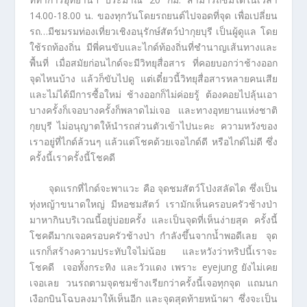
14.00-18.00 น. ของทุกวันโดยรถยนต์ไปจอดที่จุด เพื่อเปลี่ยน
รถ…มีชมรมท่องเที่ยวเชิงอนุรักษ์สัตว์ป่ากุยบุรี เป็นผู้ดูแล โดย
ใช้รถท้องถิ่น มีพี่คนขับและไกด์ท้องถิ่นที่ชำนาญเส้นทางและ
พื้นที่ เมื่อสมัยก่อนไกด์จะมีวิทยุสื่อสาร ที่คอยบอกว่าช้างออก
จุดไหนบ้าง แล้วก็ขับไปดู แต่เดี๋ยวนี้วิทยุสื่อสารหลายคนเสีย
และไม่ได้มีการซื้อใหม่ ช้างออกก็ไม่ค่อยรู้ ต้องคอยไปลุ้นเอา
บางครั้งก็เจอบางครั้งก็พลาดไม่เจอ และทางอุทยานแห่งชาติ
กุยบุรี ไม่อนุญาตให้นำรถส่วนตัวเข้าไปนะคะ ความหวังของ
เราอยู่ที่ไกด์ล้วนๆ แล้วแต่โชคด้วยเจอไกด์ดี หรือไกด์ไม่ดี ซึ่ง
ครั้งนี้เราครั้งนี้โชคดี
จุดแรกที่ไกด์จะพาแวะ คือ จุดชมสัตว์โป่งสลัดได ซึ่งเป็น
ทุ่งหญ้าขนาดใหญ่ มีหอชมสัตว์ เรามักเห็นครอบครัวช้างป่า
มาหากินบริเวณนี้อยู่บ่อยครั้ง และเป็นจุดที่เห็นง่ายสุด ครั้งนี้
โชคดีมากเจอครอบครัวช้างป่า กำลังขึ้นจากน้ำพอดีเลย จุด
แรกก็สร้างความประทับใจไม่น้อย และหวังว่าทริปนี้เราจะ
โชคดี เจอทั้งกระทิง และวัวแดง เพราะ eyejung ยังไม่เคย
เจอเลย วนรถตามจุดชมช้างเรียกว่าครั้งนี้เจอทุกจุด แถมนก
เงือกบินโฉบลงมาให้เห็นอีก และจุดสุดท้ายหน้าผา ซึ่งจะเป็น