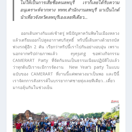
ไม่ให้เป็นการเสียชื่อคนลพบุรี เราก็เลยได้รับความ
อนุเคราะห์จากทาง ททท.สำนักงานลพบุรี มาเป็นไกด์
นำเที่ยวจังหวัดลพบุรีเองเลยทีเดียว…
ออกเดินทางกันแต่เช้าตรู่ หนีปัญหาควันพิษในเมืองหลวง
แล้วเตรียมออกไปสูดอากาศบริสุทธิ์ ทริปนี้เดินทางด้วยรถบัส
พ่วงรถตู้อีก 2 คัน เรียกว่าทริปนี้เราไปกันอย่างอบอุ่น เพราะ
นอกจากทริปถ่ายภาพแล้ว eyejung ขอพ่วงกิจกรรม
CAMERART Party ที่จัดกันจนเป็นธรรมเนียมปฏิบัติไปแล้ว
ว่าทุกต้นปีเราจะมีการจัดงาน New Year’s party ในแบบ
ฉบับของ CAMERART ที่งานนี้แค่พกดวงมาเป็นพอ และปีนี้
เราจัดกการสังสรรค์ในบรรยากาศชายทุ่งเลยทีเดียว…เดี๋ยว
มารอลุ้นกันในช่วงเย็น