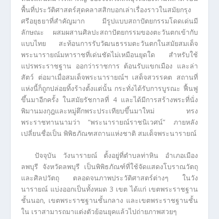
พื้นที่ประวัติศาสตร์สุดคลาสสิกบอกเล่าเรื่องราวในสมัยกรุง
ศรีอยุธยาที่สำคัญมาก มีรูปแบบสถาปัตยกรรมโดดเด่นมี
ลักษณะ ผสมผสานศิลปะสถาปัตยกรรมของตะวันตกเข้ากับ
แบบไทย สะท้อนการรับวัฒนธรรมตะวันตกในสมัยสมเด็จ
พระนารายณ์มหาราชที่เด่นชัดไม่เหมือนยุดใด สำหรับใช้
แปรพระราชฐาน ออกว่าราชการ ต้อนรับแขกเมือง และล่า
สัตว์ ต่อมาเมื่อสมเด็จพระนารายณ์ฯ เสด็จสวรรคต สถานที่
แห่งนี้ก็ถูกปล่อยทิ้งร้างตั้งแต่นั้น กระทั่งได้รับการบูรณะ ฟื้นฟู
ขึ้นมาอีกครั้ง ในสมัยรัชกาลที่ 4 และได้มีการสร้างพระที่นั่ง
พิมานมงกุฎและหมู่ตึกพระประเทียบขึ้นมาใหม่ ทรง
พระราชทานนามว่า “พระนารายณ์ราชนิเวศน์” ภายหลัง
เปลี่ยนชื่อเป็น พิพิธภัณฑสถานแห่งชาติ สมเด็จพระนารายณ์
ปัจจุบัน วังนารายณ์ ตั้งอยู่ที่ตำบลท่าหิน อำเภอเมือง
ลพบุรี จังหวัดลพบุรี เป็นพิพิธภัณฑ์ที่ใช้จัดแสดงโบราณวัตถุ
และศิลปวัตถุ ตลอดจนภาพประวัติศาสตร์ต่างๆ ในวัง
นารายณ์ แบ่งออกเป็นทั้งหมด 3 เขต ได้แก่ เขตพระราชฐาน
ชั้นนอก, เขตพระราชฐานชั้นกลาง และเขตพระราชฐานชั้น
ใน เราสามารถมาแต่งตัวย้อนยุคแล้วไปถ่ายภาพสวยๆ