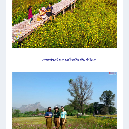
ภาพถ่ายโดย เตโชทัย พันธ์น้อย