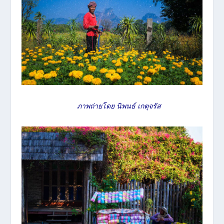
ภาพถ่ายโดย นิพนธ์ เกตุจรัส