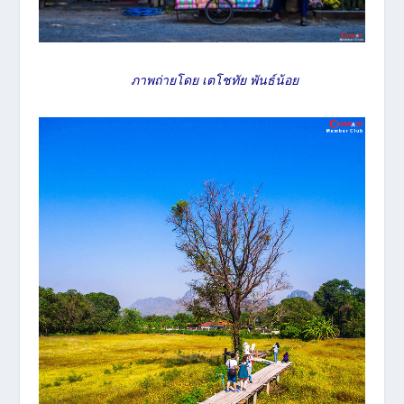
ภาพถ่ายโดย เตโชทัย พันธ์น้อย