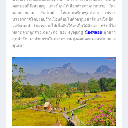
คอสมอสก็ยังสวยอยู่ และมีมุมให้เลือกถ่ายภาพมากมาย ใคร
ชอบถ่ายภาพ Portrait ให้แบบเตรียมชุดสวยๆ เพราะ
บรรยากาศโดยรอบร้านโอบล้อมไปด้วยขุนเขาจีนแลเป็นอีก
จุดที่แนะนำว่าควรแวะไปเช็คอินให้คนอื่นได้อิจฉา ทริปนี้ไม่
พลาดลากลูกสาวเฉพาะกิจ ของ eyejung
น้องพลอย
ลูกสาว
สุดน่ารัก มาถ่ายภาพในบรรยากาศทุ่งดอกคอสมอสทามกลาง
ขุนเขา