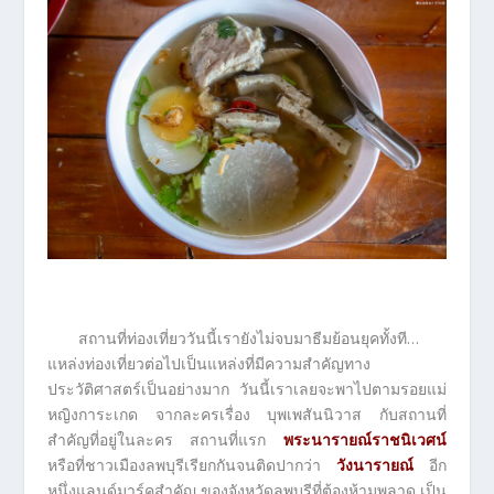
สถานที่ท่องเที่ยววันนี้เรายังไม่จบมาธีมย้อนยุคทั้งที…
แหล่งท่องเที่ยวต่อไปเป็นแหล่งที่มีความสำคัญทาง
ประวัติศาสตร์เป็นอย่างมาก วันนี้เราเลยจะพาไปตามรอยแม่
หญิงการะเกด จากละครเรื่อง บุพเพสันนิวาส กับสถานที่
สำคัญที่อยู่ในละคร สถานที่แรก
พระนารายณ์ราชนิเวศน์
หรือที่ชาวเมืองลพบุรีเรียกกันจนติดปากว่า
วังนารายณ์
อีก
หนึ่งแลนด์มาร์คสำคัญ ของจังหวัดลพบุรีที่ต้องห้ามพลาด เป็น