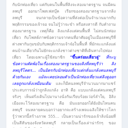
กับนักท่องเที่ยว แต่กับคนในพื้นที่ลิงจะสองมาตรฐาน จนมีคน
ลพบุรี ออกมาโพสเฟสบุ๊ค เรียกของสองมาตรฐานจากลิง
ลพบุรี จนกลายเป็นข้อความที่ส่งต่อเป็นจำนวนมากกับ
พฤติกรรมของเจ้าจอ จนไม่รู้ว่าจะขำ หรือสงสารดี กับคำถาม
สองมาตรฐาน เหตุก็คือ ลิงแกล้งแต่คนพื้นที่ ไม่สนนักท่อง
เที่ยว กับโพสต์ภาพข้อความจากคนที่อาศัยอยู่ในเมืองลพบุรีที่
ต่างพากันกุมขมับกับพฤติกรรมเจ้าจ๋อในพื้นที่ ที่มักจะแกล้งแต่
คนบ้านเดียวกันไม่ยักจะแกล้งชาวต่างชาติที่เดินทางไปท่อง
เที่ยว โดยเฉพาะผู้ใช้สมาชิก
“ขึ้นคร่อมเสี่ยวลู่”
ที่ระบุ
ข้อความตัดพ้อในเรื่องสองมาตรฐานของลิงที่ลพบุรีว่า ลิง
ลพบุรีโคตร…. เป็นมิตรกับนักท่องเที่ยวแต่กลั่นแกล้งคนลพบุรี
ด้วยกันเอง แม้จะเคยปลอมตัวเป็นนักท่องเที่ยวแต่ลิงดูออก
เลยถูกแกล้งเหมือนเดิม
และก็มีคนลพบุรีจำนวนมากมาแชร์
ประสบการณ์ว่าถูกลิงแกล้ง อาทิ คือ แบบแกล้งแต่คนลพบุรี
จริงๆ เห็นฝรั่งเดินไปมานางนั่งกันเรียบร้อยเว่อร์ลำใย, อิลิง
เมืองละโว้สองมาตรฐาน คือ มันแยกออกได้ยังอันไหนคน
ลพบุรี จนหลายคนบอกว่าอยากจะสร้างเพจแฉลิงให้ชาวโลก
รู้ว่าพวกนี้สร้างภาพ 555…. เป็นความน่ารักของเจ้าลิงน้อยที่
เป็นสีสันของจังหวัดลพบุรี กลายเป็นเรื่องเล่าน่ารักๆ ของ