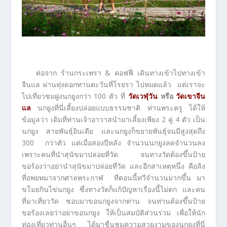
ต่อจาก ร้านกระเพรา & คอฟฟี่ เดินทางเข้าไปทางเข้า
จีนแล ผ่านทุ่งดอกทานตะวันที่โรยรา ไปหมดแล้ว แต่เราจะ
ไปเที่ยวชมฝูงนกยูงกว่า 100 ตัว ที่
วัดเวฬุวัน
หรือ
วัดเขาจีน
แล
นกยูงที่นี่เลี้ยงปล่อยแบบธรรมชาติ ท่านพระครู ได้ให้
ข้อมูลว่า เดิมที่ท่านเจ้าอาวาสนำมาเลี้ยงเพียง 2 คู่ 4 ตัว เป็น
นกยูง สายพันธุ์อินเดีย และนกยูงก็ขยายพันธุ์จนมีสูงสุดถึง
300 กว่าตัว แต่เมื่อสองปีหลัง จำนวนนกยูงลดจำนวนลง
เพราะคนที่นำสุนัขมาปล่อยที่วัด จนทางวัดต้องขึ้นป้าย
ขอร้องว่าอย่านำสุนัขมาปล่อยที่วัด และอีกสาเหตุหนึ่ง คือลิง
ที่อพยพมาจากศาลพระกาฬ ที่ตอนนี้ทวีจำนวนมากขึ้น มา
ขโมยกินไข่นกยูง ซึ่งทางวัดก็แก้ปัญหาเรื่องนี้ไม่ตก และคน
ที่มาเที่ยววัด ชอบมาขอนกยูงจากท่าน จนท่านต้องขึ้นป้าย
ขอร้องเลยว่าอย่าขอนกยูง ให้เป็นสมบัติส่วนร่วม เพื่อให้นัก
ท่องเที่ยวท่านอื่นๆ ได้มาชื่นชมความสวยงามของนกยูงที่นี่