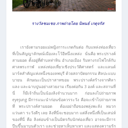
รางวัลชมเชย ภาพถ่ายโดย นิพนธ์ เกตุจรัส
เรายังตามรอยแม่หญิงการะเกดกันต่อ กับแหล่งท่องเที่ยว
ที่เป็นสัญญาลักษณ์เมืองละโว้อีหนึ่งแหล่ง นั่นคือ พระปรางค์
สามยอด ตั้งอยู่ที่ตำบลท่าหิน อำเภอเมือง ริมทางรถไฟใกล้กับ
ศาลพระกาฬ แหล่งท่องเที่ยวเชิงประวัติศาสตร์ และแลนด์
มาร์คสำคัญแห่งหนึ่งของลพบุรี ด้วยสถาปัตยกรรม ศิลปะแบบ
บายน ลักษณะเป็นปราสาทขอม พระปรางค์สร้างจากศิลา
แลง และฉาบปูนอย่างสวยงาม เรียงต่อกัน 3 องค์ และสถานที่
นี่ ก็มีเจ้าถิ่นเป็นน้องลิงจำนวนมาก ก่อนลงไปถ่ายภาพ
eyejung มีการแนะนำก่อนข้อควรระวัง คือจะเข้าไปถ่ายภาพ
ที่ พระปรางค์สามยอด ต้องอย่าถือของพลุ่งพะลัง หมวก
แว่นตา ระวังดีๆ เลย ลิงที่นี่จะชอบมาก แต่สิ่งหนึ่งที่เป็นเสน่ห์
ของที่นี่ คือ ลิงค่อนข้างเป็นมิตรกับนักท่องเที่ยว อาจจะมีการ
ปีนขึ้นมาบนตัวเรา และช่วยหาเห็บหาเหา และแสดงความรัก