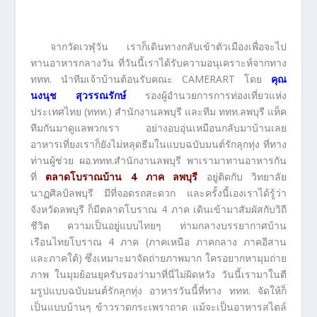
จากวัดเวฬุวัน เราก็เดินทางกลับเข้าตัวเมืองเพื่อจะไป
ทานอาหารกลางวัน ที่วันนี้เราได้รับความอนุเคราะห์จากทาง
ททท. นำทีมเจ้าบ้านต้อนรับคณะ CAMERART โดย
คุณ
นงนุช สุวรรณรักษ์
รองผู้อำนวยการการท่องเที่ยวแห่ง
ประเทศไทย (ททท.) สำนักงานลพบุรี และทีม ททท.ลพบุรี แท็ค
ทีมกันมาดูแลพวกเรา อย่างอบอุ่นเหมือนกลับมาบ้านเลย
อาหารเที่ยงเราก็ยังไม่หลุดธีมในแบบฉบับมนต์รักลุกทุ่ง ที่ทาง
ท่านผู้ช่วย ผอ.ททท.สำนักงานลพบุรี พาเรามาทานอาหารกัน
ที่
ตลาดโบราณบ้าน 4 ภาค ลพบุรี
อยู่ติดกับ วิทยาลัย
นาฏศิลป์ลพบุรี มีที่จอดรถสะดวก และครั้งนี้เองเราได้รู้ว่า
จังหวัดลพบุรี ก็มีตลาดโบราณ 4 ภาค เดินเข้ามาสัมผัสกับวิถี
ชีวิต ความเป็นอยู่แบบไทยๆ ท่ามกลางบรรยากาศบ้าน
เรือนไทยโบราณ 4 ภาค (ภาคเหนือ ภาคกลาง ภาคอีสาน
และภาคใต้) ซึ่งเหมาะมาจัดถ่ายภาพมาก ใครอยากหามุมถ่าย
ภาพ ในมุมย้อนยุครับรองว่ามาที่นี่ไม่ผิดหวัง วันนี้เรามาในตี
มรูปแบบฉบับมนต์รักลุกทุ่ง อาหารวันนี้ที่ทาง ททท. จัดให้ก็
เป็นแบบบ้านๆ ข้าวราดกระเพราถาด แม้จะเป็นอาหารสไตล์