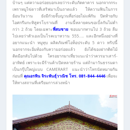
บ้านๆ แต่ความอร่อยบอกเลยว่าระดับภัตตาคาร นอกจากกระ
เพราหมูไข่ดาวที่เสริฟมาเป็นถาดแล้ว ให้ความฟินในการ
ย้อนวันวาน ยังมีก๋วยจั๊บญวนที่อร่อยไม่แพ้กัน ปิดท้ายกับ
ไอศกรีมกะทิสูตรโบราณที่ งานนี้หลายคนขอเบิ้ลกันไม่ต่ำ
กว่า 2 ถ้วย โดยเฉพาะ
พี่สมชาย
ชอบมากทานไป 3 ถ้วย ลืม
ไปเลยว่าตัวเองเป็นโรคเบาหวาน 555….. และอีกหนึ่งอย่างที่
อยากแนะนำ หมูทุบ ผลิตภัณฑ์โอท็อประดับ 5 ดาว ทริปนี้
นอกจากจะอิ่มท้องกับความอร่อยแล้ว ยังได้ของฝากติดไม้
ติดมือกลับไปด้วย ใครอยากมาเที่ยวแนะนำว่าควรมาเสาร์-
อาทิตย์ เพราะจะมีร้านค้าเปิดหลายร้าน แต่ถ้ามาวันธรรมดา
เป็นกรุ๊ปใหญ่แบบ CAMERART แนะนำว่าโทรนัดหมายกัน
ก่อนที่
คุณอรพิน จิระพันธุ์วาณิช โทร. 081-844-4446
เพื่อจะ
ให้ทางสถานที่เตรียมการล่วงหน้า