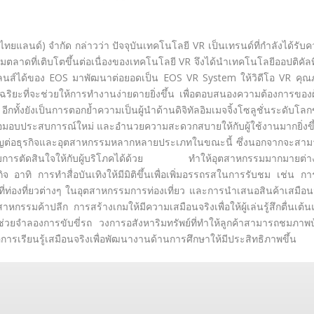
(ไทยแลนด์) จำกัด กล่าวว่า ปัจจุบันเทคโนโลยี VR เป็นเทรนด์ที่กำลังได้รับ
ลาดที่เติบโตขึ้นต่อเนื่องของเทคโนโลยี VR จึงได้นำเทคโนโลยีออปติคัลที
ลนส์ได้ของ EOS มาพัฒนาต่อยอดเป็น EOS VR System ให้วิดีโอ VR คุ
ริยะที่จะช่วยให้การทำงานง่ายดายยิ่งขึ้น เพื่อตอบสนองความต้องการของผู
กทั้งยังเป็นการตอกย้ำความเป็นผู้นำด้านดิจิทัลอิมเมจจิ้งโซลูชั่นระดับโล
พื่อมอบประสบการณ์ใหม่ และอำนวยความสะดวกสบายให้กับผู้ใช้งานมากยิ่งขึ
คัญต่อธุรกิจและอุตสาหกรรมหลากหลายประเภทในขณะนี้ ซึ่งนอกจากจะสา
ระกอบการตัดสินใจให้กับผู้บริโภคได้ด้วย ทำให้อุตสาหกรรมมากมายต่
 อาทิ การทำสื่อบันเทิงให้มีมิติขึ้นเพื่อเพิ่มอรรถรสในการรับชม เช่น กา
ท่องที่ยวต่างๆ ในอุตสาหกรรมการท่องเที่ยว และการนำเสนอสินค้าเสมือน
าหกรรมค้าปลีก การสร้างเกมให้มีความเสมือนจริงเพื่อให้ผู้เล่นรู้สึกตื่นเต้
่ช่วยจำลองการขับขี่รถ วงการอสังหาริมทรัพย์ที่ทำให้ลูกค้าสามารถชมภาพ
ารเรียนรู้เสมือนจริงเพื่อพัฒนางานด้านการศึกษาให้มีประสิทธิภาพขึ้น