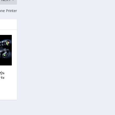
one Printer
ุ่น
าระ