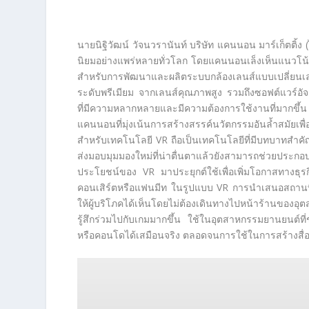
นายนิฐิวัฒน์ วัจนวรานันท์ บริษัท แคนนอน มาร์เก็ตติ้ง 
นิยมอย่างแพร่หลายทั่วโลก โดยแคนนอนเล็งเห็นแนวโน้มต
สำหรับการพัฒนาและผลิตระบบกล้องเลนส์แบบเปลี่ยนเ
ระดับพรีเมียม จากเลนส์คุณภาพสูง รวมถึงซอฟต์แวร์อัจฉ
ที่มีความหลากหลายและมีความต้องการใช้งานที่มากขึ้น อี
แคนนอนที่มุ่งเน้นการสร้างสรรค์นวัตกรรมอันล้ำสมัยเ
สำหรับเทคโนโลยี VR ถือเป็นเทคโนโลยีที่มีบทบาทสำ
ส่งมอบมุมมองใหม่ที่น่าตื่นตาแล้วยังสามารถช่วยป
ประโยชน์ของ VR มาประยุกต์ใช้เพื่อเพิ่มโอกาสทางธุรกิจ
คอนเสิร์ตหรือแฟนมีท ในรูปแบบ VR การนำเสนอสถานที่
ให้ผู้บริโภคได้เห็นโดยไม่ต้องเดินทางไปหน้าร้านของอุตส
รู้สึกร่วมไปกับเกมมากขึ้น ใช้ในอุตสาหกรรมยานยนต์ที
หรือคอนโดได้เสมือนจริง ตลอดจนการใช้ในการสร้างสื่อก