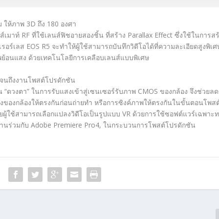
ียม ให้ภาพ 3D ถึง 180 องศา
เมาท์ RF ที่ใช้เลนส์ฟิชอายสองชิ้น ที่สร้าง Parallax Effect ซึ่งใช้ในการสร
เรอร์เลส EOS R5 จะทำให้ผู้ใช้สามารถบันทึกวิดีโอได้ที่ความละเอียดสูงพิเศ
็นภาพย้อนแสง ด้วยเทคโนโลยีการเคลือบเลนส์แบบพิเศษ
ปจนถึงงานโพสต์โปรดักชัน
น “ดวงตา” ในการรับแสงเข้าสู่เซนเซอร์รับภาพ CMOS ของกล้อง จึงช่วยลดข
ของกล้องให้ตรงกันก่อนถ่ายทำ หรือการซิงค์ภาพให้ตรงกันในขั้นตอนโพสต
ยผู้ใช้สามารถเลือกแปลงวิดีโอเป็นรูปแบบ VR ด้วยการใช้ซอฟต์แวร์เฉพาะ
ใช้งานร่วมกับ Adobe Premiere Pro4, ในกระบวนการโพสต์โปรดักชัน