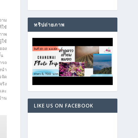
ความ
ทริปถ่ายภาพ
่ใช้
ณภาพ
้ใช้
กของ
้น
มารถ
างนำ
รจัด
จริง
นและ
บ้าน
LIKE US ON FACEBOOK