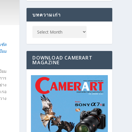
บทความเก่า
มชัด
มียม
DOWNLOAD CAMERART
MAGAZINE
มียม
นการ
ย่าง
ิเรอ
มวาง