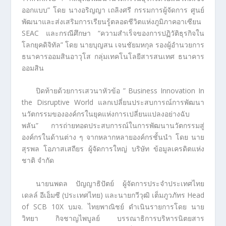
ออกแบบ” โดย นางอริญญา เถลิงศรี กรรมการผู้จัดการ ศูนย์
พัฒนาและส่งเสริมการเรียนรู้ตลอดชีวิตแห่งภูมิภาคอาเซียน
SEAC และกรณีศึกษา “ความสำเร็จของการปฏิวัติธุรกิจใน
โลกยุคดิจิทัล” โดย นายบุญสน เจนชัยมหกุล รองผู้อำนวยการ
ธนาคารออมสินอาวุโส กลุ่มเทคโนโลยีสารสนเทศ ธนาคาร
ออมสิน
ปิดท้ายด้วยการเสวนาหัวข้อ ” Business Innovation In
the Disruptive World แลกเปลี่ยนประสบการณ์การพัฒนา
นวัตกรรมขององค์กรในยุคแห่งการเปลี่ยนแปลงอย่างฉับ
พลัน” การถ่ายทอดประสบการณ์ในการพัฒนานวัตกรรมสู่
องค์กรในด้านต่าง ๆ จากหลากหลายองค์กรชั้นนำ โดย นาย
สุรพล โอภาสเสถียร ผู้จัดการใหญ่ บริษัท ข้อมูลเครดิตแห่ง
ชาติ จำกัด
นายนพดล ปัญญาธิปัตย์ ผู้จัดการประจำประเทศไทย
เดลล์ อีเอ็มซี (ประเทศไทย) และนายกวีวุฒิ เต็มภูวภัทร Head
of SCB 10X บมจ. ไทยพาณิชย์ ดำเนินรายการโดย นาย
วิทยา กิจชาญไพบูลย์ บรรณาธิการบริหารนิตยสาร