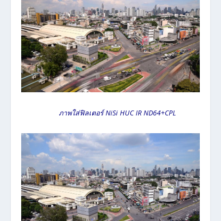
ภาพใส่ฟิลเตอร์ NiSi HUC IR ND64+CPL