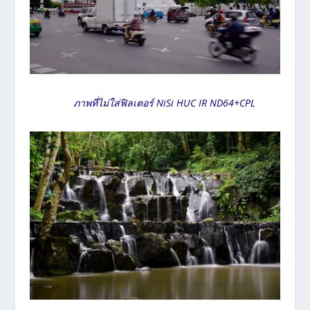
ภาพที่ไม่ใส่ฟิลเตอร์ NiSi HUC IR ND64+CPL