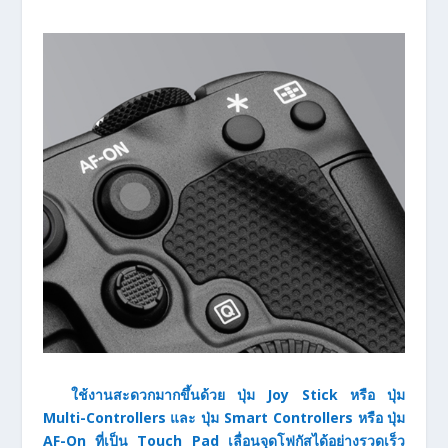
ใช้งานสะดวกมากขึ้นด้วย ปุ่ม Joy Stick หรือ ปุ่ม
Multi-Controllers และ ปุ่ม Smart Controllers หรือ ปุ่ม
AF-On ที่เป็น Touch Pad เลื่อนจุดโฟกัสได้อย่างรวดเร็ว