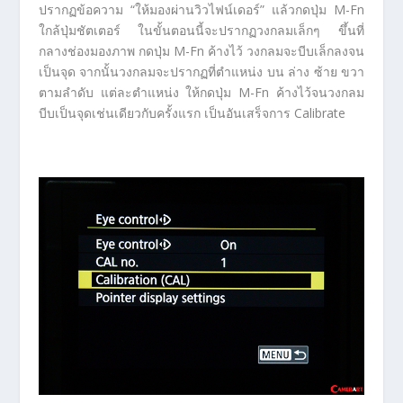
ปรากฏข้อความ “ให้มองผ่านวิวไฟน์เดอร์” แล้วกดปุ่ม M-Fn
ใกล้ปุ่มชัตเตอร์ ในขั้นตอนนี้จะปรากฏวงกลมเล็กๆ ขึ้นที่
กลางช่องมองภาพ กดปุ่ม M-Fn ค้างไว้ วงกลมจะบีบเล็กลงจน
เป็นจุด จากนั้นวงกลมจะปรากฏที่ตำแหน่ง บน ล่าง ซ้าย ขวา
ตามลำดับ แต่ละตำแหน่ง ให้กดปุ่ม M-Fn ค้างไว้จนวงกลม
บีบเป็นจุดเช่นเดียวกับครั้งแรก เป็นอันเสร็จการ Calibrate