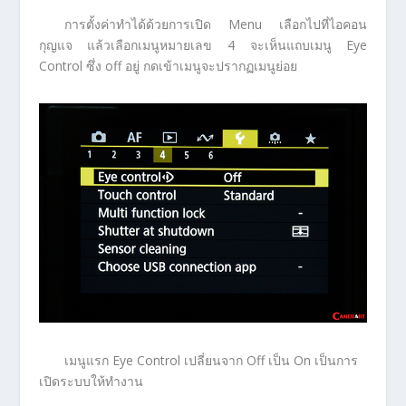
การตั้งค่าทำได้ด้วยการเปิด Menu เลือกไปที่ไอคอน
กุญแจ แล้วเลือกเมนูหมายเลข 4 จะเห็นแถบเมนู Eye
Control ซึ่ง off อยู่ กดเข้าเมนูจะปรากฏเมนูย่อย
เมนูแรก Eye Control เปลี่ยนจาก Off เป็น On เป็นการ
เปิดระบบให้ทำงาน