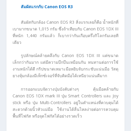
สัมผัสแรกกับ Canon EOS R3
สัมผัสกับกล้อง Canon EOS R3 สิ่งแรกเลยก็คือ น้ำหนักที่
เบามากขนาด 1,015 กรัม ซึ่งถ้าเทียบกับ Canon EOS 1DX III
ที่หนัก 1,440 กรัมแล้ว ก็เบากว่ากันเกือบครึ่งกิโลกรัมเลยที
เดียว
รูปลักษณ์คล้ายคลึงกับ Canon EOS 1DX III แต่ขนาด
เล็กกว่ากันมาก แต่มีความบึกบึนเหมือนกัน ทนทานต่อการใช้
งานหนักได้ดี กริปขนาดเหมาะมือหยิบจับกระชับแน่นมือ วัสดุ
ยางหุ้มกล้องมีเท็กซ์เจอร์ที่จับติดมือได้เหนียวแน่นดีมาก
การออกแบบจัดวางปุ่มบังคับต่างๆ คุ้นมือคล้ายกับ
Canon EOS 1DX mark III ปุ่ม Smart Controllers และ Joy
stick หรือ ปุ่ม Multi-Controllers อยู่ในตำแหน่งที่ควบคุมได้
สะดวกด้วยนิ้วหัวแม่มือ ใช้งานได้ลื่นไหลง่ายต่อการควบคุม
พื้นที่โฟกัส หรือจุดโฟกัสได้อย่างรวดเร็ว