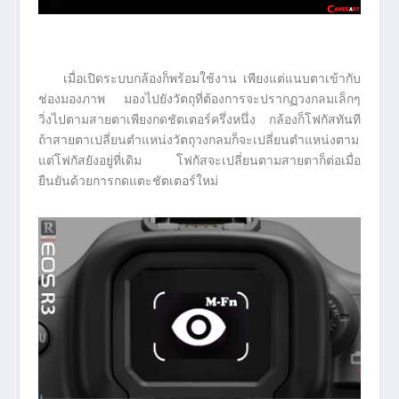
เมื่อเปิดระบบกล้องก็พร้อมใช้งาน เพียงแต่แนบตาเข้ากับ
ช่องมองภาพ มองไปยังวัตถุที่ต้องการจะปรากฏวงกลมเล็กๆ
วิ่งไปตามสายตาเพียงกดชัตเตอร์ครึ่งหนึ่ง กล้องก็โฟกัสทันที
ถ้าสายตาเปลี่ยนตำแหน่งวัตถุวงกลมก็จะเปลี่ยนตำแหน่งตาม
แต่โฟกัสยังอยู่ที่เดิม โฟกัสจะเปลี่ยนตามสายตาก็ต่อเมื่อ
ยืนยันด้วยการกดแตะชัตเตอร์ใหม่