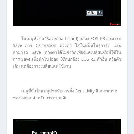
ในเมนูหัวข้อ “Save/load (card) กล้อง EOS R3 สามารถ
Save การ Calibration ดวงตา ใส่ในแม็มโมรี่การ์ด และ
สามารถ Save ดวงตาได้ไม่จำกัดเพียงแค่เปลี่ยนชื่อที่ใช้ใน
การ Save เพื่อนำไป load ใช้กับกล้อง EOS R3 ตัวอื่น หรือตัว
เดิม แต่ต้องการเปลี่ยนคนใช้งาน
เมนูที่สี่ เป็นเมนูสำหรับการตั้ง Sensitivity สีและขนาด
ของวงกลมสำหรับการตรวจจับ