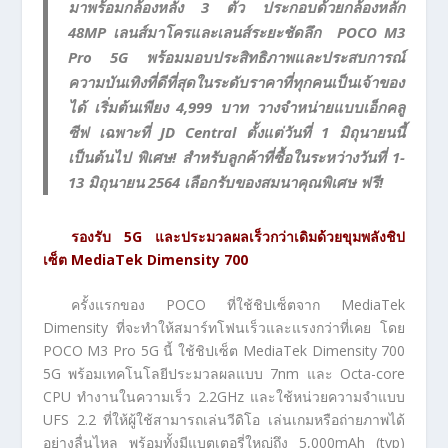
มาพร้อมกล้องหลัง 3 ตัว ประกอบด้วยกล้องหลัก
48MP เลนส์มาโครและเลนส์ระยะชัดลึก POCO M3
Pro 5G พร้อมมอบประสิทธิภาพและประสบการณ์
ความบันเทิงที่ดีที่สุดในระดับราคาที่ทุกคนเป็นเจ้าของ
ได้ เริ่มต้นเพียง 4,999 บาท วางจำหน่ายแบบเอ็กคลู
ซีฟ เฉพาะที่ JD Central ตั้งแต่วันที่ 1 มิถุนายนนี้
เป็นต้นไป พิเศษ! สำหรับลูกค้าที่ซื้อในระหว่างวันที่ 1-
13 มิถุนายน 2564 เลือกรับของสมนาคุณพิเศษ ฟรี!
รองรับ
5G
และประมวลผลเร็วกว่าเดิมด้วยขุมพลังชิป
เซ็ต
MediaTek Dimensity 700
ครั้งแรกของ POCO ที่ใช้ชิปเซ็ตจาก MediaTek
Dimensity ที่จะทำให้สมาร์ทโฟนเร็วและแรงกว่าที่เคย โดย
POCO M3 Pro 5G นี้ ใช้ชิปเซ็ต MediaTek Dimensity 700
5G พร้อมเทคโนโลยีประมวลผลแบบ 7nm และ Octa-core
CPU ทำงานในความเร็ว 2.2GHz และใช้หน่วยความจำแบบ
UFS 2.2 ที่ให้ผู้ใช้สามารถเล่นวีดิโอ เล่นเกมหรือถ่ายภาพได้
อย่างลื่นไหล พร้อมทั้งมีแบตเตอรี่ใหญ่ถึง 5,000mAh (typ)