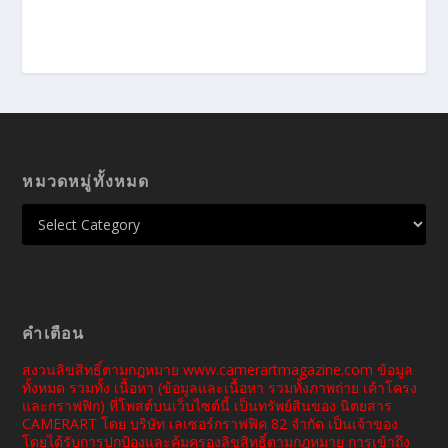
หมวดหมู่ทั้งหมด
คำเตือน
สงวนลิขสิทธิ์ตามกฎหมาย www.camerartmagazine.com ข้อมูล
ทั้งหมด รวมทั้ง เนื้อหา (ข้อมูลและเนื้อหา รวมทั้งภาพถ่าย เค้าโครง
และกราฟฟิก) ที่โพสต์บนเว็บไซต์นี้ เป็นทรัพย์สินของ นิตยสาร
CAMERART โดย บริษัท เลเซอร์กราฟฟิค 82 จำกัด เป็นเจ้าของ
โดยได้รับการปกป้องและคุ้มครองลิขสิทธิ์ตามกฎหมาย การเข้าถึง