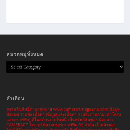
หมวดหมู่ทั้งหมด
คำเตือน
สงวนลิขสิทธิ์ตามกฎหมาย www.camerartmagazine.com ข้อมูล
ทั้งหมด รวมทั้ง เนื้อหา (ข้อมูลและเนื้อหา รวมทั้งภาพถ่าย เค้าโครง
และกราฟฟิก) ที่โพสต์บนเว็บไซต์นี้ เป็นทรัพย์สินของ นิตยสาร
CAMERART โดย บริษัท เลเซอร์กราฟฟิค 82 จำกัด เป็นเจ้าของ
โดยได้รับการปกป้องและคุ้มครองลิขสิทธิ์ตามกฎหมาย การเข้าถึง