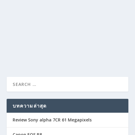
MASTER OF LIGHT METERING_CHAPTER 6
by
admin
|
Jul 15, 2017
|
Master of Light Metering
|
0
|
เราสามารถทดสอบหาช่วงการรับแสงของกล้องที่ใช้ว่ามี
ช่วงการรับแสงกว้างเท่าไร โดย……
READ MORE
บทความล่าสุด
Review Sony alpha 7CR 61 Megapixels
Canon EOS R8