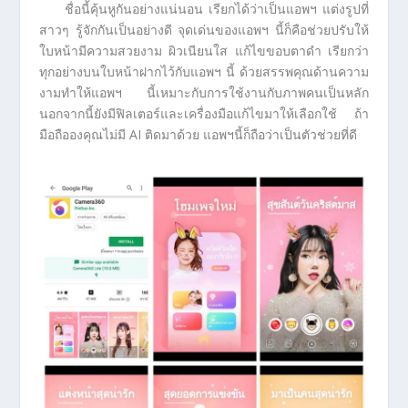
ชื่อนี้คุ้นหูกันอย่างแน่นอน เรียกได้ว่าเป็นแอพฯ แต่งรูปที่
สาวๆ รู้จักกันเป็นอย่างดี จุดเด่นของแอพฯ นี้ก็คือช่วยปรับให้
ใบหน้ามีความสวยงาม ผิวเนียนใส แก้ไขขอบตาดำ เรียกว่า
ทุกอย่างบนใบหน้าฝากไว้กับแอพฯ นี้ ด้วยสรรพคุณด้านความ
งามทำให้แอพฯ นี้เหมาะกับการใช้งานกับภาพคนเป็นหลัก
นอกจากนี้ยังมีฟิลเตอร์และเครื่องมือแก้ไขมาให้เลือกใช้ ถ้า
มือถือองคุณไม่มี AI ติดมาด้วย แอพฯนี้ก็ถือว่าเป็นตัวช่วยที่ดี