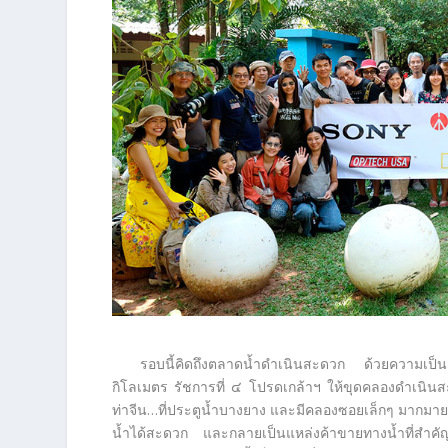
รอบนี้คิดถึงตลาดน้ำดำเนินสะดวก ด้วยความเป็นสถ
กิโลเมตร รัชการที่ ๔ โปรดเกล้าฯ ให้ขุดคลองดำเนินส
ท่าจีน…ที่ประตูน้ำบางยาง และมีคลองซอยเล็กๆ มากม
น้ำได้สะดวก และกลายเป็นแหล่งค้าขายทางน้ำที่สำคั