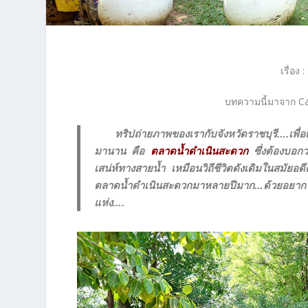
เรื่อง :
บทความนี้มาจาก C
ทริปถ่ายภาพของเรากับจังหวัดราชบุรี….เพื
มานาน คือ
ตลาดน้ำดำเนินสะดวก
ซึ่งต้องบอกว
เสน่ห์ทางสายน้ำ เหมือนวิถีชีวิตดังเดิมในสมั
ตลาดน้ำดำเนินสะดวกมาหลายปีมาก…ด้วยอยากให้ส
แห่ง….