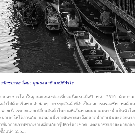
รางวัลชมเชย โดย : คุณธงชาติ สมบัติกำไร
สายตาชาวโลกในฐานะแหล่งท่องเที่ยวครั้งแรกเมื่อปี พ.ศ. 2510 ด้วยภาพ
ไปด้วยเรือพายลำย่อมๆ บรรทุกสินค้าที่จำเป็นต่อการครองชีพ พ่อค้าแม
ายเรือเร่ขายแลกเปลี่ยนสินค้าในยามที่เส้นทางคมนาคมทางน้ำเป็นหัวใจ
ะมาเล่าให้ได้อ่านกัน แต่ตอนนี้เราเดินทางมาถึงตลาดน้ำดำเนินสะดวกหา
าที่มาถ่ายภาพพวกเราเหมือนกับกรุ๊ปทัวร์ต่างชาติ แต่สมาชิกเราสะพายกล้
ซื้อแน่ๆ 555….