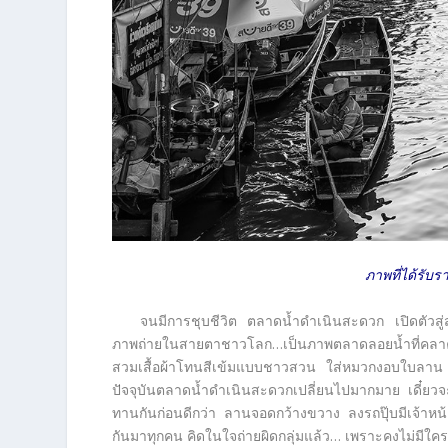
ภาพที่ได้รับ
จนมีการชุบชีวิต ตลาดน้ำดำเนินสะดวก เปิดตัวสู่
ภาพถ่ายในสายตาชาวโลก…เป็นภาพตลาดลอยน้ำที่คลาคล่ำ
สวมเสื้อผ้าโทนสีเข้มแบบชาวสวน ใส่หมวกงอบใบลาน พ
ปัจจุบันตลาดน้ำดำเนินสะดวกเปลี่ยนไปมากมาย เดี๋ยวจ
ทานกันก่อนดีกว่า ลานจอดกว้างขวาง ลงรถปุ๊บมีเจ้าหน้
กันมาทุกคน คิดในใจถ่ายผิดกลุ่มแล้ว… เพราะคงไม่มีใคร