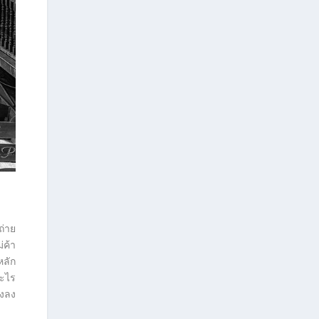
ถ่าย
่ค้า
หลัก
อะไร
องลง