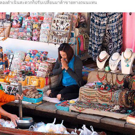
คลองดำเนินสะดวกก็ปรับเปลี่ยนมาค้าขายทางถนนแทน