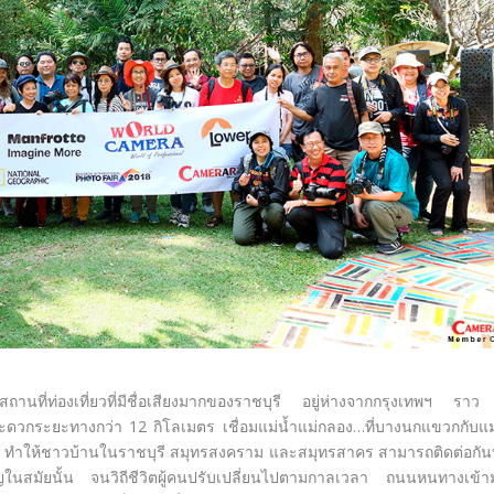
านที่ท่องเที่ยวที่มีชื่อเสียงมากของราชบุรี อยู่ห่างจากกรุงเทพฯ รา
ะดวกระยะทางกว่า 12 กิโลเมตร เชื่อมแม่น้ำแม่กลอง…ที่บางนกแขวกกับแม
าย ทำให้ชาวบ้านในราชบุรี สมุทรสงคราม และสมุทรสาคร สามารถติดต่อกั
ญในสมัยนั้น จนวิถีชีวิตผู้คนปรับเปลี่ยนไปตามกาลเวลา ถนนหนทางเข้า