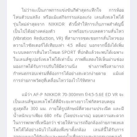
ไม่ว่าจะเป็นภาพการแข่งขันกีฬาสุดระทึกใจ การห้อย
โหนตัวบนสลิง หรือแม้แต่กิจกรรมล่องแก่ง เลนส์เทเลโฟโต้
รุ่นใหม่ล่าสุดจาก NIKKOR ตัวนี้ทำให้การเก็บภาพสำคํญนี้
เป็นไปได้อย่างคล่องตัว มาพร้อมระบบลดความสั่นไหว
(Vibration Reduction, VR) ที่สามารถชดเชยการสั่นไหวของ
ความไวชัตเตอร์ได้เทียบเท่า 4.5 สต็อป นอกจากนี้ยังได้เพิ่ม
ระบบลดการสั่นไหวโหมด SPORT ที่ปกติแล้วจะพบได้เฉพาะ
ในเลนส์ซูเปอร์เทเลโฟโต้เท่านั้น ภาพที่แสดงให้เห็นผ่านช่อง
มองภาพได้รับการปรับให้มีความนิ่ง ช่างภาพจึงสามารถ
กำหนดกรอบเฟรมที่ต้องการได้อย่างสะดวกง่ายดาย แม้แต่
การถ่ายภาพวัตถุที่เคลื่อนไหวว่องไวไร้ทิศทาง
แม้ว่า AF-P NIKKOR 70-300mm f/4.5-5.6E ED VR จะ
เป็นเลนส์ซูมเทเลโฟโต้ที่มีระยะทางยาวโฟกัสครอบคลุม
สูงสุดถึง 300 มม. ภายใต้รูปลักษณ์ที่สวยงามประณีต และมี
น้ำหนักเบาเพียง 680 กรัม (โดยประมาณ) มอบความสะดวก
ในการพกพาที่เหนือกว่า ช่วยให้สามารถถือกล้องถ่ายภาพเทเล
โฟโต้ได้อย่างฉับไวไม่ต้องพึ่งขาตั้งกล้อง เลนส์นี้ได้รับการ
ออกแบบมาให้กันฝุ่นและหยดน้ำเพื่อความสะดวกสบายของผู้