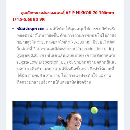
คุณลักษณะเด่นของเลนส์
AF-P NIKKOR 70-300mm
f/4.5-5.6E ED VR
ชัดแจ่มทุกระยะ
เลนส์นี้ช่วยให้คุณสนุกไปการชมกีฬาหรือ
ท่องซาฟารีได้มากยิ่งขึ้น ด้วยการถ่ายภาพเทเลโฟโต้กำลัง
ขยายสูงในระยะทางยาวโฟกัส 70-300 มม. มีระยะโฟกัส
ใกล้สุดที่ 2 เมตร และมีอัตราขยาย (reproduction ratio)
สูงสุดที่ 0.25 เท่า ชิ้นเลนส์พิเศษแบบกระจายแสงต่ำพิเศษ
(Extra-Low Dispersion, ED) จะช่วยลดความคลาดสีและ
มอบประสิทธิภาพของเลนส์ที่เหนือชั้นกว่า จึงทำให้ภาพที่
ได้มีความคมชัด สวยงาม ได้อย่างน่าประทับใจ แม้ภาพ
กิจกรรมกลางแจ้งภายใต้แสงอาทิตย์จัดจ้าน