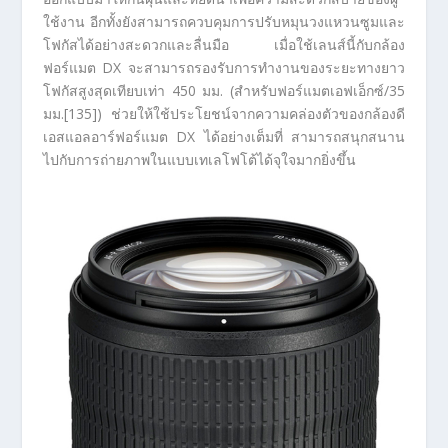
ใช้งาน อีกทั้งยังสามารถควบคุมการปรับหมุนวงแหวนซูมและ
โฟกัสได้อย่างสะดวกและลื่นมือ เมื่อใช้เลนส์นี้กับกล้อง
ฟอร์แมต DX จะสามารถรองรับการทำงานของระยะทางยาว
โฟกัสสูงสุดเทียบเท่า 450 มม. (สำหรับฟอร์แมตเอฟเอ็กซ์/35
มม.[135]) ช่วยให้ใช้ประโยชน์จากความคล่องตัวของกล้องดี
เอสแอลอาร์ฟอร์แมต DX ได้อย่างเต็มที่ สามารถสนุกสนาน
ไปกับการถ่ายภาพในแบบเทเลโฟโต้ได้จุใจมากยิ่งขึ้น