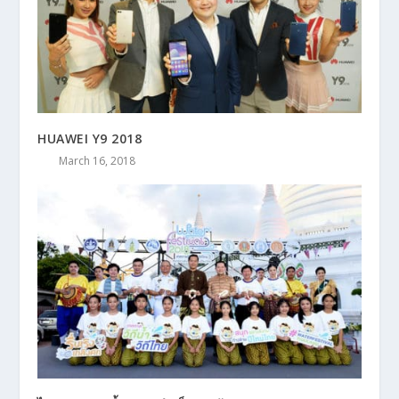
HUAWEI Y9 2018
March 16, 2018