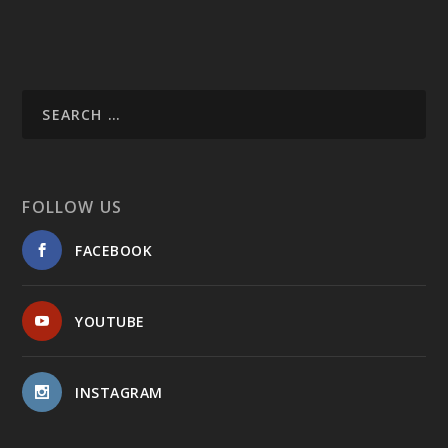
FOLLOW US
FACEBOOK
YOUTUBE
INSTAGRAM