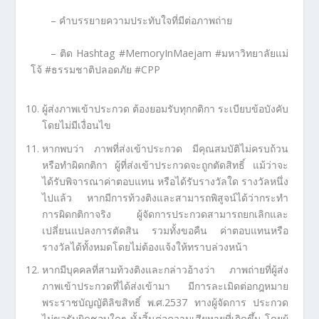
– คำบรรยายความประทับใจที่มีต่อภาพถ่าย
– ติด Hashtag #MemoryInMaejam #มหาวิทยาลัยแม่
โจ้ #ธรรมชาติปลอดภัย #CPP
ผู้ส่งภาพเข้าประกวด ต้องยอมรับทุกกติกา ระเบียบข้อบังคับ
โดยไม่มีเงื่อนไข
หากพบว่า ภาพที่ส่งเข้าประกวด มีคุณสมบัติไม่ครบถ้วน
หรือทำผิดกติกา ผู้ที่ส่งเข้าประกวดจะถูกตัดสิทธิ์ แม้ว่าจะ
ได้รับพิจารณาค่าตอบแทน หรือได้รับรางวัลใด รางวัลหนึ่ง
ไปแล้ว หากมีการท้วงติงและสามารถพิสูจน์ได้ว่ากระทำ
การผิดกติกาจริง ผู้จัดการประกวดสามารถยกเลิกและ
เปลี่ยนแปลงการตัดสิน รวมทั้งขอคืน ค่าตอบแทนหรือ
รางวัลได้ทั้งหมดโดยไม่ต้องแจ้งให้ทราบล่วงหน้า
หากมีบุคคลที่สามท้วงติงและกล่าวอ้างว่า ภาพถ่ายที่ผู้ส่ง
ภาพเข้าประกวดที่ได้ส่งเข้ามา มีการละเมิดต่อกฎหมาย
พระราชบัญญัติลิขสิทธิ์ พ.ศ.2537 ทางผู้จัดการ ประกวด
ไม่ขอรับผิดชอบใดๆ ทั้งสิ้นต่อความเสียหายที่เกิดขึ้น โดยผู้