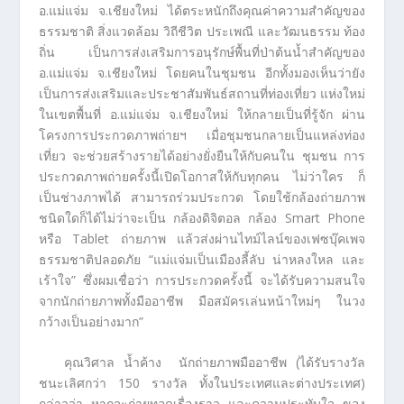
อ.แม่แจ่ม จ.เชียงใหม่ ได้ตระหนักถึงคุณค่าความสำคัญของ
ธรรมชาติ สิ่งแวดล้อม วิถีชีวิต ประเพณี และวัฒนธรรม ท้อง
ถิ่น เป็นการส่งเสริมการอนุรักษ์พื้นที่ป่าต้นน้ำสำคัญของ
อ.แม่แจ่ม จ.เชียงใหม่ โดยคนในชุมชน อีกทั้งมองเห็นว่ายัง
เป็นการส่งเสริมและประชาสัมพันธ์สถานที่ท่องเที่ยว แห่งใหม่
ในเขตพื้นที่ อ.แม่แจ่ม จ.เชียงใหม่ ให้กลายเป็นที่รู้จัก ผ่าน
โครงการประกวดภาพถ่ายฯ เมื่อชุมชนกลายเป็นแหล่งท่อง
เที่ยว จะช่วยสร้างรายได้อย่างยั่งยืนให้กับคนใน ชุมชน การ
ประกวดภาพถ่ายครั้งนี้เปิดโอกาสให้กับทุกคน ไม่ว่าใคร ก็
เป็นช่างภาพได้ สามารถร่วมประกวด โดยใช้กล้องถ่ายภาพ
ชนิดใดก็ได้ไม่ว่าจะเป็น กล้องดิจิตอล กล้อง Smart Phone
หรือ Tablet ถ่ายภาพ แล้วส่งผ่านไทม์ไลน์ของเฟซบุ๊คเพจ
ธรรมชาติปลอดภัย “แม่แจ่มเป็นเมืองลี้ลับ น่าหลงใหล และ
เร้าใจ” ซึ่งผมเชื่อว่า การประกวดครั้งนี้ จะได้รับความสนใจ
จากนักถ่ายภาพทั้งมืออาชีพ มือสมัครเล่นหน้าใหม่ๆ ในวง
กว้างเป็นอย่างมาก”
คุณวิศาล น้ำค้าง นักถ่ายภาพมืออาชีพ (ได้รับรางวัล
ชนะเลิศกว่า 150 รางวัล ทั้งในประเทศและต่างประเทศ)
กล่าวว่า หากจะถ่ายทอดเรื่องราว และความประทับใจ ของ