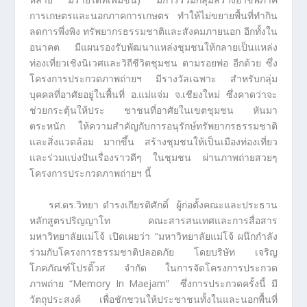
การเกษตรและนอกภาคการเกษตร ทำให้ไม่ขยายพื้นที่ทำกิน
ลดการพึ่งพิง ทรัพยากรธรรมชาติและสังคมภายนอก อีกทั้งใน
อนาคต มีแผนรองรับพัฒนาแหล่งชุมชนให้กลายเป็นแหล่ง
ท่องเที่ยวเชิงนิเวศและวิถีชีวิตชุมชน ตามรอยพ่อ อีกด้วย ซึ่ง
โครงการประกวดภาพถ่ายฯ มีรางวัลเฉพาะ สำหรับกลุ่ม
บุคคลที่อาศัยอยู่ในพื้นที่ อ.แม่แจ่ม จ.เชียงใหม่ ซึ่งคาดว่าจะ
ช่วยกระตุ้นให้ประ ชาชนที่อาศัยในเขตชุมชน หันมา
ตระหนัก ให้ความสำคัญกับการอนุรักษ์ทรัพยากรธรรมชาติ
และสิ่งแวดล้อม มากขึ้น สร้างชุมชนให้เป็นเมืองท่องเที่ยว
และร่วมแบ่งปันเรื่องราวดีๆ ในชุมชน ผ่านภาพถ่ายสวยๆ
โครงการประกวดภาพถ่ายฯ นี้
รศ.ดร.วิทยา ดํารงเกียรติศักดิ์ ผู้ก่อตั้งคณะและประธาน
หลักสูตรปริญญาโท คณะสารสนเทศและการสื่อสาร
มหาวิทยาลัยแม่โจ้ เปิดเผยว่า “มหาวิทยาลัยแม่โจ้ ผนึกกำลัง
ร่วมกับโครงการธรรมชาติปลอดภัย โดยบริษัท เจริญ
โภคภัณฑ์โปรดิ๊วส จำกัด ในการจัดโครงการประกวด
ภาพถ่าย “Memory In Maejam” ซึ่งการประกวดครั้งนี้ มี
วัตถุประสงค์ เพื่อชักชวนให้ประชาชนทั้งในและนอกพื้นที่