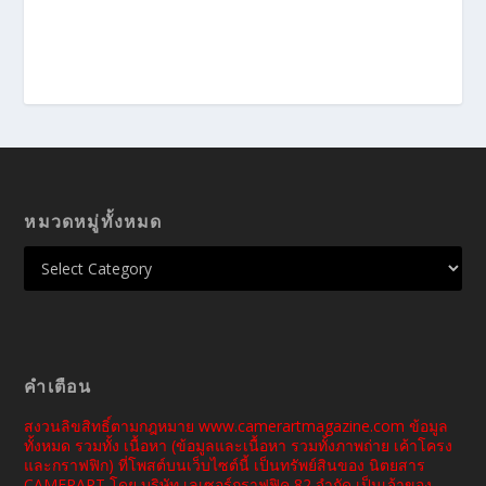
หมวดหมู่ทั้งหมด
คำเตือน
สงวนลิขสิทธิ์ตามกฎหมาย www.camerartmagazine.com ข้อมูล
ทั้งหมด รวมทั้ง เนื้อหา (ข้อมูลและเนื้อหา รวมทั้งภาพถ่าย เค้าโครง
และกราฟฟิก) ที่โพสต์บนเว็บไซต์นี้ เป็นทรัพย์สินของ นิตยสาร
CAMERART โดย บริษัท เลเซอร์กราฟฟิค 82 จำกัด เป็นเจ้าของ