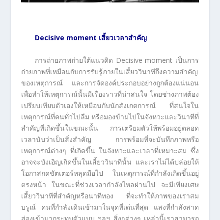
Decisive moment เสี้ยวเวลาสำคัญ
การถ่ายภาพถ่ายใต้แนวคิด Decisive moment เป็นการ
ถ่ายภาพที่เหมือนกับการรับรู้ภายในเสี้ยววินาทีถึงความสำคัญ
ของเหตุการณ์ และการจัดองค์ประกอบอย่างถูกต้องแน่นอน
เพื่อทำให้เหตุการณ์นั้นมีเรื่องราวที่น่าสนใจ โดยช่างภาพต้อง
เปรียบเทียบตัวเองให้เหมือนกับนักสังเกตการณ์ ที่สนใจใน
เหตุการณ์ที่คนทั่วไปลืม หรือมองข้ามไปในจังหวะและวินาทีที่
สำคัญที่เกิดขึ้นในขณะนั้น การเตรียมตัวให้พร้อมอยู่ตลอด
เวลานับว่าเป็นสิ่งสำคัญ การพร้อมที่จะบันทึกภาพหรือ
เหตุการณ์ต่างๆ ที่เกิดขึ้น ในจังหวะและเวลาที่เหมาะสม ซึ่ง
อาจจะบังเอิญเกิดขึ้นในเสี้ยววินาทีนั้น และเราไม่ได้ปล่อยให้
โอกาสกดชัตเตอร์หลุดมือไป ในเหตุการณ์ที่กำลังเกิดขึ้นอยู่
ตรงหน้า ในขณะที่ช่วงเวลากำลังไหลผ่านไป จะมีเพียงเศษ
เสี้ยววินาทีที่สำคัญหรือนาทีทอง ที่จะทำให้ภาพของเราสม
บรูณ์ คนที่กำลังเดินเข้ามาในจุดที่เด่นที่สุด แสงที่กำลังสาด
ส่องเข้ามากระทบตัวแบบ ฯลฯ สิ่งๆต่างๆ เหล่านี้เราสามารถ