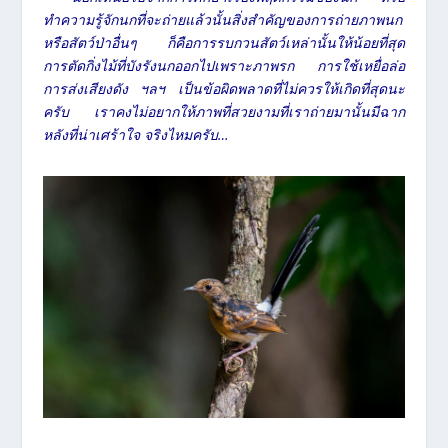
ทำความรู้จักนกที่จะถ่ายแล้วนั้นสิ่งสำคัญของการถ่ายภาพนก
หรือสัตว์ป่าอื่นๆ ก็คือการรบกวนสัตว์เหล่านั้นให้น้อยที่สุด
การตัดกิ่งไม้ที่บังรังนกออกไปเพราะภาพรก การใช้เหยื่อล่อ
การส่งเสียงดัง ฯลฯ เป็นข้อผิดพลาดที่ไม่ควรให้เกิดที่สุดนะ
ครับ เราคงไม่อยากให้ภาพที่สวยงามที่เราถ่ายมานั้นมีฉาก
หลังที่น่าเศร้าใจ จริงไหมครับ…