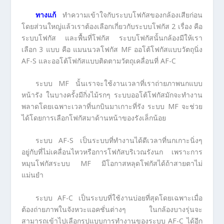
ทางแก้
ทำความเข้าใจกับระบบโฟกัสของกล้องเสียก่อน
โดยส่วนใหญ่แล้วเราต้องเลือกเกี่ยวกับระบบโฟกัส 2 เรื่อง คือ
ระบบโฟกัส และพื้นที่โฟกัส ระบบโฟกัสนั้นกล้องมีให้เรา
เลือก 3 แบบ คือ แมนนวลโฟกัส MF ออโต้โฟกัสแบบวัตถุนิ่ง
AF-S และออโต้โฟกัสแบบติดตามวัตถุเคลื่อนที่ AF-C
ระบบ MF นั้นเราจะใช้งานเวลาที่เราถ่ายภาพนกแบบ
หน้ารัง ในบางครั้งมีกิ่งไม้รกๆ ระบบออโต้โฟกัสมักจะทำงาน
พลาดโดยเฉพาะเวลาที่นกบินมาเกาะที่รัง ระบบ MF จะช่วย
ได้โดยการเลือกโฟกัสมาด้านหน้าของรังเล็กน้อย
ระบบ AF-S เป็นระบบที่ทำงานได้ดีเวลาที่นกเกาะนิ่งๆ
อยู่กับที่ไม่เคลื่อนไหวหรือการโฟกัสบริเวณรังนก เพราะการ
หมุนโฟกัสระบบ MF มีโอกาสหลุดโฟกัสได้ถ้าสายตาไม่
แม่นยำ
ระบบ AF-C เป็นระบบที่ใช้งานบ่อยที่สุดโดยเฉพาะเมื่อ
ต้องถ่ายภาพในจังหวะแอคชั่นต่างๆ ในกล้องบางรุ่นจะ
สามารถเข้าไปเลือกรูปแบบการทำงานของระบบ AF-C ได้อีก