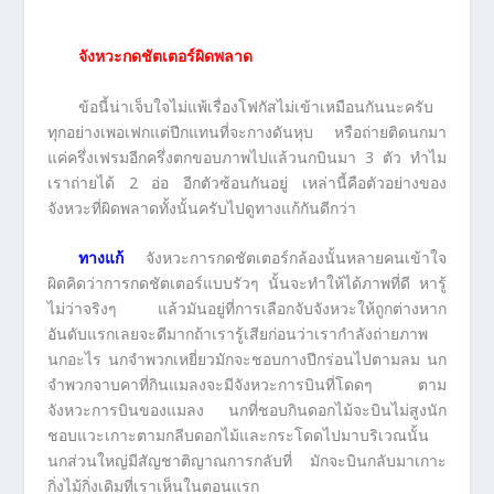
จังหวะกดชัตเตอร์ผิดพลาด
ข้อนี้น่าเจ็บใจไม่แพ้เรื่องโฟกัสไม่เข้าเหมือนกันนะครับ
ทุกอย่างเพอเฟกแต่ปีกแทนที่จะกางดันหุบ หรือถ่ายติดนกมา
แค่ครึ่งเฟรมอีกครึ่งตกขอบภาพไปแล้วนกบินมา 3 ตัว ทำไม
เราถ่ายได้ 2 อ่อ อีกตัวซ้อนกันอยู่ เหล่านี้คือตัวอย่างของ
จังหวะที่ผิดพลาดทั้งนั้นครับไปดูทางแก้กันดีกว่า
ทางแก้
จังหวะการกดชัตเตอร์กล้องนั้นหลายคนเข้าใจ
ผิดคิดว่าการกดชัตเตอร์แบบรัวๆ นั้นจะทำให้ได้ภาพที่ดี หารู้
ไม่ว่าจริงๆ แล้วมันอยู่ที่การเลือกจับจังหวะให้ถูกต่างหาก
อันดับแรกเลยจะดีมากถ้าเรารู้เสียก่อนว่าเรากำลังถ่ายภาพ
นกอะไร นกจำพวกเหยี่ยวมักจะชอบกางปีกร่อนไปตามลม นก
จำพวกจาบคาที่กินแมลงจะมีจังหวะการบินที่โดดๆ ตาม
จังหวะการบินของแมลง นกที่ชอบกินดอกไม้จะบินไม่สูงนัก
ชอบแวะเกาะตามกลีบดอกไม้และกระโดดไปมาบริเวณนั้น
นกส่วนใหญ่มีสัญชาติญาณการกลับที่ มักจะบินกลับมาเกาะ
กิ่งไม้กิ่งเดิมที่เราเห็นในตอนแรก