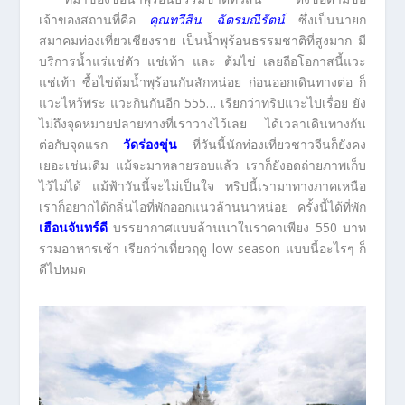
เจ้าของสถานที่คือ
คุณทวีสิน ฉัตรมณีรัตน์
ซึ่งเป็นนายก
สมาคมท่องเที่ยวเชียงราย เป็นน้ำพุร้อนธรรมชาติที่สูงมาก มี
บริการน้ำแร่แช่ตัว แช่เท้า และ ต้มไข่ เลยถือโอกาสนี้แวะ
แช่เท้า ซื้อไข่ต้มน้ำพุร้อนกันสักหน่อย ก่อนออกเดินทางต่อ ก็
แวะไหว้พระ แวะกินกันอีก 555… เรียกว่าทริปแวะไปเรื่อย ยัง
ไม่ถึงจุดหมายปลายทางที่เราวางไว้เลย ได้เวลาเดินทางกัน
ต่อกับจุดแรก
วัดร่องขุ่น
ที่วันนี้นักท่องเที่ยวชาวจีนก็ยังคง
เยอะเช่นเดิม แม้จะมาหลายรอบแล้ว เราก็ยังอดถ่ายภาพเก็บ
ไว้ไม่ได้ แม้ฟ้าวันนี้จะไม่เป็นใจ ทริปนี้เรามาทางภาคเหนือ
เราก็อยากได้กลิ่นไอที่พักออกแนวล้านนาหน่อย ครั้งนี้ได้ที่พัก
เฮือนจันทร์ดี
บรรยากาศแบบล้านนาในราคาเพียง 550 บาท
รวมอาหารเช้า เรียกว่าเที่ยวฤดู low season แบบนี้อะไรๆ ก็
ดีไปหมด