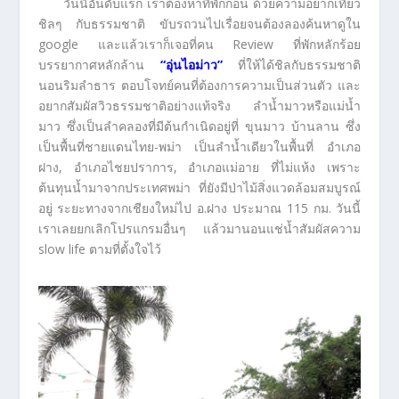
วันนี้อันดับแรก เราต้องหาที่พักก่อน ด้วยความอยากเที่ยว
ชิลๆ กับธรรมชาติ ขับรถวนไปเรื่อยจนต้องลองค้นหาดูใน
google และแล้วเราก็เจอที่คน Review ที่พักหลักร้อย
บรรยากาศหลักล้าน
“อุ่นไอม่าว”
ที่ให้ได้ชิลกับธรรมชาติ
นอนริมลำธาร ตอบโจทย์คนที่ต้องการความเป็นส่วนตัว และ
อยากสัมผัสวิวธรรมชาติอย่างแท้จริง ลำน้ำมาวหรือแม่น้ำ
มาว ซึ่งเป็นลำคลองที่มีต้นกำเนิดอยู่ที่ ขุนมาว บ้านลาน ซึ่ง
เป็นพื้นที่ชายแดนไทย-พม่า เป็นลำน้ำเดียวในพื้นที่ อำเภอ
ฝาง, อำเภอไชยปราการ, อำเภอแม่อาย ที่ไม่แห้ง เพราะ
ต้นทุนน้ำมาจากประเทศพม่า ที่ยังมีป่าไม้สิ่งแวดล้อมสมบูรณ์
อยู่ ระยะทางจากเชียงใหม่ไป อ.ฝาง ประมาณ 115 กม. วันนี้
เราเลยยกเลิกโปรแกรมอื่นๆ แล้วมานอนแช่น้ำสัมผัสความ
slow life ตามที่ตั้งใจไว้