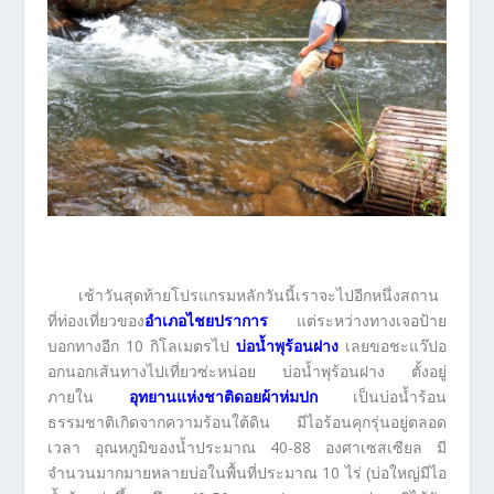
เช้าวันสุดท้ายโปรแกรมหลักวันนี้เราจะไปอีกหนึ่งสถาน
ที่ท่องเที่ยวของ
อำเภอไชยปราการ
แต่ระหว่างทางเจอป้าย
บอกทางอีก 10 กิโลเมตรไป
บ่อน้ำพุร้อนฝาง
เลยขอชะแว๊ปอ
อกนอกเส้นทางไปเที่ยวซ่ะหน่อย บ่อน้ำพุร้อนฝาง ตั้งอยู่
ภายใน
อุทยานแห่งชาติดอยผ้าห่มปก
เป็นบ่อน้ำร้อน
ธรรมชาติเกิดจากความร้อนใต้ดิน มีไอร้อนคุกรุ่นอยู่ตลอด
เวลา อุณหภูมิของน้ำประมาณ 40-88 องศาเซสเซียล มี
จำนวนมากมายหลายบ่อในพื้นที่ประมาณ 10 ไร่ (บ่อใหญ่มีไอ