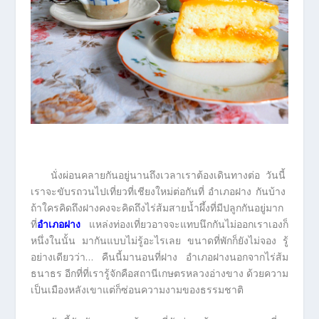
นั่งผ่อนคลายกันอยู่นานถึงเวลาเราต้องเดินทางต่อ วันนี้
เราจะขับรถวนไปเที่ยวที่เชียงใหม่ต่อกันที่ อำเภอฝาง กันบ้าง
ถ้าใครคิดถึงฝางคงจะคิดถึงไร่ส้มสายน้ำผึ้งที่มีปลูกกันอยู่มาก
ที่
อำเภอฝาง
แหล่งท่องเที่ยวอาจจะแทบนึกกันไม่ออกเราเองก็
หนึ่งในนั้น มากันแบบไม่รู้อะไรเลย ขนาดที่พักก็ยังไม่จอง รู้
อย่างเดียวว่า… คืนนี้มานอนที่ฝาง อำเภอฝางนอกจากไร่ส้ม
ธนาธร อีกที่ที่เรารู้จักคือสถานีเกษตรหลวงอ่างขาง ด้วยความ
เป็นเมืองหลังเขาแต่ก็ซ่อนความงามของธรรมชาติ