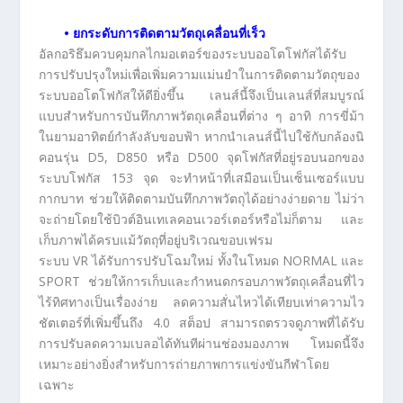
• ยกระดับการติดตามวัตถุเคลื่อนที่เร็ว
อัลกอริธึมควบคุมกลไกมอเตอร์ของระบบออโตโฟกัสได้รับ
การปรับปรุงใหม่เพื่อเพิ่มความแม่นยำในการติดตามวัตถุของ
ระบบออโตโฟกัสให้ดียิ่งขึ้น เลนส์นี้จึงเป็นเลนส์ที่สมบูรณ์
แบบสำหรับการบันทึกภาพวัตถุเคลื่อนที่ต่าง ๆ อาทิ การขี่ม้า
ในยามอาทิตย์กำลังลับขอบฟ้า หากนำเลนส์นี้ไปใช้กับกล้องนิ
คอนรุ่น D5, D850 หรือ D500 จุดโฟกัสที่อยู่รอบนอกของ
ระบบโฟกัส 153 จุด จะทำหน้าที่เสมือนเป็นเซ็นเซอร์แบบ
กากบาท ช่วยให้ติดตามบันทึกภาพวัตถุได้อย่างง่ายดาย ไม่ว่า
จะถ่ายโดยใช้บิวต์อินเทเลคอนเวอร์เตอร์หรือไม่ก็ตาม และ
เก็บภาพได้ครบแม้วัตถุที่อยู่บริเวณขอบเฟรม
ระบบ VR ได้รับการปรับโฉมใหม่ ทั้งในโหมด NORMAL และ
SPORT ช่วยให้การเก็บและกำหนดกรอบภาพวัตถุเคลื่อนที่ไว
ไร้ทิศทางเป็นเรื่องง่าย ลดความสั่นไหวได้เทียบเท่าความไว
ชัตเตอร์ที่เพิ่มขึ้นถึง 4.0 สต็อป สามารถตรวจดูภาพที่ได้รับ
การปรับลดความเบลอได้ทันทีผ่านช่องมองภาพ โหมดนี้จึง
เหมาะอย่างยิ่งสำหรับการถ่ายภาพการแข่งขันกีฬาโดย
เฉพาะ