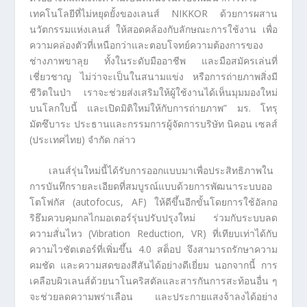
เทคโนโลยีที่ไม่หยุดยั้งของเลนส์ NIKKOR ด้วยการผสาน
นวัตกรรมแห่งเลนส์ ให้สอดคล้องกับลักษณะการใช้งาน เพื่อ
ความคล่องตัวที่เหนือกว่าและตอบโจทย์ความต้องการของ
ช่างภาพขาลุย ทั้งในระดับมืออาชีพ และมือสมัครเล่นที่
เชี่ยวชาญ ไม่ว่าจะเป็นในสนามแข่ง หรือการถ่ายภาพสิ่งมี
ชีวิตในป่า เราจะช่วยส่งเสริมให้ผู้ใช้งานได้เห็นมุมมองใหม่
บนโลกใบนี้ และเปิดมิติใหม่ให้กับการถ่ายภาพ” มร. โทรุ
มัตซึบาระ ประธานและกรรมการผู้จัดการบริษัท นิคอน เซลส์
(ประเทศไทย) จำกัด กล่าว
เลนส์รุ่นใหม่นี้ได้รับการออกแบบมาเพื่อประสิทธิภาพใน
การบันทึกรายละเอียดที่สมบูรณ์แบบด้วยการพัฒนาระบบออ
โตโฟกัส (autofocus, AF) ให้ดีขึ้นอีกขั้นโดยการใช้อัลกอ
ริธึมควบคุมกลไกมอเตอร์รุ่นปรับปรุงใหม่ ร่วมกับระบบลด
ความสั่นไหว (Vibration Reduction, VR) ที่เทียบเท่าได้กับ
ความไวชัตเตอร์ที่เพิ่มขึ้น 4.0 สต็อป จึงสามารถรักษาความ
คมชัด และความสดของสีสันได้อย่างดีเยี่ยม นอกจากนี้ การ
เคลือบผิวเลนส์ด้วยนาโนคริสตัลและสารกันการสะท้อนอื่น ๆ
จะช่วยลดความพร่าเลือน และประกายแสงจ้าลงได้อย่าง