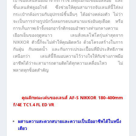
เบาของเลนส์นี้ยังมาจากการใช้วัสดุแมกนีเซียมอัลลอย และ
ชิ้นเลนส์ฟลูออไรต์ ซึ่งช่วยให้คุณสามารถจับเลนส์นี้ใส่ลง
กระเป๋ากล้องรวมกับอุปกรณ์ชิ้นอื่นๆ ได้อย่างคล่องตัว ไม่ว่า
จะเป็นการถ่ายรูปนักวิ่งลมกรดบนสนามแข่งอันดุเดือด หรือ
การเก็บภาพเจ้าจิ้งจอกอาร์กติกจอมอำพรางท่ามกลางความ
เยือกเย็นของฤดูหนาว เลนส์เทเลโฟโตรุ่นล่าสุดจาก
NIKKOR ตัวนี้ก็จะไม่ทำให้คุณผิดหวัง ด้วยโครงสร้างในการ
กันฝุ่น กันหยดน้ำ และกันการเปรอะเปื้อนที่มีประสิทธิภาพ
เหนือกว่า เลนส์นี้จึงมอบความไว้วางใจให้กับช่างภาพมือ
อาชีพได้ว่าจะสามารถตามติดได้ทุกความเคลื่อนไหว ไม่
พลาดทุกช็อตสำคัญ
คุณลักษณะเด่นของเลนส์ AF-S NIKKOR 180-400mm
f/4E TC1.4 FL ED VR
ผสานความสะดวกสบายและความเป็นมืออาชีพได้ในหนึ่ง
เดียว