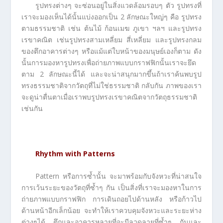
รูปทรงต่างๆ จะซ่อนอยู่ในสิ่งแวดล้อมรอบๆ ตัว รูปทรงที่
เราจะมองเห็นได้นั้นแบ่งออกเป็น 2 ลักษณะใหญ่ๆ คือ รูปทรง
ตามธรรมชาติ เช่น ต้นไม้ ก้อนเมฆ ภูเขา ฯลฯ และรูปทรง
เรขาคณิต เช่นรูปทรงสามเหลี่ยม สี่เหลี่ยม และรูปทรงกลม
ของตึกอาคารต่างๆ หรือแม้แต่ใบหน้าของมนุษย์เองก็ตาม ดัง
นั้นการมองหารูปทรงเพื่อถ่ายภาพแบบกราฟฟิกนั้นเราจะยึด
ตาม 2 ลักษณะนี้ได้ และจะน่าสนุกมากขึ้นถ้าเราค้นพบรูป
ทรงธรรมชาติจากวัตถุที่ไม่ใช่ธรรมชาติ กลับกัน ภาพของเรา
จะดูน่าตื่นตาเมื่อเราพบรูปทรงเรขาคณิตจากวัตถุธรรมชาติ
เช่นกัน
Rhythm with Patterns
Pattern หรือการซ้ำนั้น จะมาพร้อมกับจังหวะที่น่าสนใจ
การเว้นระยะของวัตถุที่ซ้ำๆ กัน เป็นสิ่งที่เราจะมองหาในการ
ถ่ายภาพแบบกราฟฟิก การเดินถอยไปด้านหลัง หรือก้าวไป
ด้านหน้าอีกเล็กน้อย จะทำให้เราควบคุมจังหวะและระยะห่าง
ต่างๆได้ ตึกและอาคารหลายที่จะมีลวดลายที่ซ้ำๆ กันและ