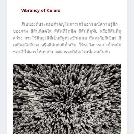
Vibrancy of Colors
สีเป็นองค์ประกอบสำคัญในการเสริมอารมณ์ความรู้สึก
ของภาพ สีสันที่สดใส สีสันที่จืดชืด สีสันที่ดูทึบ หรือสีสันที่ดู
สว่าง การใช้สีสองสีที่เป็นสีคู่ตรงข้ามเช่น สีแดงกับสีเขียว สี
เหลืองกับสีม่วง หรือสีส้มกับสีน้ำเงิน ให้ระวังการแบ่งน้ำหนัก
ของสี ไม่ควรให้เท่ากัน แต่ควรจะมีสัดส่วนที่ลดหลั่นกัน