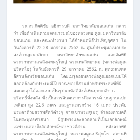
รศ.ดร.กิตติชัย อธิการบดี มหาวิทยาลัยขอนแก่น กล่าว
ว่า เพื่อดำเนินตามเจตนารมณ์ของหลวงพ่อ คูณ มหาวิทยาลัย
ขอนแก่น และคณะทำงานฯ ได้กำหนดพิธีบำเพ็ญกุศลฯ ใน
วันอังคารที่ 22-28 มกราคม 2562 ณ ศูนย์ประชุมอเนกประ
สงค์กาญจนาภิเษก มหาวิทยาลัยขอนแก่น และจัดพิธี
พระราชทานเพลิงศพครูใหญ่ พระเทพวิทยาคม (หลวงพ่อคูณ
ปริสุทโธ) ในวันอังคารที่ 29 มกราคม 2562 ณ พุทธมณฑล
อีสานจังหวัดขอนแก่น โดยเมรุลอยหลวงพ่อคูณออกแบบให้
สอดคล้องกับประเพณีโบราณของอีสานสำหรับพระสงฆ์ที่มี
สมณะสูงได้ออกแบบเป็นรูปนกหัสดีลิงค์เทินบุษบกสีขาว
บริสุทธิ์ทั้งหลัง ซึ่งเป็นการจินตนาการถึงสวรรค์ บนฐานแปด
เหลี่ยม สูง 22.6 เมตร และฐานเมรุกว้าง 16 เมตร ประดับ
ประดาด้วยสรรพสัตว์ต่างๆ จากเขาพระสุเมรุ จำลองตามคติ
ในพระพุทธศาสนา มีรูปทรงและลวดลายที่เป็นเอกลักษณ์
เฉพาะแสดงถึงอัตลักษณ์ของชาวอีสาน หลังจากพิธี
พระราชทานเพลิงศพครูใหญ่ หลวงพ่อคูณปริสุทโธ สถานที่