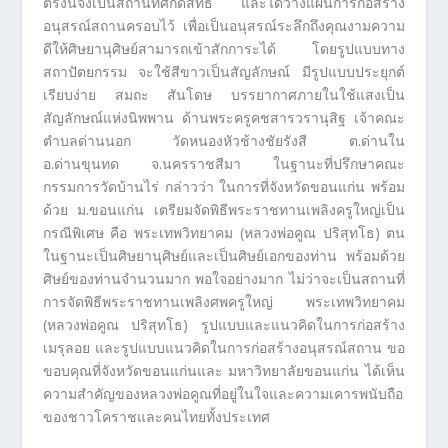
ตรงนี้จึงเป็นสถานที่ศักดิ์สิทธิ์ และได้วางแผนการก่อสร้าง
อนุสรณ์สถานครอบไว้ เพื่อเป็นอนุสรณ์ระลึกถึงคุณงามความ
ดีให้ศิษยานุศิษย์สามารถเข้าสักการะได้ โดยรูปแบบทาง
สถาปัตยกรรม จะใช้สีขาวเป็นสัญลักษณ์ มีรูปแบบประยุกต์
เรียบง่าย สมถะ สันโดษ บรรยากาศภายในใช้แสงเป็น
สัญลักษณ์แห่งนิพพาน ด้านพระครูคชสารวรานุสิฐ เจ้าคณะ
ตำบลด่านนอก วัดหนองหัวช้างชัยรังสี ต.ด่านใน
อ.ด่านขุนทด จ.นครราชสีมา ในฐานะที่ปรึกษาคณะ
กรรมการวัดบ้านไร่ กล่าวว่า ในการที่จังหวัดขอนแก่น พร้อม
ด้วย ม.ขอนแก่น เตรียมจัดพิธีพระราชทานเพลิงครูใหญ่เป็น
กรณีพิเศษ คือ พระเทพวิทยาคม (หลวงพ่อคูณ ปริสุทโธ) ตน
ในฐานะเป็นศิษยานุศิษย์และเป็นศิษย์เอกของท่าน พร้อมด้วย
ศิษย์ของท่านจำนวนมาก พอใจอย่างมาก ไม่ว่าจะเป็นสถานที่
การจัดพิธีพระราชทานเพลิงศพครูใหญ่ พระเทพวิทยาคม
(หลวงพ่อคูณ ปริสุทโธ) รูปแบบและแนวคิดในการก่อสร้าง
เมรุลอย และรูปแบบแนวคิดในการก่อสร้างอนุสรณ์สถาน ขอ
ขอบคุณที่จังหวัดขอนแก่นและ มหาวิทยาลัยขอนแก่น ได้เห็น
ความสำคัญของหลวงพ่อคูณที่อยู่ในใจและความเคารพนับถือ
ของชาวโคราชและคนไทยทั้งประเทศ