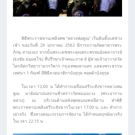
พิธีพระราชทานเพลิงศพ “หลวงพ่อคูณ” เริ่มต้นตั้งแต่ช่วง
เช้า ของวันที่ 29 มกราคม 2562 มีการถวายภัตตาหารพระ
ภิกษุ สามเณร จากนั้นพระเดชพระคุณพระพรหมมังคลาจารย์
(ธงชัย ธมฺมธโช) ที่ปรึกษาเจ้าคณะภาค 8 ผู้ช่วยเจ้าอาวาสวัด
ไตรมิตรวิทยารามวรวิหาร กรุงเทพมหานคร แสดงพระธรรม
เทศนา 1 กัณฑ์ มีพิธีสวดมาติกาบังสุกุล ทอดผ้าบังสุกุล
ในเวลา 12.00 น ได้ทำการเคลื่อนสรีระสังขารหลวงพ่อ
คูณ มายังฌาปนสถานชั่วคราววัดหนองแวง (พระอาราม
หลวง) ณ บริเวณด้านหลังพุทธมณฑลอีสาน ทำพิธี
พระราชทานเพลิงสรีระสังขารในเวลา 17.00 น. และ ทำการ
เผ่าจริง ซึ่งทางคณะกรรมการจัดงาน ได้กำหนดฤกษ์เผาจริง
ในเวลา 22.15 น