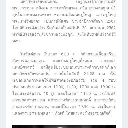
มหาวิทยาลัยขอนแก่น ในฐานะเจ้าภาพงานพิธี
พระราชทานเพลิงศพ พระเทพวิทยาคม หรือ หลวงพ่อคูณ ปริ
สุทโธกำหนดงานพระราชทานเพลิงศพครูใหญ่ และครูใหญ่
พระเทพวิทยาคม เป็นกรณีพิเศษ ประจำปีการศึกษา 2561
โดยพิธีการดังกล่าวเริ่มต้นมาตั้งแต่วันที่ 20 มกราคม 2562
ทำพิธีบรรจุสรีระสังขารหลวงพ่อคูณ ลงในหีบศพที่ทำจากไม้
หอม
ในวันต่อมา ในเวลา 6.00 น. ก็ทำการเคลื่อนสรีระ
สังขารหลวงพ่อคูณ และร่างครูใหญ่ทั้งหมด จากคณะ
แพทย์ศาสตร์ มาที่ศูนย์ประชุมเอนกประสงค์กาญจนาภิเษก
มหาวิทยาลัยขอนแก่น จากนั้นในวันที่ 21-28 ม.ค. นั้น
ม.ขอนแก่นกำหนดให้มีพิธีสวดพระอภิธรรม รวม 4 รอบ
ประกอบด้วย รอบเวลา 10.00, 14.00, 17.00 และ 19.00 น.
โดยพระพิธีธรรม 10 รูป และในเวลา 11.00 น. จะเป็นพิธี
ถวายภัตตาหารเพล แด่พระสงฆ์ทรงสมณศักดิ์ และพระภิกษุ
สามเณรที่มาร่วมงาน ขณะที่ในเวลา 17.30 น. จะเป็นการ
แสดงพระธรรมเทศนา 1 กัณฑ์ โดยพระสงฆ์ทรงสมณศักดิ์