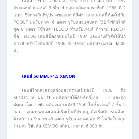
เลนส์ TELYT อีกตัว คือ 400 mm. f5 ผลิตในปี 1937
ประกอบด้วยเลนส์ 5 ชิ้น 4 กลุ่ม ผลิตจนกระทั้งปี 1966 มี 2
แบบ ซึ่งต่างกันที่รูปร่างของเมาท์สีดำ และเลนส์นี้ต้องใช้กับ
POOLT มุมรับภาพ 6 องศา รูรับแสงแคบสุด f32 โฟกัสใกล้
สุด 8 เมตร ใช้รหัส TLCOO สำหรับเลนส์ ถ้ารวม PLOOT
ชื่อ TLOOB เลนส์นี้ออกแบบในปี 1934 และบางตัวส่งให้นัก
ข่าวสำหรับโอลิมปิกปี 1936 ที่ Berlin ผลิตประมาณ 4,000
ตัว
เลนส์
50 MM. F1.5 XENON
เลนส์ไวแสงสุดยุคก่อนสงครามเปิดตัวปี 1936 คือ
XENON 50 มม. f1.5 ผลิตภายใต้ลิขสิทธิ์แบบ TTH และถูก
พัฒนาโดย Leitz ผลิตจนกระทั่งปี 1950 ใช้ชิ้นเลนส์ 7 ชิ้น 5
กลุ่ม คุณภาพของเลนส์เริ่มเป็นที่ปรากฏเมื่อเริ่มมีการเคลือบ
ผิวหน้า มุมรับภาพ 46 องศา รูรับแสงแคบสุด f9 โฟกัสใกล้สุด
1 เมตร ใช้รหัส XEMOO ผลิตประมาณ 6,000 ตัว