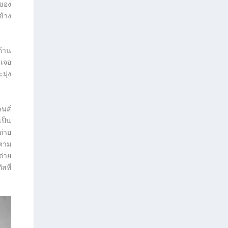
พของ
ข้าง
ด้าน
บเจอ
มุ่ง
ลนส์
เป็น
ถ่าย
งตาม
ถ่าย
สที่