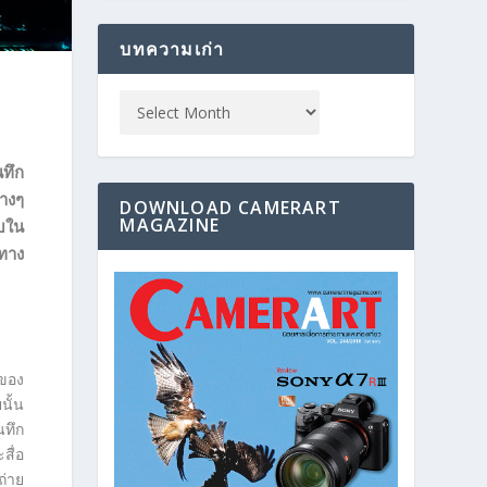
บทความเก่า
นทึก
างๆ
DOWNLOAD CAMERART
MAGAZINE
ับใน
นทาง
งของ
นั้น
นทึก
สื่อ
ถ่าย