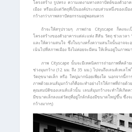
โครงสร้าง รูปทรง ความงดงามทางสถาปัตย์ของตัวอาคา
เมือง หรือแม้แต่วัตถุที่เป็นองค์ประกอบส่วนหนึ่งของเ
กว้างกว่าภาพสถาปัตยกรรมอยู่พอสมควร
ถ้าจะให้สรุปรวมๆ ภาพถ่าย Cityscape ก็คงจะเป
โครงสร้างของตัวอาคารแต่ล่ะแห่ง สีสัน วัตถุ ช่วงเวลา 
และให้ความสนใจ ซึ่งในบางครั้งความสนใจนั้นอาจจะอยู่
เน้นไปที่สภาพเมือง จึงไม่ค่อยจะมีคน ให้เห็นอยู่ในภาพ
ภาพ Cityscape นั้นจะมีเทคนิคการถ่ายภาพที่คล้ายค
ช่วงมุมกว้าง (12 มม. ถึง 35 มม.) ไปจนถึงเลนส์เทเลโฟโต้
วัตถุขนาดเล็ก หรือ ใหญ่มากน้อยเพียงใด นอกจากนี้ก
ภาพด้วยเลนส์มุมกว้างก็คือจะทำอย่างไรให้ภาพที่ถ่ายด
คุณสมบัติของเลนส์แล้วนั้น เลนส์มุมกว้างจะทำให้เกิดคว
มีขนาดเล็กลงแต่วัตถุที่อยู่ใกล้กล้องมีขนาดใหญ่ขึ้น ซึ่งจ
กว้างมากๆ)