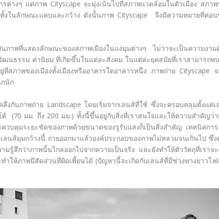
รต่างๆ แต่ภาพ Cityscape จะมุ่งเน้นไปที่สภาพแวดล้อมในตัวเมือง สภา
มืองทั้งในลักษณะแคบและกว้าง ดังนั้นภาพ Cityscape จึงมีความหมายที่ค่อน
็นภาพที่แสดงลักษณะของสภาพเมืองในแง่มุมต่างๆ ไม่ว่าจะเป็นความงาม
วัฒนธรรม ค่านิยม ที่เกิดขึ้นในแต่ละสังคม ในแต่ล่ะยุคสมัยที่เราสามารถพ
ที่สภาพของเมืองทั้งเมืองหรืออาคารใดอาคารหนึ่ง ภาพถ่าย Cityscape จะ
มากนัก
ลึงกับภาพถ่าย Landscape โดยเริ่มจากเลนส์ที่ใช้ ซึ่งจะครอบคลุมตั้งแต่เ
 (70 มม. ถึง 200 มม.) ทั้งนี้ขึ้นอยู่กับสิ่งที่เราสนใจและให้ความสำคัญว่า
ารควบคุมระยะชัดของภาพด้วยขนาดของรูรับแสงก็เป็นสิ่งสำคัญ เทคนิคการ
้วยเลนส์มุมกว้างนี้ ถ่ายออกมาแล้วองค์ประกอบของภาพไม่หลวมจนเกินไป ซึ่
ามรู้สึกว่าภาพนั้นไกลออกไปจากความเป็นจริง และยังทำให้ตัววัตถุที่เราจะ
ะทำให้ภาพมีสัดส่วนที่ผิดเพี้ยนได้ (ปัญหานี้จะเกิดกับเลนส์ที่มีช่วงทางยาวโฟกั