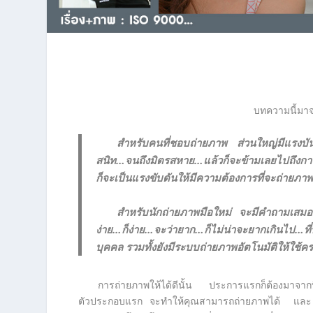
บทความนี้มา
สำหรับคนที่ชอบถ่ายภาพ ส่วนใหญ่มีแรงบั
สนิท…จนถึงมิตรสหาย…แล้วก็จะข้ามเลยไปถึงกา
ก็จะเป็นแรงขับดันให้มีความต้องการที่จะถ่ายภาพบ
สำหรับนักถ่ายภาพมือใหม่ จะมีคำถามเสมอว
ง่าย…ก็ง่าย…จะว่ายาก…ก็ไม่น่าจะยากเกินไป…ที
บุคคล รวมทั้งยังมีระบบถ่ายภาพอัตโนมัติให้ใช
การถ่ายภาพให้ได้ดีนั้น ประการแรกก็ต้องมาจาก
ตัวประกอบแรก จะทำให้คุณสามารถถ่ายภาพได้ และ ไ