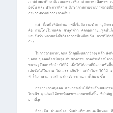
ภาพถ่ายมาศึกษาถึงจุดบกพร่องที่เราถ่ายภาพ เพื่อหาท
ยิ่งขึ้น และ ประการที่สาม ศึกษาภาพถ่ายจากภาพถ่ายที
ถ่ายภาพจากนักถ่ายภาพอื่นๆ
แต่…สิ่งหนึ่งที่นักถ่ายภาพที่เริ่มมีความชำนาญมัก
คือ ถ่ายโดยไม่ทันคิด…คำพูดที่ว่า คิดก่อนถ่าย…พูดนั
ยอมรับว่า หลายครั้งก็เกิดอาการนี้เหมือนกัน…การที่ได
บ้าง
ในการถ่ายภาพบุคคล ถ้าคุยถึงหลักกว้างๆ แล้ว สิ่งท
บุคคล บุคคลต้องเป็นจุดเด่นของภาพ ภาพถ่ายต้องมีความค
ขนาดรูรับแสงที่กว้างได้ก็ดี เพื่อให้ได้ภาพที่มีความชั
เด่นชัดได้ในภาพ ไม่ควรรกเกินไป แต่ถ้าไม่รกได้ก็ดี ฉา
ทำให้เราสามารถสร้างสรรค์การถ่ายภาพได้มากขึ้น
การถ่ายภาพบุคคล สามารถเน้นได้ด้วยลักษณะการถ่า
ใบหน้า คุณก็จะได้ภาพที่หลากหลายมากยิ่งขึ้น ที่สำคั
มากที่สุด
สิ่งละอัน…พันละน้อย…ที่หมั่นเตือนตนเองนี่แห