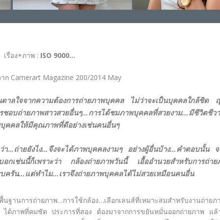
เรื่อง+ภาพ :
ISO 9000…
จาก Camerart Magazine 200/2014 May
นดาลใจจากความต้องการถ่ายภาพบุคคล ไม่ว่าจะเป็นบุคคลใกล้ชิด ญ
รชอบถ่ายภาพสาวสวยอื่นๆ…การได้ชมภาพบุคคลที่สวยงาม…มีชีวิตชีว
ุคคลให้มีคุณภาพที่ดีอย่างเช่นคนอื่นๆ
่า…ถ่ายยังไง…จึงจะได้ภาพบุคคลงามๆ อย่างผู้อื่นบ้าง…คำตอบนั้น จะ
่บอกเช่นนี้ก็เพราะว่า กล้องถ่ายภาพวันนี้ เอื้ออำนวยสำหรับการถ่า
้ครบครัน…แต่ทำไม…เราจึงถ่ายภาพบุคคลได้ไม่สวยเหมือนคนอื่น
พื้นฐานการถ่ายภาพ…การใช้กล้อง…เลือกเลนส์ที่เหมาะสมสำหรับงานถ่าย
ด้ภาพที่คมชัด ประการที่สอง ต้องมาจากการขยันหมั่นออกถ่ายภาพ แล้