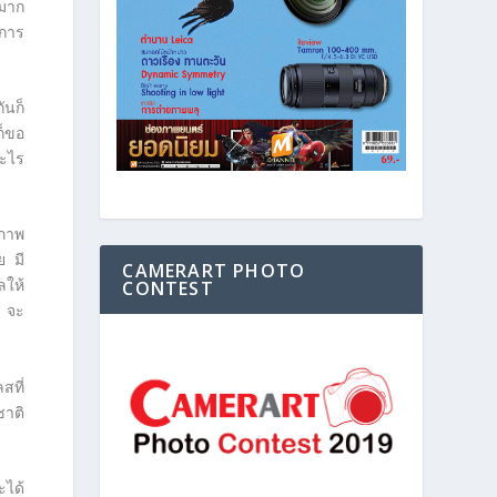
้มาก
งการ
ันก็
ก็ขอ
อะไร
ยภาพ
ย มี
CAMERART PHOTO
ลให้
CONTEST
ด จะ
สที่
ชาติ
ะได้