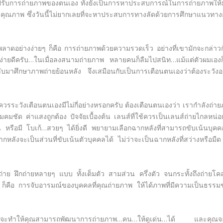
างปรับการถ่ายภาพของตนเอง ทั้งยังเป็นการหาประสบการณ์ในการถ่ายภาพให
่มีคุณภาพ ซึ่งวันนี้ไม่ยากเลยที่จะหาประสบการทางลัดด้วยการศึกษาแนวทา
จะพลาดอย่างง่ายๆ ก็คือ การถ่ายภาพด้วยความรวดเร็ว อย่างที่เขามักจะกล่าวก
้นก็ง่ายดีครับ…ในเมื่อลงสนามถ่ายภาพ หลายคนก็ลืมไปสนิท…แม้แต่ตัวผมเอง
้กลับมาศึกษาภาพถ่ายย้อนหลัง จึงเสมือนกับเป็นการเตือนตนเองว่าต้องระวัง
ี่ควรระวังเตือนตนเองมีไม่กี่อย่างหรอกครับ ต้องเตือนตนเองว่า เรากำลังถ่า
มชัด ค่าแสงถูกต้อง ปัจจัยเบื้องต้น เลนส์ที่ใช้ควรเป็นเลนส์ถ่ายไกลหน่อ
ดตื้น หรือมี โบเก้…สวยๆ ได้ยิ่งดี พยายามเลือกฉากหลังที่สามารถขับเน้นบุคค
กหลังจะเป็นส่วนที่ขับเน้นตัวบุคคลได้ ไม่ว่าจะเป็นฉากหลังที่สว่างหรือมื
ย ฝึกถ่ายหลายๆ แบบ ทั้งเต็มตัว สามส่วน ครึ่งตัว จนกระทั้งถึงถ่ายโคล
ญ ก็คือ การจับอารมณ์ของบุคคลที่คุณถ่ายภาพ ให้ได้ภาพที่มีความเป็นธรรม
ละ…ที่จะทำให้คุณสามารถพัฒนาการถ่ายภาพ…คน…ให้ดูเด่น…ได้ และคุณจ