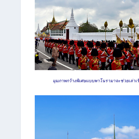
มุมภาพกว้างพิเศษแบบพาโนรามาจะช่วยเล่าเรื่