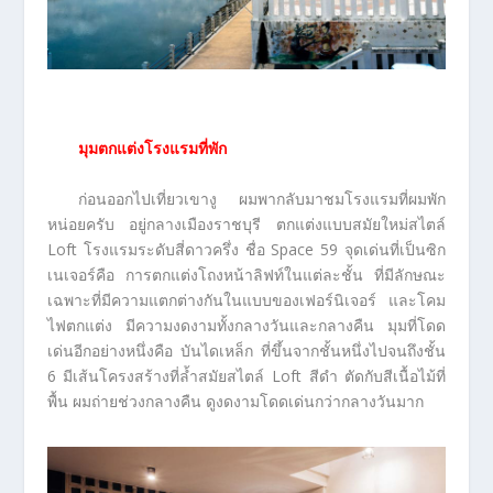
มุมตกแต่งโรงแรมที่พัก
ก่อนออกไปเที่ยวเขางู ผมพากลับมาชมโรงแรมที่ผมพัก
หน่อยครับ อยู่กลางเมืองราชบุรี ตกแต่งแบบสมัยใหม่สไตล์
Loft โรงแรมระดับสี่ดาวครึ่ง ชื่อ Space 59 จุดเด่นที่เป็นซิก
เนเจอร์คือ การตกแต่งโถงหน้าลิฟท์ในแต่ละชั้น ที่มีลักษณะ
เฉพาะที่มีความแตกต่างกันในแบบของเฟอร์นิเจอร์ และโคม
ไฟตกแต่ง มีความงดงามทั้งกลางวันและกลางคืน มุมที่โดด
เด่นอีกอย่างหนึ่งคือ บันไดเหล็ก ที่ขึ้นจากชั้นหนึ่งไปจนถึงชั้น
6 มีเส้นโครงสร้างที่ล้ำสมัยสไตล์ Loft สีดำ ตัดกับสีเนื้อไม้ที่
พื้น ผมถ่ายช่วงกลางคืน ดูงดงามโดดเด่นกว่ากลางวันมาก