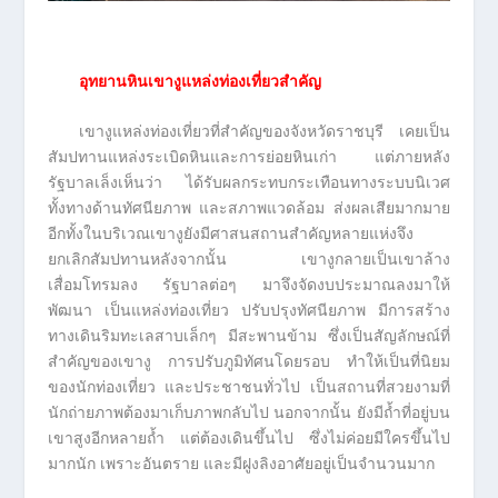
อุทยานหินเขางูแหล่งท่องเที่ยวสำคัญ
เขางูแหล่งท่องเที่ยวที่สำคัญของจังหวัดราชบุรี เคยเป็น
สัมปทานแหล่งระเบิดหินและการย่อยหินเก่า แต่ภายหลัง
รัฐบาลเล็งเห็นว่า ได้รับผลกระทบกระเทือนทางระบบนิเวศ
ทั้งทางด้านทัศนียภาพ และสภาพแวดล้อม ส่งผลเสียมากมาย
อีกทั้งในบริเวณเขางูยังมีศาสนสถานสำคัญหลายแห่งจึง
ยกเลิกสัมปทานหลังจากนั้น เขางูกลายเป็นเขาล้าง
เสื่อมโทรมลง รัฐบาลต่อๆ มาจึงจัดงบประมาณลงมาให้
พัฒนา เป็นแหล่งท่องเที่ยว ปรับปรุงทัศนียภาพ มีการสร้าง
ทางเดินริมทะเลสาบเล็กๆ มีสะพานข้าม ซึ่งเป็นสัญลักษณ์ที่
สำคัญของเขางู การปรับภูมิทัศนโดยรอบ ทำให้เป็นที่นิยม
ของนักท่องเที่ยว และประชาชนทั่วไป เป็นสถานที่สวยงามที่
นักถ่ายภาพต้องมาเก็บภาพกลับไป นอกจากนั้น ยังมีถ้ำที่อยู่บน
เขาสูงอีกหลายถ้ำ แต่ต้องเดินขึ้นไป ซึ่งไม่ค่อยมีใครขึ้นไป
มากนัก เพราะอันตราย และมีฝูงลิงอาศัยอยู่เป็นจำนวนมาก