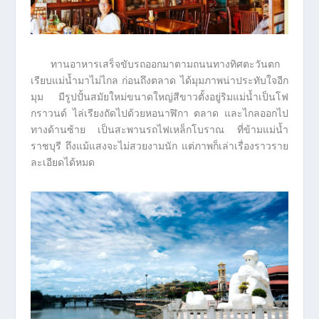
ทานอาหารเสร็จขับรถออกมาตามถนนทางทิศตะวันตก
เรียบแม่น้ำมาไม่ไกล ก่อนถึงตลาด ได้มุมภาพน่าประทับใจอีก
มุม มีรูปปั้นสมัยใหม่ขนาดใหญ่สีขาวตั้งอยู่ริมแม่น้ำเป็นโฟ
กราวนด์ ไล่เรียงถัดไปด้วยหอนาฬิกา ตลาด และไกลออกไป
ทางด้านซ้าย เป็นสะพานรถไฟเหล็กโบราณ ที่ข้ามแม่น้ำ
ราชบุรี ถึงแม้แสงจะไม่สวยงามนัก แต่ภาพก็เล่าเรื่องราวราย
ละเอียดได้หมด