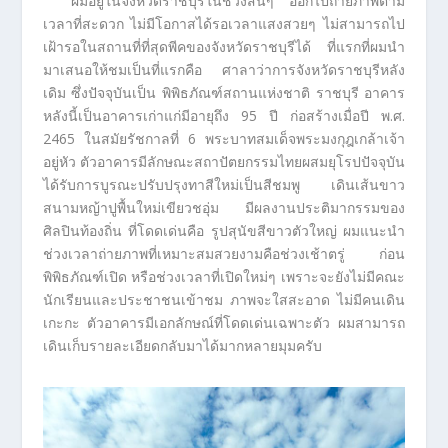
ผมอยู่ในจังหวัดราชบุรีในช่วงสั้นๆ ออกไปถ่ายภาพตาม
เวลาที่สะดวก ไม่มีโอกาสได้รอเวลาแสงสวยๆ ไม่สามารถไป
เฝ้ารอในสถานที่ที่สุดพีคของจังหวัดราชบุรีได้ ที่แรกที่ผมนำ
มาเสนอให้ชมเป็นที่แรกคือ ศาลาว่าการจังหวัดราชบุรีหลัง
เดิม ซึ่งปัจจุบันเป็น พิพิธภัณฑ์สถานแห่งชาติ ราชบุรี อาคาร
หลังนี้เป็นอาคารเก่าแก่มีอายุถึง 95 ปี ก่อสร้างเมื่อปี พ.ศ.
2465 ในสมัยรัชกาลที่ 6 พระบาทสมเด็จพระมงกุฎเกล้าเจ้า
อยู่หัว ตัวอาคารมีลักษณะสถาปัตยกรรมไทยผสมยุโรปปัจจุบัน
ได้รับการบูรณะปรับปรุงทาสีใหม่เป็นสีชมพู เดินเส้นขาว
สนามหญ้าปูพื้นใหม่เขียวชอุ่ม มีผลงานประติมากรรมของ
ศิลปินท้องถิ่น ที่โดดเด่นคือ รูปสุนัขสีขาวตัวใหญ่ ผมแนะนำ
ช่วงเวลาถ่ายภาพที่เหมาะสมสวยงามคือช่วงเช้าตรู่ ก่อน
พิพิธภัณฑ์เปิด หรือช่วงเวลาที่เปิดใหม่ๆ เพราะจะยังไม่มีคณะ
นักเรียนและประชาชนเข้าชม ภาพจะใสสะอาด ไม่มีคนเดิน
เกะกะ ตัวอาคารมีเอกลักษณ์ที่โดดเด่นเฉพาะตัว ผมสามารถ
เดินเก็บรายละเอียดกลับมาได้มากหลายมุมครับ