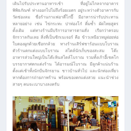
เดินไปรับประทานอาหารเช้า ที่อยู่ไม่ไกลจากอาคาร
พิพิธภัณฑ์ ห่างออกไปไม่ถึงร้อยเมตร อยู่ระหว่างตัวอาคารกับ
วัดช่องลม ชื่อร้านกาแฟอาตี๋โกปี๊ มีอาหารน่ารับประทาน
หลายอย่าง เช่น ไข่กระทะ ปาท่องโก๋ ติ๋มซ้ำ ผัดไทยสูตร
ดั้งเดิม แต่ทางร้านมีบริการอาหารตามสั่ง เรียกว่าครอบ
จักรวาลกันเลย สิ่งที่เป็นซิกเนเจอร์ คือ ข้าวเหนียวหมูฝอยห่อ
ใบตองผูกด้วยเชือกกล้วย ทางร้านเสิร์ฟชาร้อนแบบโบราณ
ตัวร้านตกแต่งแบบโบราณ สไตล์นักเก็บของสะสม โต๊ะ
อาหารส่วนใหญ่เป็นโต๊ะหินสไตล์โบราณ รวมทั้งเก้าอี้เชคโก
บรรยากาศตกแต่งร้าน ได้อารมณ์โบราณ มีลูกค้าแน่นร้าน
ตั้งแต่เช้าทั้งนักปั่นจักรยาน ชาวบ้านทั่วไป และนักท่องเที่ยว
หากต้องการถ่ายภาพร้าน พร้อมของตกแต่งสวย แนะนำช่วง
สายๆ คนจะเบาบางลงครับ