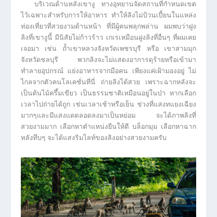
บริเวณด้านหลังเขางู ทางอุทยานจัดสถานที่กำหนดเขต
ไว้เฉพาะสำหรับการให้อาหาร ทำให้ลิงไม่ป้วนเปี้ยนในแหล่ง
ท่องเที่ยวที่สวยงามด้านหน้า ที่มีผู้คนพลุกพล่าน ผมพบว่าฝูง
ลิงที่เขางูนี้ มีนิสัยไม่ก้าวร้าว เกเรเหมือนฝูงลิงที่อื่นๆ ที่ผมเคย
เจอมา เช่น ถ้ำเขาหลวงจังหวัดเพชรบุรี หรือ เขาสามมุก
จังหวัดชลบุรี พวกลิงจะไม่แสดงอาการดุร้ายหรือเข้ามา
ทำลายอุปกรณ์ แย่งอาหารจากมือคน เพียงแค่เฝ้ามองอยู่ ไม่
ไกลจากตัวคนโลเคชั่นที่นี่ ถ่ายลิงได้สวย เพราะฉากหลังจะ
เป็นต้นไม้ครึ้มเขียว เป็นธรรมชาติเหมือนอยู่ในป่า หากเลือก
เวลาไปถ่ายได้ถูก เช่นเวลาเช้าหรือเย็น ช่วงที่แสงทแยงเฉียง
มากๆและมีแสงแดดลอดลงมาเป็นหย่อม จะได้ภาพลิงที่
สวยงามมาก เลือกหาตำแหน่งยืนให้ดี บล็อกมุม เลือกหาฉาก
หลังทึบๆ จะได้แสงริมไลท์ของลิงอย่างสวยงามครับ