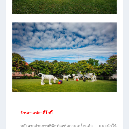
ร้านกาแฟอาตี๋โกปี๊
หลังจากถ่ายภาพพิพิธภัณฑ์สถานเสร็จแล้ว แนะนำให้