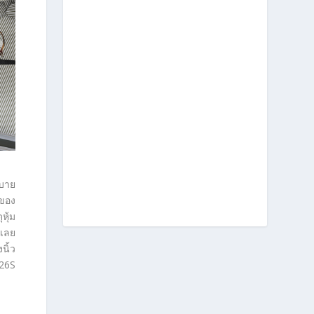
ะบาย
 ของ
หุ้ม
้เลย
นิ้ว
126S