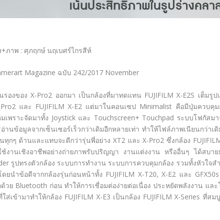
อง+ภาพ : ศุภฤกษ์ นฤเบศร์ไกรสีห์
amerart Magazine ฉบับ 242/2017 November
รุ่นรองของ X-Pro2 ออกมา เป็นกล้องที่มาทดแทน FUJIFILM X-E2S เต็มรู
Pro2 และ FUJIFILM X-E2 แต่มาในคอนเซป Minimalist คือมีปุ่มควบคุ
เดิมเพราะจัดมาทั้ง Joystick และ Touchscreen+ Touchpad ระบบโฟกัสม
านข้อมูลจากเซ็นเซอร์เร็วกว่าเดิมอีกหลายเท่า ทำให้ไฟล์ภาพเนียนกว่าเดิม
นทุกๆ ด้านและแทบจะดีกว่ารุ่นพี่อย่าง XT2 และ X-Pro2 ซึ่งกล้อง FUJIFIL
ือใช้งานเชิงอาชีพอย่างถ่ายภาพรับปริญญา งานแต่งงาน หรืออื่นๆ ได้สบา
nder รูปทรงตัวกล้อง ระบบการทำงาน ระบบการควบคุมกล้อง รวมทั้งหัวใจส
ยนำข้อดีจากกล้องรุ่นก่อนหน้าทั้ง FUJIFILM X-T20, X-E2 และ GFX50
ต่อด้วย Bluetooth ก่อน ทำให้การเชื่อมต่อง่ายต่อเนื่อง ประหยัดพลังงาน แล
ใส่เข้ามาทำให้กล้อง FUJIFILM X-E3 เป็นกล้อง FUJIFILM X-Series ที่สมบ