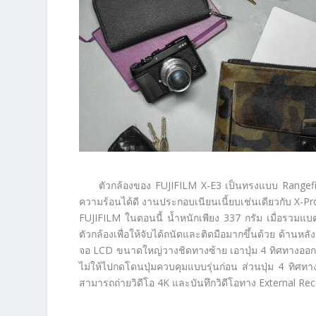
ตัวกล้องของ FUJIFILM X-E3 เป็นทรงแบบ Range
ความร้อนได้ดี งานประกอบเนียนเนี้ยบเช่นเดียวกับ X-Pro
FUJIFILM ในตอนนี้ น้ำหนักเพียง 337 กรัม เมื่อรวมแบตเ
ตัวกล้องเพื่อให้จับได้ถนัดและติดมือมากขึ้นด้วย ด้านห
จอ LCD ขนาดใหญ่วางชิดทางซ้าย เอาปุ่ม 4 ทิศทางออก เพ
ไม่ให้ไปกดโดนปุ่มควบคุมแบบรุ่นก่อน ส่วนปุ่ม 4 ท
สามารถถ่ายวิดีโอ 4K และบันทึกวิดีโอทาง External Rec