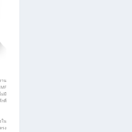
ำงาน
, MF
ม่มี
กที่
ลชใน
ยตรง