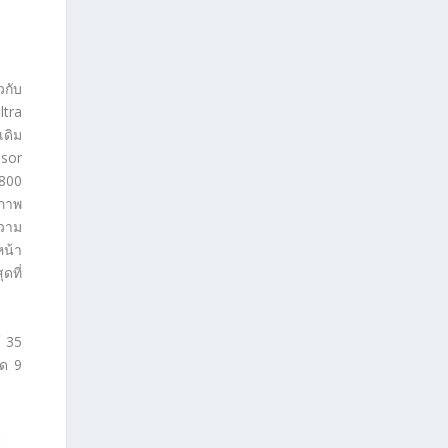
วกับ
ltra
เดิม
ssor
2800
ยภาพ
ความ
หน้า
ดที่
้ 35
ุด 9