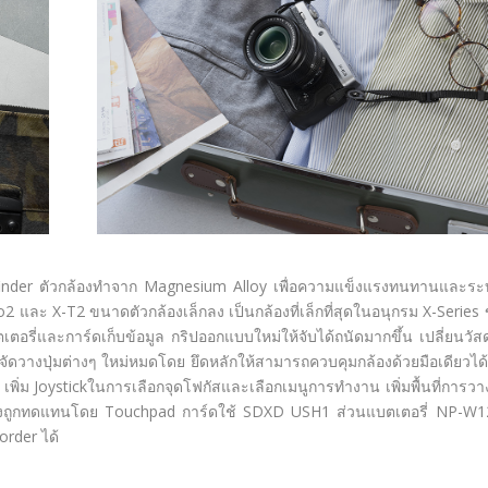
finder ตัวกล้องทำจาก Magnesium Alloy เพื่อความแข็งแรงทนทานและร
2 และ X-T2 ขนาดตัวกล้องเล็กลง เป็นกล้องที่เล็กที่สุดในอนุกรม X-Series
ตอรี่และการ์ดเก็บข้อมูล กริปออกแบบใหม่ให้จับได้ถนัดมากขึ้น เปลี่ยนวัสดุ
ลังจัดวางปุ่มต่างๆ ใหม่หมดโดย ยึดหลักให้สามารถควบคุมกล้องด้วยมือเดียวได
ิ่ม Joystickในการเลือกจุดโฟกัสและเลือกเมนูการทำงาน เพิ่มพื้นที่การวาง
ิศทางถูกทดแทนโดย Touchpad การ์ดใช้ SDXD USH1 ส่วนแบตเตอรี่ NP-W
order ได้