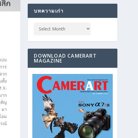
บทความเก่า
DOWNLOAD CAMERART
ปแบบ
MAGAZINE
มการ
าจาก
ทั้ง
M X-
ยมาก
ำคัญ
s มา
ะโอน
ูรณ์