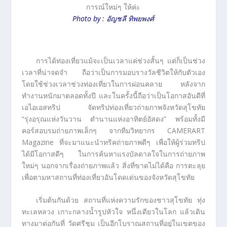
การณ์ใหม่ๆ ให้ค่ะ
Photo by : อัญชลี ทิพยพงศ์
การได้ท่องเที่ยวแม้จะเป็นเวลาแค่ช่วงสั้นๆ แต่ก็เป็นช่วง
เวลาที่น่าจดจำ ถือว่าเป็นการมอบรางวัลชีวิตให้กับตัวเอง
โดยใช้ช่วงเวลาช่วงท่องเที่ยวในการผ่อนคลาย หลังจาก
ทำงานหนักมาตลอดทั้งปี และในครั้งนี้ถือว่าเป็นโอกาสอันดีที่
เอไอเอสทริป จัดทริปท่องเที่ยวถ่ายภาพจังหวัดสุโขทัย
“รุ่งอรุณแห่งวันวาน ตำนานแห่งอาทิตย์อัสดง” พร้อมทั้งมี
คอร์สอบรมถ่ายภาพเล็กๆ จากทีมวิทยากร CAMERART
Magazine ที่จะมาแนะนำทริคถ่ายภาพดีๆ เพื่อให้ผู้ร่วมทริป
ได้มีโอกาสดีๆ ในการค้นหาแรงบัลดาลใจในการถ่ายภาพ
ใหม่ๆ นอกจากเรื่องถ่ายภาพแล้ว สิ่งที่ขาดไม่ได้คือ การตะลุย
เพื่อตามหาสถานที่ท่องเที่ยวอันโดดเด่นของจังหวัดสุโขทัย
เริ่มต้นกันด้วย สถานที่แห่งความรักของชาวสุโขทัย ทุ่ง
ทะเลหลวง เกาะกลางน้ำรูปหัวใจ หนึ่งเดียวในโลก แล้วเดิน
ทางมาต่อกันที่ วัดศรีชุม เป็นอีกโบราณสถานที่อยู่ในเขตของ