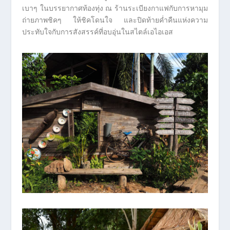
เบาๆ ในบรรยากาศท้องทุ่ง ณ ร้านระเบียงกาแฟกับการหามุม
ถ่ายภาพชิคๆ ให้ชิคโดนใจ และปิดท้ายค่ำคืนแห่งความ
ประทับใจกับการสังสรรค์ที่อบอุ่นในสไตล์เอไอเอส