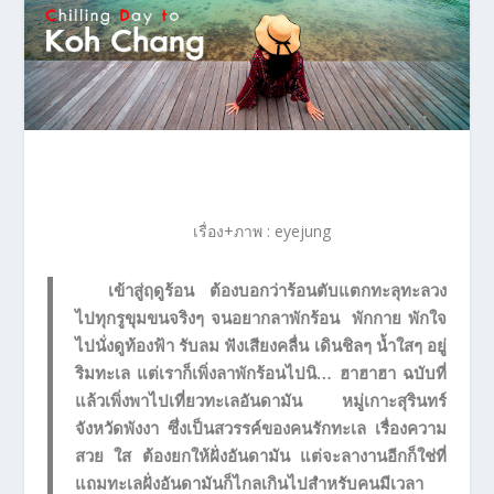
เรื่อง+ภาพ : eyejung
เข้าสู่ฤดูร้อน ต้องบอกว่าร้อนตับแตกทะลุทะลวง
ไปทุกรูขุมขนจริงๆ จนอยากลาพักร้อน พักกาย พักใจ
ไปนั่งดูท้องฟ้า รับลม ฟังเสียงคลื่น เดินชิลๆ น้ำใสๆ อยู่
ริมทะเล แต่เราก็เพิ่งลาพักร้อนไปนิ… ฮาฮาฮา ฉบับที่
แล้วเพิ่งพาไปเที่ยวทะเลอันดามัน หมู่เกาะสุรินทร์
จังหวัดพังงา ซึ่งเป็นสวรรค์ของคนรักทะเล เรื่องความ
สวย ใส ต้องยกให้ฝั่งอันดามัน แต่จะลางานอีกก็ใช่ที่
แถมทะเลฝั่งอันดามันก็ไกลเกินไปสำหรับคนมีเวลา