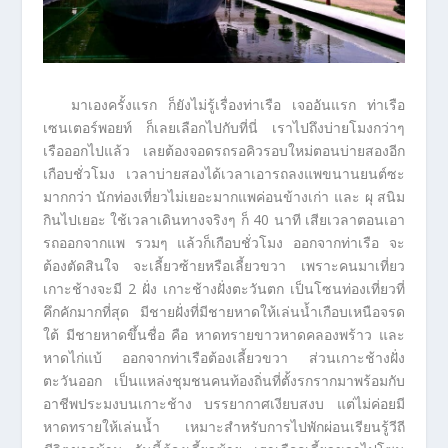
มาเองครั้งแรก ก็ยังไม่รู้เรื่องท่าเรือ เจออันแรก ท่าเรือ
เซนเตอร์พอยท์ ก็เลยเลือกไปกับที่นี่ เราไปถึงบ่ายโมงกว่าๆ
เรือออกไปแล้ว เลยต้องจอดรถรอคิวรอบใหม่ตอนบ่ายสองอีก
เกือบชั่วโมง เวลาบ่ายสองได้เวลาเอารถลงแพขนานยนต์ซะ
มากกว่า นักท่องเที่ยวไม่เยอะมากแพค่อนข้างเก่า และ ผุ สนิม
กินไปเยอะ ใช้เวลาเดินทางจริงๆ ก็ 40 นาที เสียเวลาตอนเอา
รถออกจากแพ รวมๆ แล้วก็เกือบชั่วโมง ออกจากท่าเรือ จะ
ต้องตัดสินใจ จะเลี้ยวซ้ายหรือเลี้ยวขวา เพราะคนมาเที่ยว
เกาะช้างจะมี 2 ฝั่ง เกาะช้างฝั่งตะวันตก เป็นโซนท่องเที่ยวที่
คึกคักมากที่สุด มีชายฝั่งที่มีชายหาดให้เล่นน้ำเกือบเหนือจรด
ใต้ มีชายหาดขึ้นชื่อ คือ หาดทรายขาวหาดคลองพร้าว และ
หาดไก่แบ้ ออกจากท่าเรือต้องเลี้ยวขวา ส่วนเกาะช้างฝั่ง
ตะวันออก เป็นแหล่งชุมชนคนท้องถิ่นที่ตั้งรกรากมาพร้อมกับ
อาชีพประมงบนเกาะช้าง บรรยากาศเงียบสงบ แต่ไม่ค่อยมี
หาดทรายให้เล่นน้ำ เหมาะสำหรับการไปพักผ่อนเรียนรู้วีถี