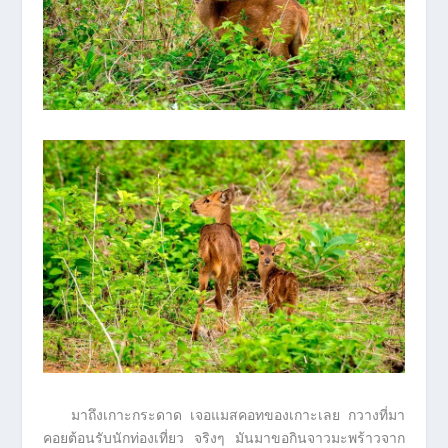
มาถึงเกาะกระดาด เจอแมสคอทของเกาะเลย กวางที่มา
คอยต้อนรับนักท่องเที่ยว จริงๆ มันมาขอกินจาวมะพร้าวจาก