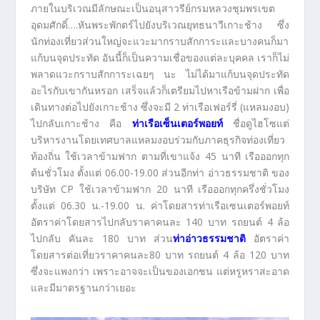
ภายในบริเวณมีลักษณะเป็นอนุสาวรีย์กรมหลวงชุมพรเขต
อุดมศักดิ์….หันพระพักตร์ไปยังบริเวณยุทธนาวีเกาะช้าง ซึ่ง
นักท่องเที่ยวส่วนใหญ่จะแวะมากราบสักการะและบางคนก็มา
แก้บนจุดประทัด อันนี้ก็เป็นความเชื่อของแต่ละบุคคล เราก็ไม่
พลาดแวะกราบสักการะเฉยๆ นะ ไม่ได้มาแก้บนจุดประทัด
อะไรกับเขากันหรอก เสร็จแล้วก็เตรียมไปหาเรือข้ามฝาก เพื่อ
เดินทางต่อไปยังเกาะช้าง ซึ่งจะมี 2 ท่าเรือเฟอร์รี่ (แหลมงอบ)
ไปกลับเกาะช้าง คือ
ท่าเรือเซ็นเตอร์พอยท์
ชื่อดูไฮโซแต่
บริหารงานโดยเทศบาลแหลมงอบร่วมกับภาคธุรกิจท่องเที่ยว
ท้องถิ่น ใช้เวลาข้ามฟาก ตามที่เขาแจ้ง 45 นาที เรือออกทุก
ต้นชั่วโมง ตั้งแต่ 06.00-19.00 ส่วนอีกท่า อ่าวธรรมชาติ ของ
บริษัท CP ใช้เวลาข้ามฟาก 20 นาที เรือออกทุกครึ่งชั่วโมง
ตั้งแต่ 06.30 น.-19.00 น. ค่าโดยสารท่าเรือเซนเตอร์พอยท์
อัตราค่าโดยสารไปกลับราคาคนละ 140 บาท รถยนต์ 4 ล้อ
ไปกลับ คันละ 180 บาท ส่วน
ท่าอ่าวธรรมชาติ
อัตราค่า
โดยสารต่อเที่ยวราคาคนละ80 บาท รถยนต์ 4 ล้อ 120 บาท
ซึ่งจะแพงกว่า เพราะอาจจะเป็นของเอกชน แต่หรูหราสะอาด
และมีมาตรฐานกว่าเยอะ