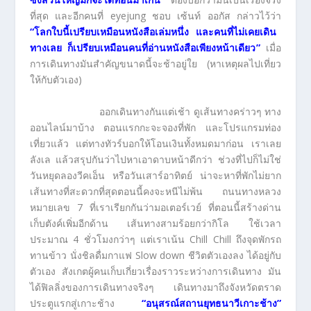
ที่สุด และอีกคนที่ eyejung ชอบ เซ้นท์ ออกัส กล่าวไว้ว่า
“
โลกใบนี้เปรียบเหมือนหนังสือเล่มหนึ่ง และคนที่ไม่เคยเดิน
ทางเลย ก็เปรียบเหมือนคนที่อ่านหนังสือเพียงหน้าเดียว
”
เมื่อ
การเดินทางมันสำคัญขนาดนี้จะช้าอยู่ใย (หาเหตุผลไปเที่ยว
ให้กับตัวเอง)
ออกเดินทางกันแต่เช้า ดูเส้นทางคร่าวๆ ทาง
ออนไลน์มาบ้าง ตอนแรกกะจะจองที่พัก และโปรแกรมท่อง
เที่ยวแล้ว แต่ทางทัวร์บอกให้โอนเงินทั้งหมดมาก่อน เราเลย
ลังเล แล้วสรุปกันว่าไปหาเอาดาบหน้าดีกว่า ช่วงที่ไปก็ไม่ใช่
วันหยุดลองวีคเอ็น หรือวันเสาร์อาทิตย์ น่าจะหาที่พักไม่ยาก
เส้นทางที่สะดวกที่สุดตอนนี้คงจะหนีไม่พ้น ถนนทางหลวง
หมายเลข 7 ที่เราเรียกกันว่ามอเตอร์เวย์ ที่ตอนนี้สร้างด่าน
เก็บตังค์เพิ่มอีกด้าน เส้นทางสามร้อยกว่ากิโล ใช้เวลา
ประมาณ 4 ชั่วโมงกว่าๆ แต่เราเน้น Chill Chill ถึงจุดพักรถ
ทานข้าว นั่งชิลดื่มกาแฟ Slow down ชีวิตตัวเองลง ได้อยู่กับ
ตัวเอง สังเกตผู้คนเก็บเกี่ยวเรื่องราวระหว่างการเดินทาง มัน
ได้ฟิลลิ่งของการเดินทางจริงๆ เดินทางมาถึงจังหวัดตราด
ประตูแรกสู่เกาะช้าง
“
อนุสรณ์สถานยุทธนาวีเกาะช้าง
”