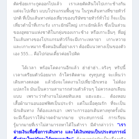
ตัดช้อยเกาะกูดออกไปแล้ว เราเลยตัดสินใจไปเกาะช้างกัน
แต่จะไปเที่ยว แบบโปรแกรมพื้นฐาน ในรูทเส้นทางที่ขายทัวร์
ปกติ ที่เป็นเส้นทางท่องเที่ยวของบริษัทขายทัวร์ทั่วไป ก็จะเป็น
เที่ยวดำน้ำที่เกาะรัง เกาะยักษ์ใหญ่ เกาะยักษ์เล็ก ซึ่งเป็นส่วน
ของอุทยานแห่งชาติในกลุ่มของเกาะช้าง หรือเกาะอื่นๆ ที่อยู่
ในเส้นทางของโปรแกรมทัวร์ก็จะมีเกาะเหลายา เกาะหวาย
และเกาะหมาก ซึ่งคนอินดี้อย่างเรา ต้องมีแนวทางเป็นของตัว
เอง 555…. คือไปก่อนเดี๋ยวค่อยไปคิด
ได้เวลา พร้อมโดดงานอีกแล้ว ฮ่าฮ่าฮ่า…จริงๆ ทริปนี้
เวลาเตรียมตัวน้อยมาก ถ้าใครติดตาม eyejung จะเห็นว่า
เดินทางตลอด แล้วยังจะโดดงานไปเที่ยวอีกเหรอ ไม่ต้อง
แปลกใจ มันเป็นความสามารถส่วนตัวล้วนๆ ไม่ควรลอกเลียน
แบบ เพราะว่าทำงานไม่เคยทันเลย แฮะแฮะ… ต้องหอบ
เสื้อผ้ามานอนออฟฟิศเป็นประจำ แต่ในเมื่อคุณรัก ที่จะเป็น
นักเดินทาง ก็ต้องแลกเอา เพราะการออกเดินทางทุกครั้งมัน
จะมีเรื่องราวให้น่าจดจำมากมาย ประสบการณ์ การเรียน
รู้มากมายที่เราไม่สามารถหาได้ในตำรา มีคำกล่าวว่า
“
เรา
จ่ายเงินเพื่อซื้อการเดินทาง และได้เงินทอนเป็นประสบการณ์
ซึ่งส่วนใหญ่มักจะได้ทอนมาเกิน
”
ต้องบอกว่ามันเป็นเรื่องจริง