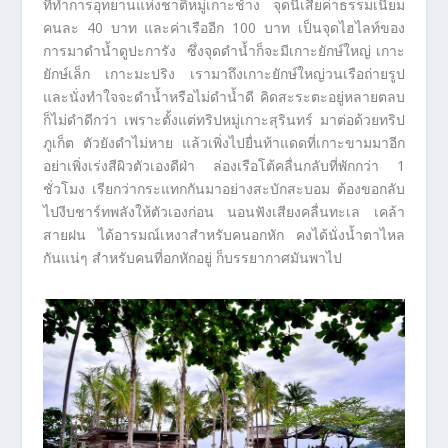
ที่ทำการอุทยานแห่งชาติหมู่เกาะช้าง จุดนี่เสียค่าธรรมเนียม
คนละ 40 บาท และค่าเรืออีก 100 บาท เป็นจุดไฮไลท์ของ
การมาดำน้ำดูปะการัง ซึ่งจุดดำน้ำก็จะมีเกาะยักษ์ใหญ่ เกาะ
ยักษ์เล็ก เกาะมะปริง เรามาถึงเกาะยักษ์ใหญ่วนเรือถ่ายรูป
และนั่งทำใจจะดำน้ำหรือไม่ดำน้ำดี คิดสะระตะอยู่หลายตลบ
ก็ไม่ดำดีกว่า เพราะตั้งแต่ทริปหมู่เกาะสุรินทร์ มาต่อด้วยทริป
ภูเก็ต ตัวยังดำไม่หาย แล้วเพิ่งไปยื่นท้าแดดที่เกาะขามมาอีก
อย่าเพิ่งเร่งสีผิวตัวเองดีฝ่า ล่องเรือโต้คลื่นกลับที่พักกว่า 1
ชั่วโมง เรียกว่ากระแทกกันมาอย่างสะบักสะบอม ต้องขอกลับ
ไปงีบชาร์ทพลังให้ตัวเองก่อน นอนฟังเสียงคลื่นทะเล เคล้า
สายฝน ได้อารมณ์เหงาสำหรับคนอกหัก คงได้นั่งน้ำตาไหล
กันแน่ๆ สำหรับคนที่อกหักอยู่ ก็บรรยากาศมันพาไป