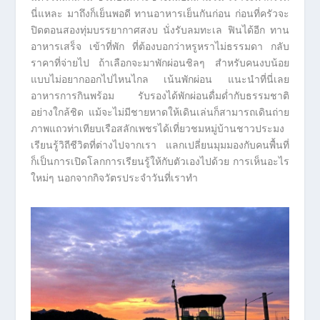
นี่แหละ มาถึงก็เย็นพอดี ทานอาหารเย็นกันก่อน ก่อนที่ครัวจะ
ปิดตอนสองทุ่มบรรยากาศสงบ นั่งรับลมทะเล ฟินได้อีก ทาน
อาหารเสร็จ เข้าที่พัก ที่ต้องบอกว่าหรูหราไม่ธรรมดา กลับ
ราคาที่จ่ายไป ถ้าเลือกจะมาพักผ่อนชิลๆ สำหรับคนงบน้อย
แบบไม่อยากออกไปไหนไกล เน้นพักผ่อน แนะนำที่นี่เลย
อาหารการกินพร้อม รับรองได้พักผ่อนดื่มด่ำกับธรรมชาติ
อย่างใกล้ชิด แม้จะไม่มีชายหาดให้เดินเล่นก็สามารถเดินถ่าย
ภาพแถวท่าเทียบเรือสลักเพชรได้เที่ยวชมหมู่บ้านชาวประมง
เรียนรู้วิถีชีวิตที่ต่างไปจากเรา แลกเปลี่ยนมุมมองกับคนพื้นที่
ก็เป็นการเปิดโลกการเรียนรู้ให้กับตัวเองไปด้วย การเห็นอะไร
ใหม่ๆ นอกจากกิจวัตรประจำวันที่เราทำ