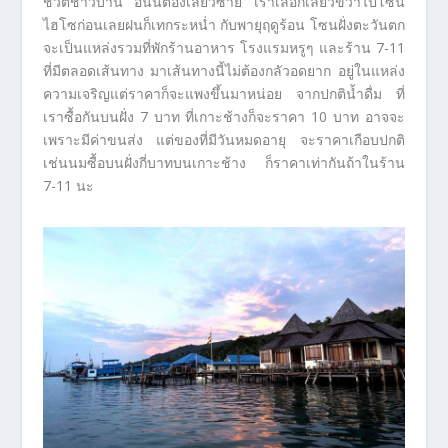
ชีวิตชาวบ้าน อันนี้ต้องเลี้ยวซ้าย เราเลือกเลี้ยวขวาไปโซน
ไฮโซก่อนเลยฝนก็เทกระหน่ำ กับพายุฤดูร้อน โซนฝั่งตะวันตก
จะเป็นแหล่งรวมที่พักร้านอาหาร โรงแรมหรูๆ และร้าน 7-11
ที่มีตลอดเส้นทาง มาเส้นทางนี้ไม่ต้องกลัวอดยาก อยู่ในแหล่ง
ความเจริญแต่ราคาก็จะแพงขึ้นมาหน่อย จากปกติน้ำดื่ม ที่
เราซื้อกันบนฝั่ง 7 บาท ที่เกาะช้างก็จะราคา 10 บาท อาจจะ
เพราะมีค่าขนส่ง แต่ของที่มีวันหมดอายุ จะราคาเกือบปกติ
เช่นนมซื้อบนฝั่งกี่บาทบนเกาะช้าง ก็ราคาเท่ากันถ้าในร้าน
7-11 นะ