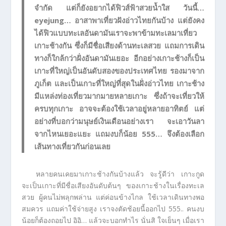
จำกัด แต่ก็ยังอยากได้ฟิวส์ฟ้าสวยน้ำใส วันนี้…
eyejung… อาสาพาเที่ยวฝังอ่าวไทยกันบ้าง แต่ยังคง
ได้ฟิวแบบทะเลอันดามันเราจะพาข้ามทะเลมาเที่ยว
เกาะช้างกัน ซึ่งก็มีชื่อเสียงด้านทะเลสวย แถมการเดิน
ทางก็ใกล้กว่าฝั่งอันดามันเยอะ อีกอย่างเกาะช้างก็เป็น
เกาะที่ใหญ่เป็นอันดับสองของประเทศไทย รองมาจาก
ภูเก็ต และเป็นเกาะที่ใหญ่ที่สุดในฝั่งอ่าวไทย เกาะช้าง
มีแหล่งท่องเที่ยวมากมายหลายเกาะ ซึ่งถ้าจะเที่ยวให้
ครบทุกเกาะ อาจจะต้องใช้เวลาอยู่หลายอาทิตย์ แต่
อย่างที่บอกว่ามนุษย์เงินเดือนอย่างเรา จะเอาวันลา
จากไหนเยอะแยะ แถมงบก็น้อย 555… จึงต้องเลือก
เส้นทางเที่ยวกันก่อนเลย
หลายคนเคยมาเกาะช้างกันบ้างแล้ว จะรู้ดีว่า เกาะกูด
จะเป็นเกาะที่มีชื่อเสียงอันดับต้นๆ ของเกาะช้างในเรื่องทะเล
สวย ผู้คนไม่พลุกพล่าน แต่ค่อนข้างไกล ใช้เวลาเดินทางพอ
สมควร แถมค่าใช้จ่ายสูง เราจงตัดช้อยนี้ออกไป 555.. คนงบ
น้อยก็ต้องถอยไป อิอิ… แล้วจะบอกทำไร นั่นสิ ใจเย็นๆ เมื่อเรา