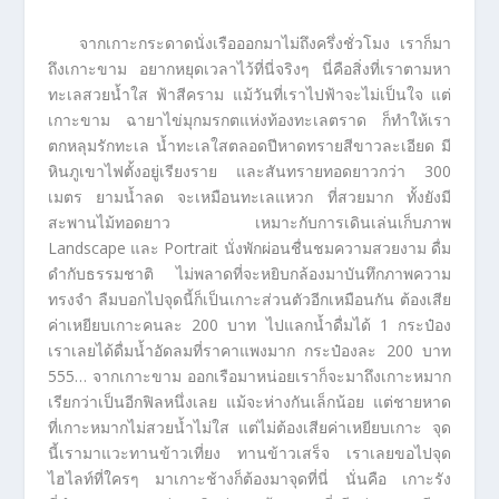
จากเกาะกระดาดนั่งเรือออกมาไม่ถึงครึ่งชั่วโมง เราก็มา
ถึงเกาะขาม อยากหยุดเวลาไว้ที่นี่จริงๆ นี่คือสิ่งที่เราตามหา
ทะเลสวยน้ำใส ฟ้าสีคราม แม้วันที่เราไปฟ้าจะไม่เป็นใจ แต่
เกาะขาม ฉายาไข่มุกมรกตแห่งท้องทะเลตราด ก็ทำให้เรา
ตกหลุมรักทะเล น้ำทะเลใสตลอดปีหาดทรายสีขาวละเอียด มี
หินภูเขาไฟตั้งอยู่เรียงราย และสันทรายทอดยาวกว่า 300
เมตร ยามน้ำลด จะเหมือนทะเลแหวก ที่สวยมาก ทั้งยังมี
สะพานไม้ทอดยาว เหมาะกับการเดินเล่นเก็บภาพ
Landscape และ Portrait นั่งพักผ่อนชื่นชมความสวยงาม ดื่ม
ดำกับธรรมชาติ ไม่พลาดที่จะหยิบกล้องมาบันทึกภาพความ
ทรงจำ ลืมบอกไปจุดนี้ก็เป็นเกาะส่วนตัวอีกเหมือนกัน ต้องเสีย
ค่าเหยียบเกาะคนละ 200 บาท ไปแลกน้ำดื่มได้ 1 กระป๋อง
เราเลยได้ดื่มน้ำอัดลมที่ราคาแพงมาก กระป๋องละ 200 บาท
555… จากเกาะขาม ออกเรือมาหน่อยเราก็จะมาถึงเกาะหมาก
เรียกว่าเป็นอีกฟิลหนึ่งเลย แม้จะห่างกันเล็กน้อย แต่ชายหาด
ที่เกาะหมากไม่สวยน้ำไม่ใส แต่ไม่ต้องเสียค่าเหยียบเกาะ จุด
นี้เรามาแวะทานข้าวเที่ยง ทานข้าวเสร็จ เราเลยขอไปจุด
ไฮไลท์ที่ใครๆ มาเกาะช้างก็ต้องมาจุดที่นี่ นั่นคือ เกาะรัง