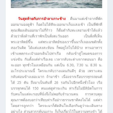
วันสุดท้ายกับการอำลาเกาะช้าง
ตื่นมาแต่เช้าจากที่พัก
ออกมามองดูฟ้า ก็อดไม่ได้ทีจะออกมาเก็บแสงเช้า เป็นที่พักที่
คุณเพียงเดินออกมาไม่กี่ก้าว ก็ดื่มดำกับทะเลยามเช้าได้แล้ว
ด้วยว่าฝั่งด้านที่เราพักเป็นฝั่งตะวันออก เป็นฝั่งที่เห็น
พระอาทิตย์ขึ้น แต่พระอาทิตย์ของเราขึ้นมาก็เจอเมฆดักทั้ง
สองวันติด ได้แต่แสงสะท้อน ก็พอถูไถไปได้บ้าง ทานอาหาร