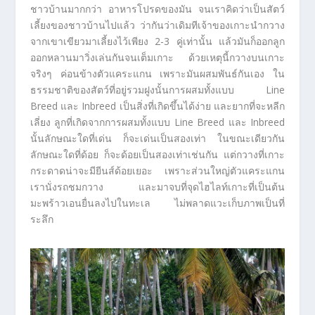
ชาวบ้านมากกว่า อาหารโปรดของมัน จนเราคิดว่าเป็นสัตว์
เลี้ยงของชาวบ้านไปแล้ว ว่ากันว่าเดิมทีเจ้าของเกาะนำกวาง
จากเขาเขียวมาเลี้ยงไว้เพียง 2-3 คู่เท่านั้น แล้วมันก็ออกลูก
ออกหลานมาวิ่งเล่นกันจนเต็มเกาะ ด้วยเหตุนี้กวางบนเกาะ
จริงๆ ค่อนข้างตัวแคระแกน เพราะมันผสมพันธ์กันเอง ใน
ธรรมชาติของสัตว์ที่อยู่รวมฝูงนั้นการผสมทั้งแบบ Line
Breed และ Inbreed เป็นสิ่งที่เกิดขึ้นได้ง่าย และยากที่จะหลีก
เลี่ยง ลูกที่เกิดจากการผสมทั้งแบบ Line Breed และ Inbreed
นั้นลักษณะใดที่เด่น ก็จะเด่นเป็นสองเท่า ในขณะเดียวกัน
ลักษณะใดที่ด้อย ก็จะด้อยเป็นสองเท่าเช่นกัน แต่กวางที่เกาะ
กระดาดน่าจะมียีนส์ด้อยเยอะ เพราะส่วนใหญ่ตัวแคระแกน
เรานั่งรถชมกวาง และมาจบที่จุดไฮไลท์เกาะที่เป็นต้น
มะพร้าวเอนยื่นลงไปในทะเล ไม่พลาดแวะเก็บภาพเป็นที่
ระลึก