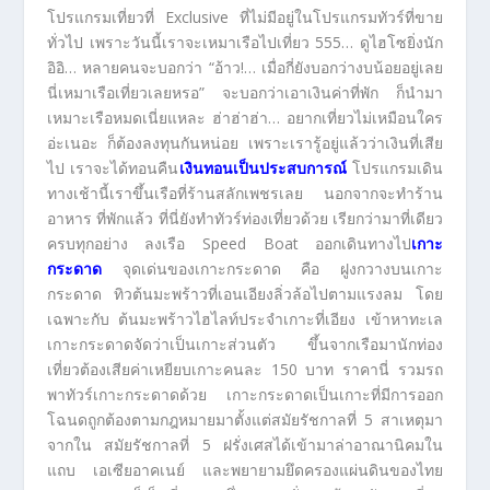
โปรแกรมเที่ยวที่ Exclusive ที่ไม่มีอยู่ในโปรแกรมทัวร์ที่ขาย
ทั่วไป เพราะวันนี้เราจะเหมาเรือไปเที่ยว 555… ดูไฮโซยิ่งนัก
อิอิ… หลายคนจะบอกว่า “อ้าว!… เมื่อกี่ยังบอกว่างบน้อยอยู่เลย
นี่เหมาเรือเที่ยวเลยหรอ” จะบอกว่าเอาเงินค่าที่พัก ก็นำมา
เหมาะเรือหมดเนี่ยแหละ ฮ่าฮ่าฮ่า… อยากเที่ยวไม่เหมือนใคร
อ่ะเนอะ ก็ต้องลงทุนกันหน่อย เพราะเรารู้อยู่แล้วว่าเงินที่เสีย
ไป เราจะได้ทอนคืน
เงินทอนเป็นประสบการณ์
โปรแกรมเดิน
ทางเช้านี้เราขึ้นเรือที่ร้านสลักเพชรเลย นอกจากจะทำร้าน
อาหาร ที่พักแล้ว ที่นี่ยังทำทัวร์ท่องเที่ยวด้วย เรียกว่ามาที่เดียว
ครบทุกอย่าง ลงเรือ Speed Boat ออกเดินทางไป
เกาะ
กระดาด
จุดเด่นของเกาะกระดาด คือ ฝูงกวางบนเกาะ
กระดาด ทิวต้นมะพร้าวที่เอนเอียงลิ่วล้อไปตามแรงลม โดย
เฉพาะกับ ต้นมะพร้าวไฮไลท์ประจำเกาะที่เอียง เข้าหาทะเล
เกาะกระดาดจัดว่าเป็นเกาะส่วนตัว ขึ้นจากเรือมานักท่อง
เที่ยวต้องเสียค่าเหยียบเกาะคนละ 150 บาท ราคานี่ รวมรถ
พาทัวร์เกาะกระดาดด้วย เกาะกระดาดเป็นเกาะที่มีการออก
โฉนดถูกต้องตามกฎหมายมาตั้งแต่สมัยรัชกาลที่ 5 สาเหตุมา
จากใน สมัยรัชกาลที่ 5 ฝรั่งเศสได้เข้ามาล่าอาณานิคมใน
แถบ เอเซียอาคเนย์ และพยายามยึดครองแผ่นดินของไทย