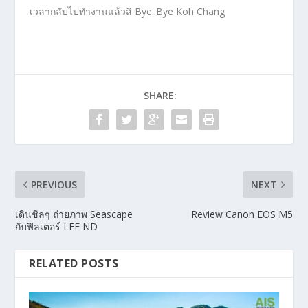
เช้าแพคกระเป๋าออกเดินไปท่าเรือ กลับเข้าสู่โหมดของการ
แข่งขัน กันตั้งแต่ท่าเรือเลย เวลากลับจะต่างจากตอนมา คือ
จะออก ทุกชั่วโมงเหมือนกัน แต่เป็น 6.30, 7.30 น. 8.30 น.
อะไรประมาณนี้ ใครจะกลับวางแผนกันดีๆ ด้วย เพราะคน
กลับค่อนข้างเยอะมาก ถ้ามาช้า เนื่องจากเรือบรรทุกรถยนต์
ได้ 25 คัน ถึงมาเป็นคันที่ 26 รอกันไปอีกหนึ่งชั่วโมง เรือ
บรรทุกคนได้ 150 คนแต่ดูท่าจะเกิน ท่าเรือไม่มีลิมิตในการ
รับคนในแต่ละรอบที่นั่งจึงไม่พอกับจำนวนคน การควบคุม
คุณภาพต้องบอกว่าเทียบท่าเรืออ่าวธรรมชาติคงไม่ได้ แต่ค่า
โดยสารถูกกว่า ใครจะมาก็ตัดสินใจเลือกกันดูว่าจะเดินทาง
อย่างไง ส่วนสวรรค์บนเกาะ ก็เก็บเกี่ยวไว้ในความทรงจำ ได้
เวลากลับไปทำงานแล้วสิ Bye..Bye Koh Chang
SHARE: