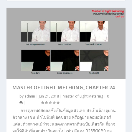
MASTER OF LIGHT METERING_CHAPTER 24
by
admin
|
Jun 21, 2018
|
Master of Light Metering
|
0
|
การดูภาพดิจิตอลซึ่งเป็นข้อมูลตัวเลข จำเป็นต้องดูผ่าน
ตัวกลาง เช่น นำไปพิมพ์ อัดขยาย หรือดูผ่านจอมอนิเตอร์
แต่ละตัวกลางแม้ว่าจะแสดงภาพจากต้นฉบับเดียวกัน ก็อาจ
จะให้สีสันที่แตกต่างกันออกไป เช่น สีแดง R255G0B0 จอ