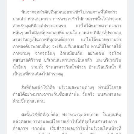
พ้นจากจุดสำคัญที่ทุกคนอยากเข้าไปถ่ายภาพที่ได้กล่าว
มาแล้ว ท่านจะพบว่า การหาจุดเข้าไปถ่ายภาพนั้นไม่ง่ายเลย
สำหรับจุดที่มีองค์ประกอบครบ แต่ไม่ได้หมายความว่าภา
พอื่นๆ จะไม่มีองค์ประกอบที่น่าสนใจ ภาพถ่ายที่มีองค์ประกอบ
งามจริงอยู่เป็นภาพที่ทุกคนต้องการ แต่ไม่ได้หมายความว่า
ภาพองค์ประกอบอื่นๆ จะเสียเปรียบเสมอไป ท่านก็มีโอกาสได้
ภาพงามๆ จากจุดอื่นๆ อีกเหมือนกัน อย่างเช่น จุดโรง
พยาบาลศิริราช บริเวณสะพานพระปิ่นเกล้า และบริเวณริม
น้ำอื่นๆ รวมทั้ง ร้านอาหารริมน้ำต่างๆ บ้านเรือนริมน้ำ ก็
เป็นจุดที่ท่านต้องไปสำรวจดู
สิ่งที่ต้องเข้าใจก็คือ บริเวณสะพานต่างๆ ท่านมีโอกาส
ถ่ายได้อย่างมากเฉพาะวันซ้อมเท่านั้น วันจริง บนสะพานจะ
ห้ามขึ้นทุกสะพาน
ดังนั้นวิธีที่ดีที่สุดก็คือ พิจารณาจุดถ่ายภาพ ในแผนที่ดู
แล้วคิดเลยว่าท่านจะมีโอกาสเข้าไปได้ที่จุดไหนสำหรับการ
ถ่ายภาพ จากนั้น เริ่มสำรวจเลยว่าริมน้ำบริเวณไหนบ้างที่