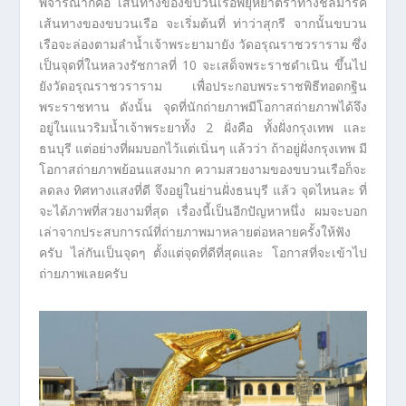
พิจารณาก็คือ เส้นทางของขบวนเรือพยุหยาตราทางชลมารค
เส้นทางของขบวนเรือ จะเริ่มต้นที่ ท่าว่าสุกรี จากนั้นขบวน
เรือจะล่องตามลำน้ำเจ้าพระยามายัง วัดอรุณราชวราราม ซึ่ง
เป็นจุดที่ในหลวงรัชกาลที่ 10 จะเสด็จพระราชดำเนิน ขึ้นไป
ยังวัดอรุณราชวราราม เพื่อประกอบพระราชพิธีทอดกฐิน
พระราชทาน ดังนั้น จุดที่นักถ่ายภาพมีโอกาสถ่ายภาพได้จึง
อยู่ในแนวริมน้ำเจ้าพระยาทั้ง 2 ฝั่งคือ ทั้งฝั่งกรุงเทพ และ
ธนบุรี แต่อย่างที่ผมบอกไว้แต่เนิ่นๆ แล้วว่า ถ้าอยู่ฝั่งกรุงเทพ มี
โอกาสถ่ายภาพย้อนแสงมาก ความสวยงามของขบวนเรือก็จะ
ลดลง ทิศทางแสงที่ดี จึงอยู่ในย่านฝั่งธนบุรี แล้ว จุดไหนละ ที่
จะได้ภาพที่สวยงามที่สุด เรื่องนี้เป็นอีกปัญหาหนึ่ง ผมจะบอก
เล่าจากประสบการณ์ที่ถ่ายภาพมาหลายต่อหลายครั้งให้ฟัง
ครับ ไล่กันเป็นจุดๆ ตั้งแต่จุดที่ดีที่สุดและ โอกาสที่จะเข้าไป
ถ่ายภาพเลยครับ