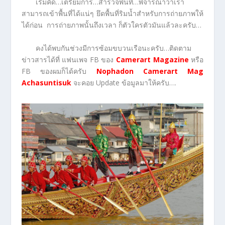
เริ่มคิด…เตรียมการ…สำรวจพื้นที่…พิจารณาว่าเรา
สามารถเข้าพื้นที่ได้แน่ๆ ยึดพื้นที่ริมน้ำสำหรับการถ่ายภาพให้
ได้ก่อน การถ่ายภาพนั้นถึงเวลา ก็ตัวใครตัวมันแล้วละครับ…
คงได้พบกันช่วงมีการซ้อมขบวนเรือนะครับ…ติดตาม
ข่าวสารได้ที่ แฟนเพจ FB ของ
Camerart Magazine
หรือ
FB ของผมก็ได้ครับ
Nophadon Camerart Mag
Achasuntisuk
จะคอย Update ข้อมูลมาให้ครับ….