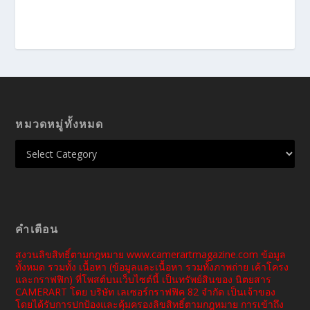
หมวดหมู่ทั้งหมด
คำเตือน
สงวนลิขสิทธิ์ตามกฎหมาย www.camerartmagazine.com ข้อมูล
ทั้งหมด รวมทั้ง เนื้อหา (ข้อมูลและเนื้อหา รวมทั้งภาพถ่าย เค้าโครง
และกราฟฟิก) ที่โพสต์บนเว็บไซต์นี้ เป็นทรัพย์สินของ นิตยสาร
CAMERART โดย บริษัท เลเซอร์กราฟฟิค 82 จำกัด เป็นเจ้าของ
โดยได้รับการปกป้องและคุ้มครองลิขสิทธิ์ตามกฎหมาย การเข้าถึง